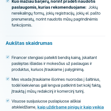
Kuo mažiau barjerų, norint pradėti naudotis
paslaugomis, kurias rekomenduojame:
Jokių
nereikalingų formų, jokių registracijų, jokių el. pašto
prenumeratų, norint naudotis mūsų pagrindinėmis
funkcijomis.
Aukštas skaidrumas
Financer stengiasi pateikti bendrą kainą, įskaitant
paslėptas išlaidas ir mokesčius už paslaugas ir
produktus, kuriuos įtraukiame į palyginimą.
Mes visada įtraukiame išorines nuorodas į šaltinius,
todėl kiekvienas gali lengvai patikrinti bet kokį faktą,
įtrauktą į mūsų redakcinį ir komercinį turinį.
Visuose susijusiuose puslapiuose aiškiai
atskleidžiame,
kaip uždirbame pinigų ir kaip veikia