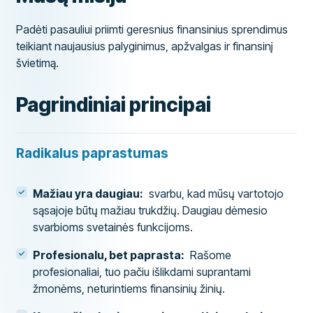
Padėti pasauliui priimti geresnius finansinius sprendimus
teikiant naujausius palyginimus, apžvalgas ir finansinį
švietimą.
Pagrindiniai principai
Radikalus paprastumas
Mažiau yra daugiau:
svarbu, kad mūsų vartotojo
sąsajoje būtų mažiau trukdžių. Daugiau dėmesio
svarbioms svetainės funkcijoms.
Profesionalu, bet paprasta:
Rašome
profesionaliai, tuo pačiu išlikdami suprantami
žmonėms, neturintiems finansinių žinių.