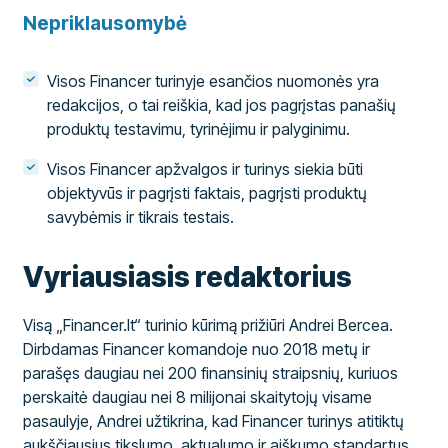
Nepriklausomybė
Visos Financer turinyje esančios nuomonės yra
redakcijos, o tai reiškia, kad jos pagrįstas panašių
produktų testavimu, tyrinėjimu ir palyginimu.
Visos Financer apžvalgos ir turinys siekia būti
objektyvūs ir pagrįsti faktais, pagrįsti produktų
savybėmis ir tikrais testais.
Vyriausiasis redaktorius
Visą „Financer.lt“ turinio kūrimą prižiūri Andrei Bercea.
Dirbdamas Financer komandoje nuo 2018 metų ir
parašęs daugiau nei 200 finansinių straipsnių, kuriuos
perskaitė daugiau nei 8 milijonai skaitytojų visame
pasaulyje, Andrei užtikrina, kad Financer turinys atitiktų
aukščiausius tikslumo, aktualumo ir aiškumo standartus.