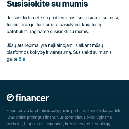
Susisiekite su mumis
Jei susidurtumėte su problemomis, susijusiomis su mūsų
turiniu, arba jei turėtumėte pasiūlymų, kaip turinį
patobulinti, raginame susisiekti su mumis.
Jūsų atsiliepimai yra neįkainojami išlaikant mūsų
platformos kokybę ir vientisumą. Susisiekti su mumis
galite
čia
.
Financer yra tarptautinis palyginimo portalas, kurio tikslas padėti
jums priimti protingus finansinius sprendimus. Mes lyginame
paskolas, taupomąsias sąskaitas, kreditines korteles, akcijų