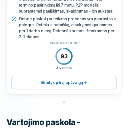
termino pasirinkimą iki 7 metų. P2P modelis
suprantamai paaiškintas, skaidrumas - itin aukštas.
Finbee paskolų suteikimo procesas yra paprastas ir
patogus. Pateikus paraišką, atsakymas gaunamas
per 1 darbo dieną. Didesnės sumos išmokamos per
2–7 dienas.
FINANCER SCORE™
93
3 įvertinta
KAINODARA
100
PAGALBA
80
Skaityk pilną apžvalgą
SĄLYGOS
80
PATIRTIS
67
Vartojimo paskola -