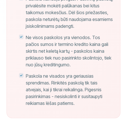
privalėsite mokėti palūkanas bei kitus
taikomus mokesčius. Dėl šios priežasties,
paskola neturėtų būti naudojama esamiems
įsiskolinimams padengti.
Ne visos paskolos yra vienodos. Tos
pačios sumos ir termino kredito kaina gali
skirtis net keletą kartų - paskolos kaina
priklauso tiek nuo pasirinkto skolintojo, tiek
nuo jūsų kreditingumo.
Paskola ne visados yra geriausias
sprendimas. Rinkitės paskolą tik tais
atvejais, kai ji tikrai reikalinga. Pigesnis
pasirinkimas - nesiskolinti ir susitaupyti
reikiamas lėšas patiems.