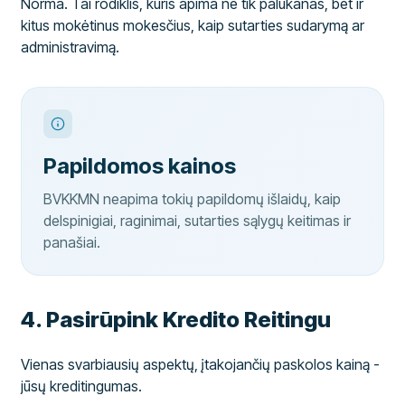
Norma. Tai rodiklis, kuris apima ne tik palūkanas, bet ir
kitus mokėtinus mokesčius, kaip sutarties sudarymą ar
administravimą.
Papildomos kainos
BVKKMN neapima tokių papildomų išlaidų, kaip
delspinigiai, raginimai, sutarties sąlygų keitimas ir
panašiai.
​4. Pasirūpink Kredito Reitingu
Vienas svarbiausių aspektų, įtakojančių paskolos kainą -
jūsų kreditingumas.