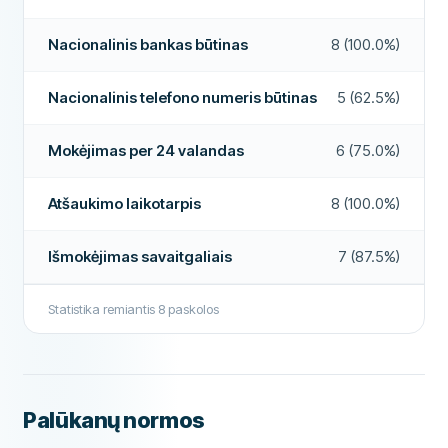
Daugiau apie šią įmonę
Elektroninė identifikacija
Taip
Nacionalinis bankas būtinas
8 (100.0%)
FUNKCIJOS
Galimas bendraskolis
Taip
Nacionalinis telefono numeris būtinas
5 (62.5%)
Atšaukimo laikotarpis
Taip
Mokėjimas per 24 valandas
6 (75.0%)
Priima blogą kredito istoriją
Ne
Atšaukimo laikotarpis
8 (100.0%)
Išmokėjimas savaitgalį
Ne
Paskolos pratęsimai
Taip
Išmokėjimas savaitgaliais
7 (87.5%)
Ankstyvas grąžinimas
Taip
Statistika remiantis
8
paskolos
Mokėjimas per 24 valandas
Ne
Paskolos brokeris
Ne
Paskola be palūkanų
Ne
Palūkanų normos