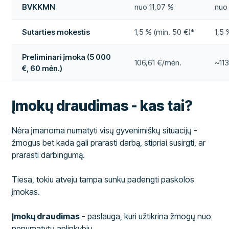
BVKKMN
nuo 11,07 %
nuo
Sutarties mokestis
1,5 % (min. 50 €)*
1,5 
Preliminari įmoka (5 000
106,61 €/mėn.
~11
€, 60 mėn.)
Įmokų draudimas - kas tai?
Nėra įmanoma numatyti visų gyvenimiškų situacijų -
žmogus bet kada gali prarasti darbą, stipriai susirgti, ar
prarasti darbingumą.
Tiesa, tokiu atveju tampa sunku padengti paskolos
įmokas.
Įmokų draudimas
- paslauga, kuri užtikrina žmogų nuo
nenumatytų aplinkybių.