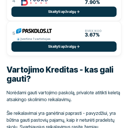
4
7.90%
Skaityti apžvalgą
BVKK NUO
5
3.67%
Įvertino 1 vartotojas
Skaityti apžvalgą
Vartojimo Kreditas - kas gali
gauti?
Norėdami gauti vartojimo paskolą, privalote atitikti keletą
atsakingo skolinimo reikalavimų.
Šie reikalavimai yra ganėtinai paprasti - pavyzdžiui, yra
būtina gauti pastovių pajamų, kaip ir neturėti pradelstų
skolų. Svarbiausius reikalavimus rasite žemiau.