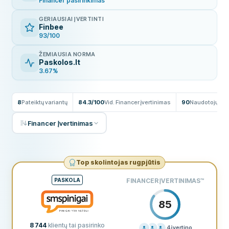
Financer pasirinkimas
GERIAUSIAI ĮVERTINTI
Finbee
93/100
ŽEMIAUSIA NORMA
Paskolos.lt
3.67%
8
Pateiktų variantų
84.3/100
Vid. Financer įvertinimas
90
Naudotojų ats
Financer Įvertinimas
Top skolintojas rugpjūtis
PASKOLA
FINANCER ĮVERTINIMAS
™
85
8 744
klientų tai pasirinko
4
įvertino