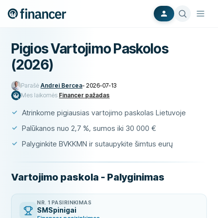
Pigios Vartojimo Paskolos
(2026)
Parašė
Andrei Bercea
-
2026-07-13
Mes laikomės
Financer pažadas
Atrinkome pigiausias vartojimo paskolas Lietuvoje
Palūkanos nuo 2,7 %, sumos iki 30 000 €
Palyginkite BVKKMN ir sutaupykite šimtus eurų
Vartojimo paskola - Palyginimas
NR. 1 PASIRINKIMAS
SMSpinigai