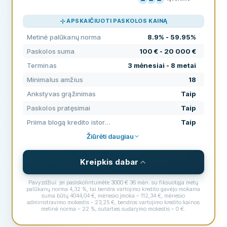
KAINODARA
80
APSKAIČIUOTI PASKOLOS KAINĄ
PAGALBA
70
Metinė palūkanų norma
8.9% - 59.95%
SĄLYGOS
60
Paskolos suma
100 € - 20 000 €
PATIRTIS
91
Terminas
3 mėnesiai - 8 metai
Minimalus amžius
18
Ankstyvas grąžinimas
Taip
Paskolos pratęsimai
Taip
Priima blogą kredito istoriją
Taip
Žiūrėti daugiau
Kreipkis dabar
Pavyzdžiui: jei pasiskolintumėte 3000 € 36 mėn. su fiksuotąja metų
palūkanų norma 4,32 %, tai bendra vartojimo kredito gavėjo mokama
suma būtų 4044,04 €, mėnesio įmoka – 112,34 €, mėnesio
administravimo mokestis - 23,25 €, bendros vartojimo kredito kainos
metinė norma – 22 %, sutarties sudarymo mokestis – 0 €.
SĄLYGOS IR MOKESČIAI