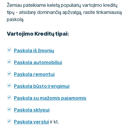
Žemiau pateikiame keletą populiarių vartojimo kreditų
tipų - atsidarę dominančią apžvalgą, rasite tinkamiausią
paskolą.
Vartojimo Kreditų tipai:
Paskola iš žmonių
Paskola automobiliui
Paskola remontui
Paskola būsto įrengimui
Paskola su mažomis pajamomis
Paskola sklypui
Paskola verslui
ir kt.