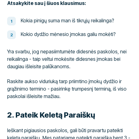
Atsakykite sau į šiuos klausimus:
Kokia pinigų suma man iš tikrųjų reikalinga?
Kokio dydžio mėnesio įmokas galiu mokėti?
Yra svarbu, jog nepasiimtumėte didesnės paskolos, nei
reikalinga - taip veltui mokėsite didesnes įmokas bei
daugiau išleisite palūkanoms.
Raskite aukso viduriuką tarp priimtino įmokų dydžio ir
grąžinimo termino - pasirinkę trumpesnį terminą, iš viso
paskolai išleisite mažiau.
​2. Pateik Keletą Paraiškų
Ieškant pigiausios paskolos, gali būti pravartu pateikti
keletą paraiškų. Mes patariame pateikti paraišką bent 3 -