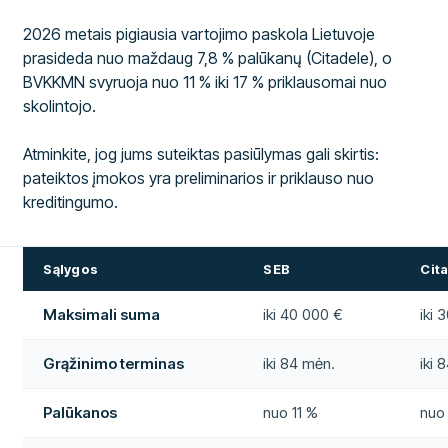
2026 metais pigiausia vartojimo paskola Lietuvoje
prasideda nuo maždaug 7,8 % palūkanų (Citadele), o
BVKKMN svyruoja nuo 11 % iki 17 % priklausomai nuo
skolintojo.
Atminkite, jog jums suteiktas pasiūlymas gali skirtis:
pateiktos įmokos yra preliminarios ir priklauso nuo
kreditingumo.
Sąlygos
SEB
Cit
Maksimali suma
iki 40 000 €
iki 
Grąžinimo terminas
iki 84 mėn.
iki 
Palūkanos
nuo 11 %
nuo