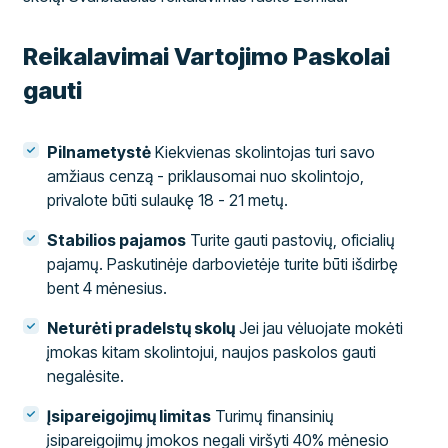
Reikalavimai Vartojimo Paskolai
gauti
Pilnametystė
Kiekvienas skolintojas turi savo
amžiaus cenzą - priklausomai nuo skolintojo,
privalote būti sulaukę 18 - 21 metų.
Stabilios pajamos
Turite gauti pastovių, oficialių
pajamų. Paskutinėje darbovietėje turite būti išdirbę
bent 4 mėnesius.
Neturėti pradelstų skolų
Jei jau vėluojate mokėti
įmokas kitam skolintojui, naujos paskolos gauti
negalėsite.
Įsipareigojimų limitas
Turimų finansinių
įsipareigojimų įmokos negali viršyti 40% mėnesio