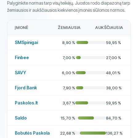
PAPILDOMI LAUKAI
Palyginkite normas tarp visų teikėjų. Juostos rodo diapazoną tarp
žemiausios ir aukščiausios kiekvienos įmonės siūlomos normos.
Mokėjimo valandos
07:00 - 22:00
Aukštas patvirtinimo dažnis
Ne
ĮMONĖ
ŽEMIAUSIA
AUKŠČIAUSIA
Rekomenduojama įmonė
Taip
SMSpinigai
8,90
%
59,95
%
Daugiau apie šią įmonę
Finbee
7,00
%
27,00
%
SAVY
6,00
%
48,01
%
Fjord Bank
7,90
%
38,00
%
Paskolos.lt
3,67
%
59,95
%
Saldo
15,70
%
84,70
%
Bobutės Paskola
22,68
%
136,27
%