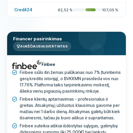
Credit24
62,52
%
107,05
%
Financer pasirinkimas
AUKŠČIAUSIAI ĮVERTINTAS
Finbee
Finbee siūlo itin žemas palūkanas nuo 7% (turintiems
gerą kredito istoriją), o BVKKMN prasideda vos nuo
17.76%. Platforma taiko tarpininkavimo mokestį,
išlieka vienu pigiausių pasirinkimų rinkoje.
Finbee klientų aptarnavimas - profesionalus ir
greitas. Atsakymą į užduotus klausimus gavome per
mažiau nei 1 darbo dieną. Atsakymas galėtų būti kiek
išsamesnis, tačiau jis buvo aiškus ir suprantamas.
Finbee suteikia aiškiai išdėstytas sąlygas, galimybę
didesnėms sumoms (iki 25,000€) bei lankstų