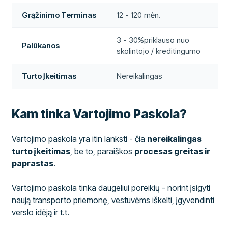
Grąžinimo Terminas
12 - 120 mėn.
3 - 30%priklauso nuo
Palūkanos
skolintojo / kreditingumo
Turto Įkeitimas
Nereikalingas
Kam tinka Vartojimo Paskola?
Vartojimo paskola yra itin lanksti - čia
nereikalingas
turto įkeitimas
, be to, paraiškos
procesas greitas ir
paprastas
.
Vartojimo paskola tinka daugeliui poreikių - norint įsigyti
naują transporto priemonę, vestuvėms iškelti, įgyvendinti
verslo idėją ir t.t.