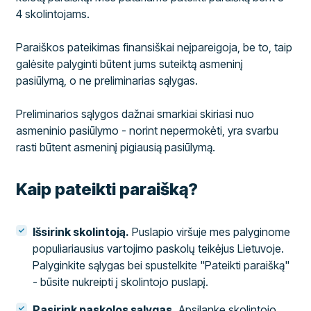
4 skolintojams.
Paraiškos pateikimas finansiškai neįpareigoja, be to, taip
galėsite palyginti būtent jums suteiktą asmeninį
pasiūlymą, o ne preliminarias sąlygas.
Preliminarios sąlygos dažnai smarkiai skiriasi nuo
asmeninio pasiūlymo - norint nepermokėti, yra svarbu
rasti būtent asmeninį pigiausią pasiūlymą.
Kaip pateikti paraišką?
Išsirink skolintoją.
Puslapio viršuje mes palyginome
populiariausius vartojimo paskolų teikėjus Lietuvoje.
Palyginkite sąlygas bei spustelkite "Pateikti paraišką"
- būsite nukreipti į skolintojo puslapį.
Pasirink paskolos sąlygas.
Apsilankę skolintojo