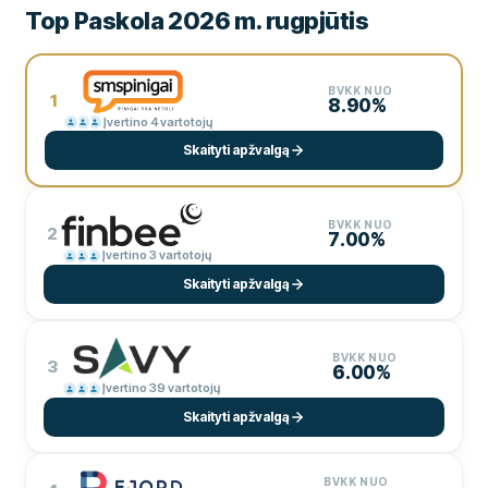
Top Paskola 2026 m. rugpjūtis
BVKK NUO
1
8.90%
Įvertino 4 vartotojų
Skaityti apžvalgą
BVKK NUO
2
7.00%
Įvertino 3 vartotojų
Skaityti apžvalgą
BVKK NUO
3
6.00%
Įvertino 39 vartotojų
Skaityti apžvalgą
BVKK NUO