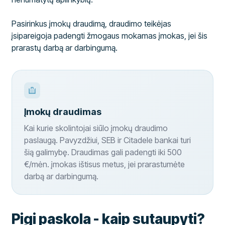
Pasirinkus įmokų draudimą, draudimo teikėjas
įsipareigoja padengti žmogaus mokamas įmokas, jei šis
prarastų darbą ar darbingumą.
Įmokų draudimas
Kai kurie skolintojai siūlo įmokų draudimo
paslaugą. Pavyzdžiui, SEB ir Citadele bankai turi
šią galimybę. Draudimas gali padengti iki 500
€/mėn. įmokas ištisus metus, jei prarastumėte
darbą ar darbingumą.
Pigi paskola - kaip sutaupyti?