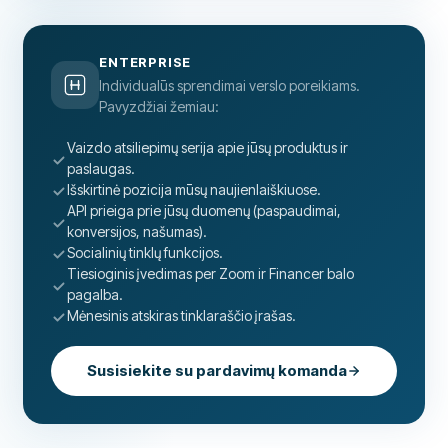
ENTERPRISE
Individualūs sprendimai verslo poreikiams.
Pavyzdžiai žemiau:
Vaizdo atsiliepimų serija apie jūsų produktus ir
paslaugas.
Išskirtinė pozicija mūsų naujienlaiškiuose.
API prieiga prie jūsų duomenų (paspaudimai,
konversijos, našumas).
Socialinių tinklų funkcijos.
Tiesioginis įvedimas per Zoom ir Financer balo
pagalba.
Mėnesinis atskiras tinklaraščio įrašas.
Susisiekite su pardavimų komanda