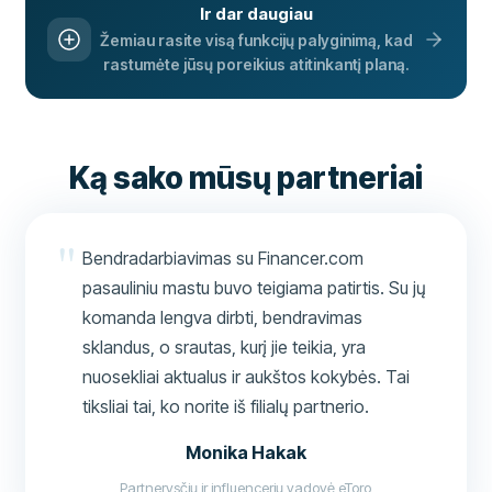
Ir dar daugiau
Žemiau rasite visą funkcijų palyginimą, kad
rastumėte jūsų poreikius atitinkantį planą.
Ką sako mūsų partneriai
Bendradarbiavimas su Financer.com
pasauliniu mastu buvo teigiama patirtis. Su jų
komanda lengva dirbti, bendravimas
sklandus, o srautas, kurį jie teikia, yra
nuosekliai aktualus ir aukštos kokybės. Tai
tiksliai tai, ko norite iš filialų partnerio.
Monika Hakak
Partnerysčių ir influencerių vadovė eToro