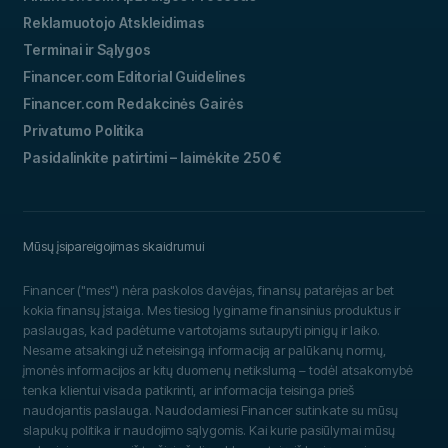
Reklamuotojo Atskleidimas
Terminai ir Sąlygos
Financer.com Editorial Guidelines
Financer.com Redakcinės Gairės
Privatumo Politika
Pasidalinkite patirtimi – laimėkite 250 €
Mūsų įsipareigojimas skaidrumui
Financer ("mes") nėra paskolos davėjas, finansų patarėjas ar bet
kokia finansų įstaiga. Mes tiesiog lyginame finansinius produktus ir
paslaugas, kad padėtume vartotojams sutaupyti pinigų ir laiko.
Nesame atsakingi už neteisingą informaciją ar palūkanų normų,
įmonės informacijos ar kitų duomenų netikslumą – todėl atsakomybė
tenka klientui visada patikrinti, ar informacija teisinga prieš
naudojantis paslauga. Naudodamiesi Financer sutinkate su mūsų
slapukų politika ir naudojimo sąlygomis. Kai kurie pasiūlymai mūsų