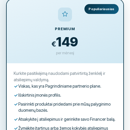
Populiariausias
PREMIUM
149
€
per mėnesį
Kurkite pasitikėjimą naudodami patvirtintą ženklelį ir
atsiliepimų valdymą.
Viskas, kas yra Pagrindiniame partnerio plane.
Išskirtinis įmonės profilis.
Pasirinkti produktai pridedami prie mūsų palyginimo
duomenų bazės.
Atsakykite į atsiliepimus ir gerinkite savo Financer balą.
Žymėkite įtartinus arba žemos kokybės atsiliepimus