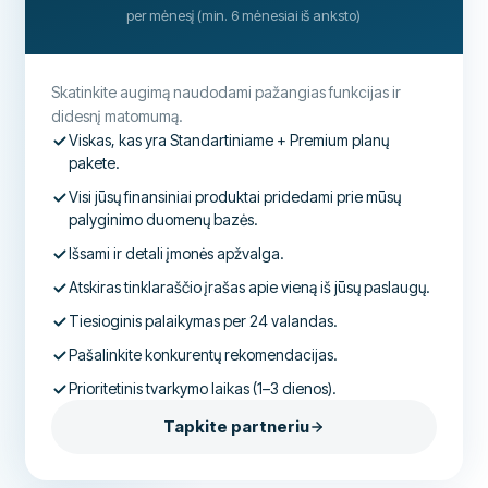
per mėnesį (min. 6 mėnesiai iš anksto)
Skatinkite augimą naudodami pažangias funkcijas ir
didesnį matomumą.
Viskas, kas yra Standartiniame + Premium planų
pakete.
Visi jūsų finansiniai produktai pridedami prie mūsų
palyginimo duomenų bazės.
Išsami ir detali įmonės apžvalga.
Atskiras tinklaraščio įrašas apie vieną iš jūsų paslaugų.
Tiesioginis palaikymas per 24 valandas.
Pašalinkite konkurentų rekomendacijas.
Prioritetinis tvarkymo laikas (1–3 dienos).
Tapkite partneriu