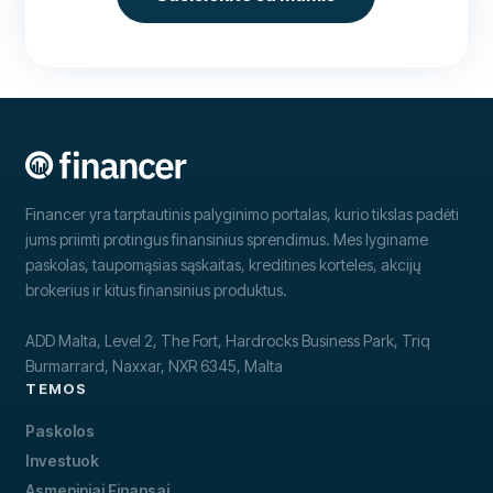
Financer yra tarptautinis palyginimo portalas, kurio tikslas padėti
jums priimti protingus finansinius sprendimus. Mes lyginame
paskolas, taupomąsias sąskaitas, kreditines korteles, akcijų
brokerius ir kitus finansinius produktus.
ADD Malta, Level 2, The Fort, Hardrocks Business Park, Triq
Burmarrard, Naxxar, NXR 6345, Malta
TEMOS
Paskolos
Investuok
Asmeniniai Finansai