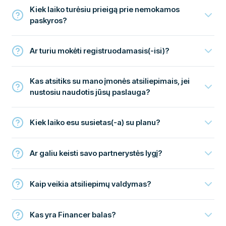
Kiek laiko turėsiu prieigą prie nemokamos
paskyros?
Ar turiu mokėti registruodamasis(-isi)?
Kas atsitiks su mano įmonės atsiliepimais, jei
nustosiu naudotis jūsų paslauga?
Kiek laiko esu susietas(-a) su planu?
Ar galiu keisti savo partnerystės lygį?
Kaip veikia atsiliepimų valdymas?
Kas yra Financer balas?