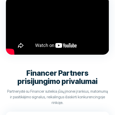
Financer Partners
prisijungimo privalumai
Partnerystė su Financer suteikia jūsų įmonei įrankius, matomumą
ir pasitikėjimo signalus, reikalingus išsiskirti konkurencingoje
rinkoje.