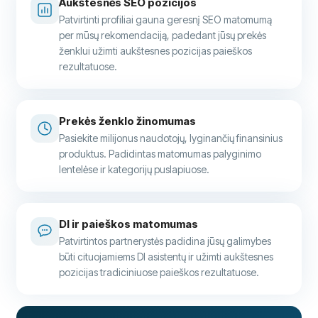
Aukštesnės SEO pozicijos
Patvirtinti profiliai gauna geresnį SEO matomumą
per mūsų rekomendaciją, padedant jūsų prekės
ženklui užimti aukštesnes pozicijas paieškos
rezultatuose.
Prekės ženklo žinomumas
Pasiekite milijonus naudotojų, lyginančių finansinius
produktus. Padidintas matomumas palyginimo
lentelėse ir kategorijų puslapiuose.
DI ir paieškos matomumas
Patvirtintos partnerystės padidina jūsų galimybes
būti cituojamiems DI asistentų ir užimti aukštesnes
pozicijas tradiciniuose paieškos rezultatuose.