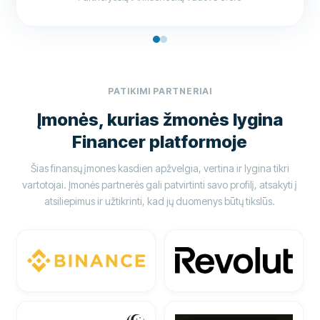
PATIKIMI PARTNERIAI
Įmonės, kurias žmonės lygina
Financer platformoje
Šias finansų įmones kasdien apžvelgia, vertina ir lygina tikri
vartotojai. Įmonės partnerės gali patvirtinti savo profilį, atsakyti į
atsiliepimus ir užtikrinti, kad jų duomenys būtų tikslūs.