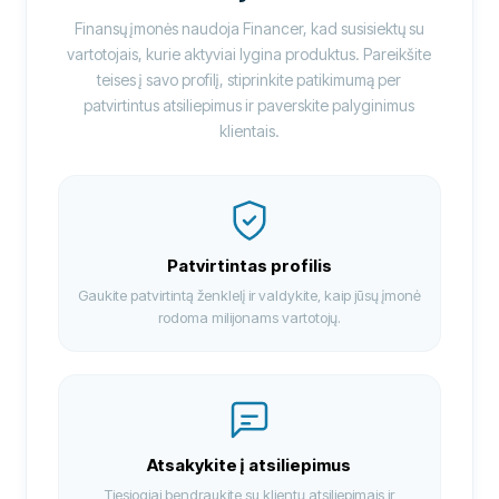
Finansų įmonės naudoja Financer, kad susisiektų su
vartotojais, kurie aktyviai lygina produktus. Pareikšite
teises į savo profilį, stiprinkite patikimumą per
patvirtintus atsiliepimus ir paverskite palyginimus
klientais.
Patvirtintas profilis
Gaukite patvirtintą ženklelį ir valdykite, kaip jūsų įmonė
rodoma milijonams vartotojų.
Atsakykite į atsiliepimus
Tiesiogiai bendraukite su klientų atsiliepimais ir