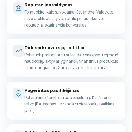
Reputacijos valdymas
Formuokite, kaip suvokiama jūsų įmonė. Valdykite
savo profilį, atsakykite į atsiliepimus ir kurkite
reputaciją, skatinančią konversijas.
Didesni konversijų rodikliai
Patvirtinti partneriai sulaukia didesnio pasitikėjimo iš
naudotojų, aktyviai lyginančių finansinius produktus
– taip daugiau peržiūrų virsta registracijomis.
Pagerintas pasitikėjimas
Patvirtinimo ženklelis rodo teisėtumą. Kai žmonės
ieško jūsų įmonės, jie randa profesionalų, patikimą
profilį.