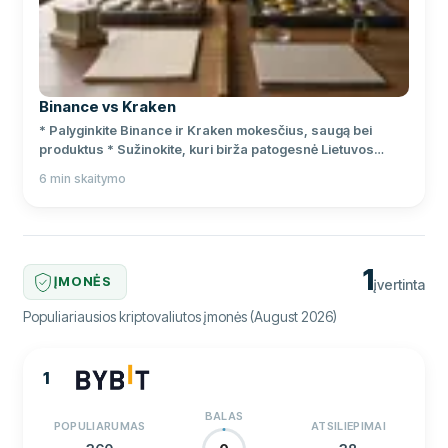
Binance vs Kraken
* Palyginkite Binance ir Kraken mokesčius, saugą bei
produktus * Sužinokite, kuri birža patogesnė Lietuvos
naudotojui * Įvertinkite MiCA, EUR išėmimą ir GPM
6
min skaitymo
niuansus
1
ĮMONĖS
įvertinta
Populiariausios kriptovaliutos įmonės (August 2026)
1
BALAS
POPULIARUMAS
ATSILIEPIMAI