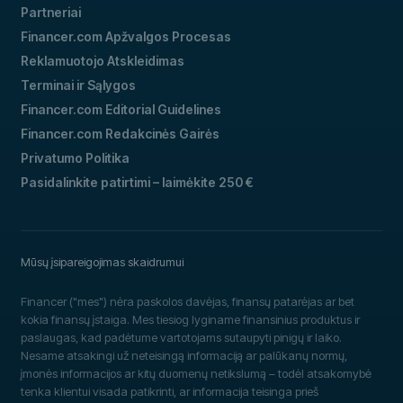
Partneriai
Financer.com Apžvalgos Procesas
Reklamuotojo Atskleidimas
Terminai ir Sąlygos
Financer.com Editorial Guidelines
Financer.com Redakcinės Gairės
Privatumo Politika
Pasidalinkite patirtimi – laimėkite 250 €
Mūsų įsipareigojimas skaidrumui
Financer ("mes") nėra paskolos davėjas, finansų patarėjas ar bet
kokia finansų įstaiga. Mes tiesiog lyginame finansinius produktus ir
paslaugas, kad padėtume vartotojams sutaupyti pinigų ir laiko.
Nesame atsakingi už neteisingą informaciją ar palūkanų normų,
įmonės informacijos ar kitų duomenų netikslumą – todėl atsakomybė
tenka klientui visada patikrinti, ar informacija teisinga prieš