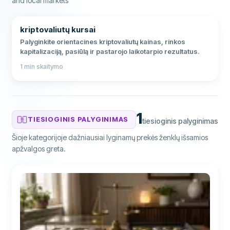
and local markets
kriptovaliutų kursai
Palyginkite orientacines kriptovaliutų kainas, rinkos
kapitalizaciją, pasiūlą ir pastarojo laikotarpio rezultatus.
1
min skaitymo
1
TIESIOGINIS PALYGINIMAS
tiesioginis palyginimas
VS
Šioje kategorijoje dažniausiai lyginamų prekės ženklų išsamios
apžvalgos greta.