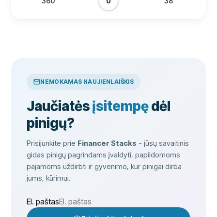
360
38
0
NEMOKAMAS NAUJIENLAIŠKIS
Jaučiatės
įsitempę
dėl
pinigų?
Prisijunkite prie
Financer Stacks
- jūsų savaitinis
gidas pinigų pagrindams įvaldyti, papildomoms
pajamoms uždirbti ir gyvenimo, kur pinigai dirba
jums, kūrimui.
El. paštas