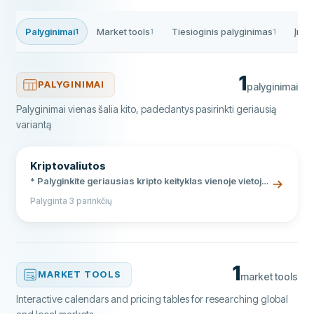
Palyginimai
Market tools
Tiesioginis palyginimas
Įmo
1
1
1
1
PALYGINIMAI
palyginimai
Palyginimai vienas šalia kito, padedantys pasirinkti geriausią
variantą
Kriptovaliutos
* Palyginkite geriausias kripto keityklas vienoje vietoje
* Žemi prekybos mokesčiai ir šimtai kriptovaliutų *
Palyginta 3 parinkčių
Bitcoin, Ethereum, Solana ir daugiau nei 350 altcoins
1
MARKET TOOLS
market tools
Interactive calendars and pricing tables for researching global