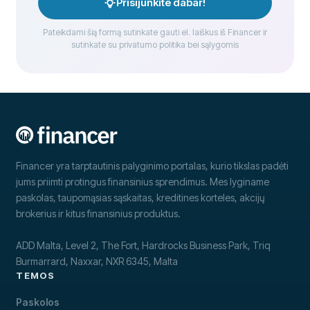
Prisijunkite dabar!
Pateikdami šią formą sutinkate gauti el. laiškus iš Financer ir
sutinkate su privatumo politika bei sąlygomis
Financer yra tarptautinis palyginimo portalas, kurio tikslas padėti
jums priimti protingus finansinius sprendimus. Mes lyginame
paskolas, taupomąsias sąskaitas, kreditines korteles, akcijų
brokerius ir kitus finansinius produktus.
ADD Malta, Level 2, The Fort, Hardrocks Business Park, Triq
Burmarrard, Naxxar, NXR 6345, Malta
TEMOS
Paskolos