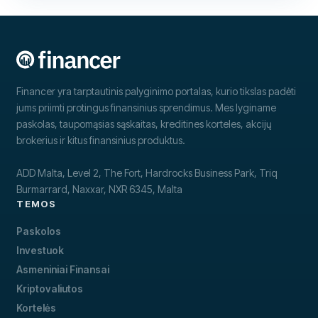
Financer yra tarptautinis palyginimo portalas, kurio tikslas padėti
jums priimti protingus finansinius sprendimus. Mes lyginame
paskolas, taupomąsias sąskaitas, kreditines korteles, akcijų
brokerius ir kitus finansinius produktus.
ADD Malta, Level 2, The Fort, Hardrocks Business Park, Triq
Burmarrard, Naxxar, NXR 6345, Malta
TEMOS
Paskolos
Investuok
Asmeniniai Finansai
Kriptovaliutos
Kortelės