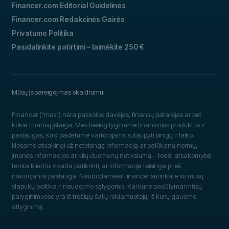
Financer.com Editorial Guidelines
Financer.com Redakcinės Gairės
Privatumo Politika
Pasidalinkite patirtimi – laimėkite 250 €
Mūsų įsipareigojimas skaidrumui
Financer ("mes") nėra paskolos davėjas, finansų patarėjas ar bet
kokia finansų įstaiga. Mes tiesiog lyginame finansinius produktus ir
paslaugas, kad padėtume vartotojams sutaupyti pinigų ir laiko.
Nesame atsakingi už neteisingą informaciją ar palūkanų normų,
įmonės informacijos ar kitų duomenų netikslumą – todėl atsakomybė
tenka klientui visada patikrinti, ar informacija teisinga prieš
naudojantis paslauga. Naudodamiesi Financer sutinkate su mūsų
slapukų politika ir naudojimo sąlygomis. Kai kurie pasiūlymai mūsų
palyginimuose yra iš trečiųjų šalių reklamuotojų, iš kurių gausime
atlyginimą.