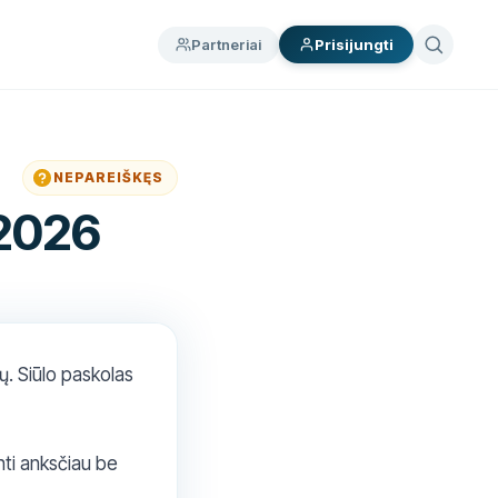
Partneriai
Prisijungti
NEPAREIŠKĘS
 2026
ų. Siūlo paskolas
nti anksčiau be