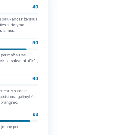
40
s palūkanos ir ženklūs
rties sudarymo
os sumos.
90
per mažiau nei 1
ikti atsakymai aiškūs,
60
ėnesinis sutarties
Suteikiama galimybė
pabrangimo.
93
ą įmonę per