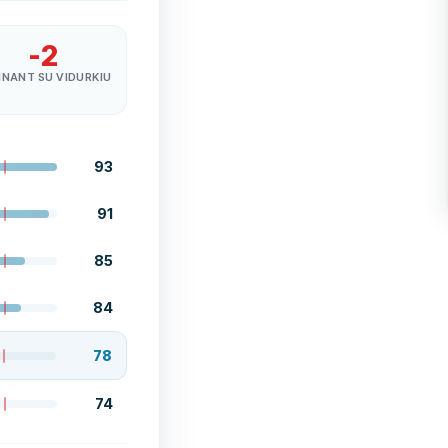
-2
INANT SU VIDURKIU
93
91
85
84
78
74