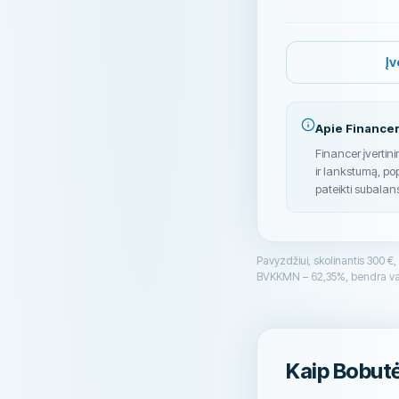
Įv
Apie Financer
Financer įvertin
ir lankstumą, po
pateikti subalan
Pavyzdžiui, skolinantis 300 €
BVKKMN – 62,35%, bendra va
Kaip Bobutė