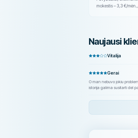
mokestis – 3,3 €/mėn
Naujausi klie
Vitalija
Gerai
O man nebuvo jokiu problemu
istorija galima susitarti del