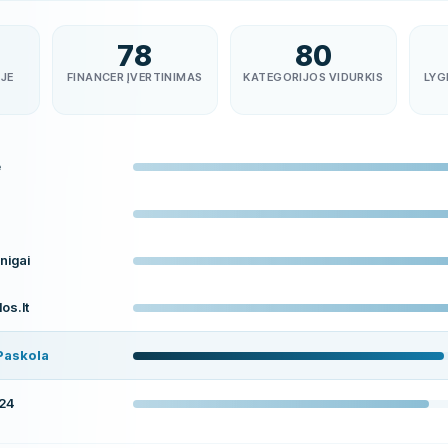
78
80
OJE
FINANCER ĮVERTINIMAS
KATEGORIJOS VIDURKIS
LYG
e
nigai
os.lt
Paskola
t24