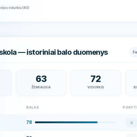
rijos vidurkis
(
80
)
kola — istoriniai balo duomenys
F
63
72
ŽEMIAUSIA
VIDURKIS
B
BALAS
POKYT
78
0