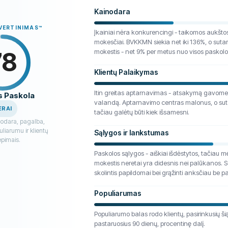
Kainodara
ĮVERTINIMAS
™
Įkainiai nėra konkurencingi - taikomos aukšto
mokesčiai. BVKKMN siekia net iki 136%, o suta
78
mokestis - net 9% per metus nuo visos paskol
Klientų Palaikymas
Itin greitas aptarnavimas - atsakymą gavome 
s Paskola
valandą. Aptarnavimo centras malonus, o sute
ERAI
tačiau galėtų būti kiek išsamesni.
nodara, pagalba,
liarumu ir klientų
Sąlygos ir lankstumas
iepimais.
Paskolos sąlygos - aiškiai išdėstytos, tačiau m
mokestis neretai yra didesnis nei palūkanos. 
skolintis papildomai bei grąžinti anksčiau be 
Populiarumas
Populiarumo balas rodo klientų, pasirinkusių ši
pastaruosius 90 dienų, procentinę dalį.