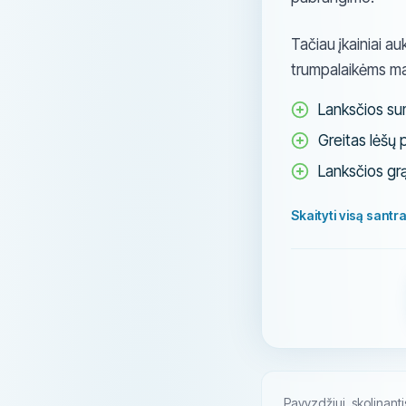
Tačiau įkainiai a
trumpalaikėms ma
Lanksčios su
Greitas lėšų 
Lanksčios grą
Skaityti visą santr
Pavyzdžiui, skolinant