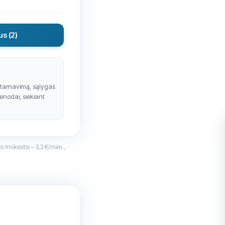
mus
(2)
ptarnavimą, sąlygas
ienodai, siekiant
o mokestis – 3,3 €/mėn.,