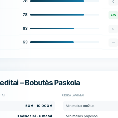
78
0
78
+
15
63
0
63
—
Kreditai – Bobutės Paskola
IAI
REIKALAVIMAI
50 € - 10 000 €
Minimalus amžius
3 mėnesiai - 6 metai
Minimalios pajamos