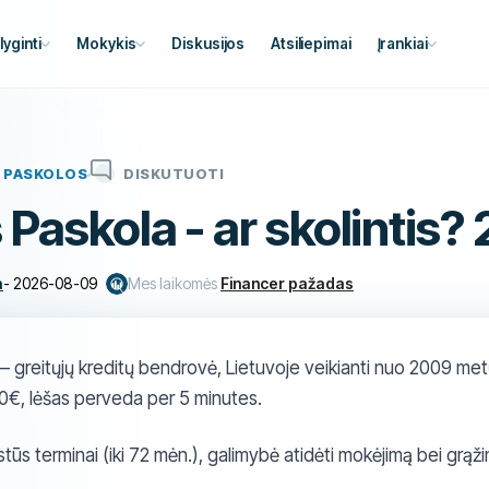
lyginti
Mokykis
Diskusijos
Atsiliepimai
Įrankiai
PASKOLOS
DISKUTUOTI
Paskola - ar skolintis?
a
-
2026-08-09
Mes laikomės
Financer pažadas
 greitųjų kreditų bendrovė, Lietuvoje veikianti nuo 2009 met
00€, lėšas perveda per 5 minutes.
stūs terminai (iki 72 mėn.), galimybė atidėti mokėjimą bei grąži