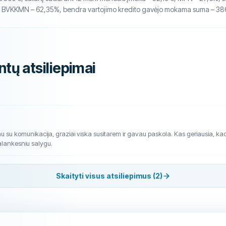
., BVKKMN – 62,35%, bendra vartojimo kredito gavėjo mokama suma – 38
ntų atsiliepimai
 su komunikacija, graziai viska susitarem ir gavau paskola. Kas geriausia, kad 
 palankesniu salygu.
Skaityti visus atsiliepimus (2)