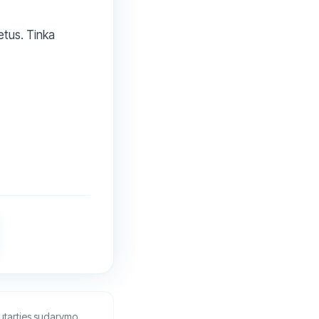
etus. Tinka
sutarties sudarymo