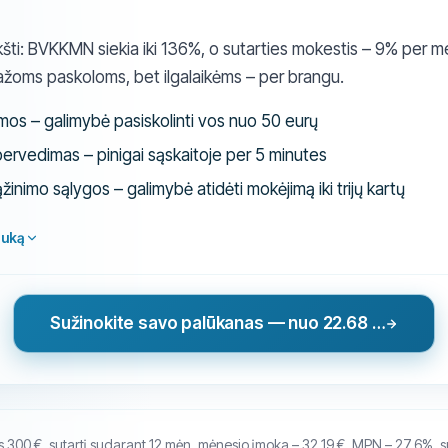
ukšti: BVKKMN siekia iki 136%, o sutarties mokestis – 9% per m
žoms paskoloms, bet ilgalaikėms – per brangu.
mos – galimybė pasiskolinti vos nuo 50 eurų
pervedimas – pinigai sąskaitoje per 5 minutes
žinimo sąlygos – galimybė atidėti mokėjimą iki trijų kartų
auką
Sužinokite savo palūkanas — nuo 22.68 % BVKKMN
is 300 €, sutartį sudarant 12 mėn. mėnesio įmoka – 32,19 €, MPN – 27,6%, 