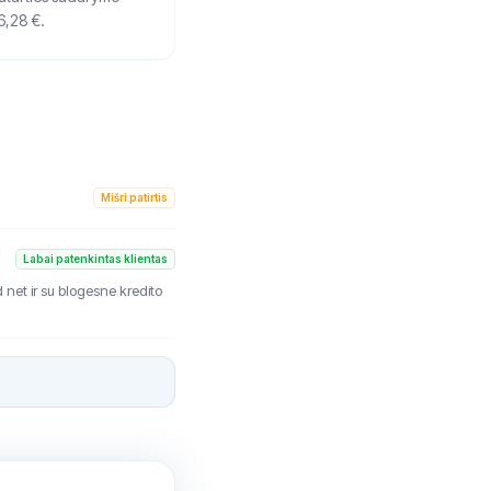
6,28 €.
Mišri patirtis
Labai patenkintas klientas
net ir su blogesne kredito