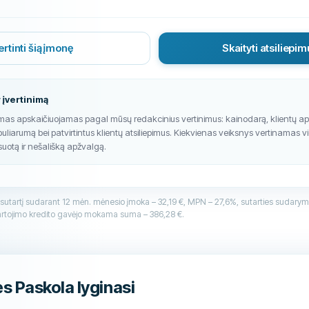
ertinti šią įmonę
Skaityti atsiliepi
 įvertinimą
imas apskaičiuojamas pagal mūsų redakcinius vertinimus: kainodarą, klientų a
puliarumą bei patvirtintus klientų atsiliepimus. Kiekvienas veiksnys vertinamas v
suotą ir nešališką apžvalgą.
, sutartį sudarant 12 mėn. mėnesio įmoka – 32,19 €, MPN – 27,6%, sutarties sudarym
rtojimo kredito gavėjo mokama suma – 386,28 €.
s Paskola lyginasi