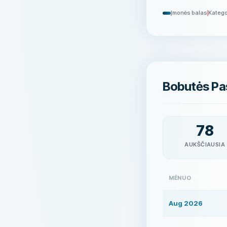
Įmonės balas
Katego
Bobutės Pas
78
AUKŠČIAUSIA
MĖNUO
Aug 2026