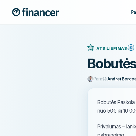
Pa
ATSILIEPIMAS
Bobutės 
Parašė
Andrei Berce
Bobutės Paskola –
nuo 50€ iki 10 0
Privalumas – lank
pabrangimo.