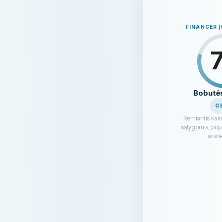
FINANCER 
Bobutė
G
Remiantis kai
sąlygomis, popu
atsil