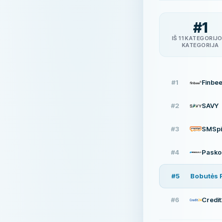
#
1
IŠ 11 KATEGORIJ
KATEGORIJA
#
1
Finbe
#
2
SAVY
#
3
SMSpi
#
4
Paskol
#
5
Bobutės 
#
6
Credi