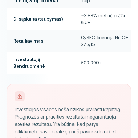
Limito, Stop orderiai
Taip
~3.88% metinė grąža
D-sąskaita (taupymas)
(EUR)
CySEC, licencija Nr. CIF
Reguliavimas
275/15
Investuotojų
500 000+
Bendruomenė
Investicijos visados neša rizikos prarasti kapitalą.
Prognozės ar praeities rezultatai negarantuoja
ateities rezultatų. Yra būtina, kad patys
atliktumėte savo analizę prieš pasirinkdami bet