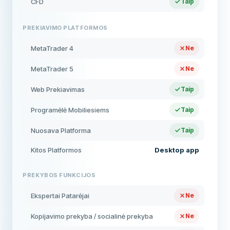
CFD
Taip
PREKIAVIMO PLATFORMOS
MetaTrader 4
Ne
MetaTrader 5
Ne
Web Prekiavimas
Taip
Programėlė Mobiliesiems
Taip
Nuosava Platforma
Taip
Kitos Platformos
Desktop app
PREKYBOS FUNKCIJOS
Ekspertai Patarėjai
Ne
Kopijavimo prekyba / socialinė prekyba
Ne