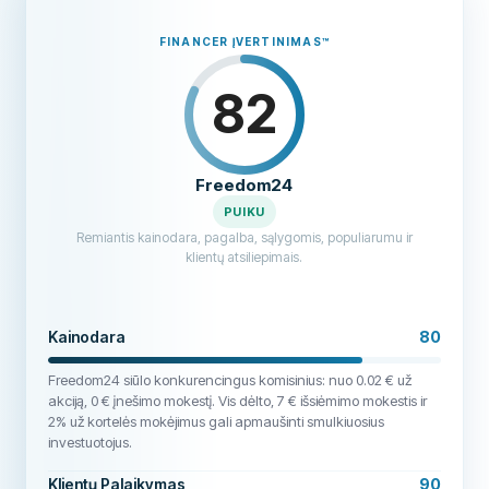
FINANCER ĮVERTINIMAS
™
82
Freedom24
PUIKU
Remiantis kainodara, pagalba, sąlygomis, populiarumu ir
klientų atsiliepimais.
Kainodara
80
Freedom24 siūlo konkurencingus komisinius: nuo 0.02 € už
akciją, 0 € įnešimo mokestį. Vis dėlto, 7 € išsiėmimo mokestis ir
2% už kortelės mokėjimus gali apmaušinti smulkiuosius
investuotojus.
Klientų Palaikymas
90