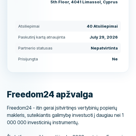
5th Floor, 4041 Limassol, Cyprus
Atsiliepimai
40 Atsiliepimai
Paskutinį kartą atnaujinta
July 29, 2026
Partnerio statusas
Nepatvirtinta
Prisijungta
Ne
Freedom24 apžvalga
Freedom24 - itin gerai įsitvirtinęs vertybinių popierių
makleris, suteikiantis galimybę investuoti į daugiau nei 1
000 000 investicinių instrumentų.