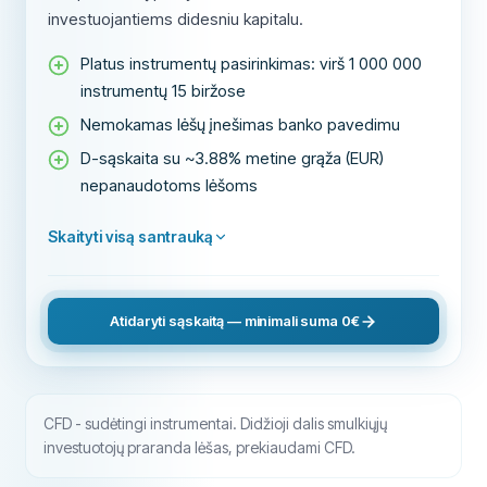
investuojantiems didesniu kapitalu.
Platus instrumentų pasirinkimas: virš 1 000 000
instrumentų 15 biržose
Nemokamas lėšų įnešimas banko pavedimu
D-sąskaita su ~3.88% metine grąža (EUR)
nepanaudotoms lėšoms
Skaityti visą santrauką
Atidaryti sąskaitą — minimali suma 0€
CFD - sudėtingi instrumentai. Didžioji dalis smulkiųjų
investuotojų praranda lėšas, prekiaudami CFD.