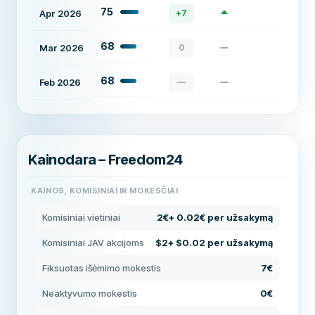
75
Apr 2026
+
7
68
Mar 2026
0
68
Feb 2026
—
Kainodara – Freedom24
KAINOS, KOMISINIAI IR MOKESČIAI
Komisiniai vietiniai
2€+ 0.02€ per užsakymą
Komisiniai JAV akcijoms
$2+ $0.02 per užsakymą
Fiksuotas išėmimo mokestis
7€
Neaktyvumo mokestis
0€