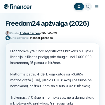
Freedom24 apžvalga (2026)
Parašė
Andrei Bercea
-
2026-07-29
Mes laikomės
Financer pažadas
Freedom24 yra Kipre registruotas brokeris su CySEC
licencija, siūlantis prieigą prie daugiau nei 1 000 000
instrumentų 15 pasaulio biržose.
Platforma patraukli dėl D-sąskaitos su ~3.88%
metine grąža (EUR), plačios ETF ir akcijų pasiūlos bei
nemokamų įnešimų. Komisiniai nuo 0.02 € už akciją.
Trūkumas: 7 € išsiėmimo mokestis, nėra dalinių akcijų
ir kriptovaliutų prekybos. Geriausiai tinka