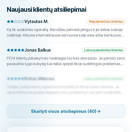
Naujausi klientų atsiliepimai
Vytautas M.
Nepatenkintas klientas
Ką tik susikūriau sąskaitą. Bandžiau pervesti pinigus ir jie dabar kaboja
nežinioje. Kituose internetiniuose servsuose kaip wise arba bankuose
kaip bunq viskas vyksta iš karto. Norėjau uždirbti palūkanas EUR bet
neaišku kiek bus palūkanų, šiuo metu matau tik USD variantą.
Jonas Balkus
Labai patenkintas klientas
Kompiuterio versija labai lėta ir nepatogi. Klientų aptarnavimas mažiau
nei kompetentingas, atrodo truputį erzinasi kalbėti su nauju klientu ir
FF24 klientų palaikymas nesibaigia tuo kas akivaizdu. Jis parodo savo
negaliu jų įvertinti kaip kituose bankuose. pirmieji įspūdžiai prasti
pasaulinio lygio kokybę kai reikia spręsti tikrai sudėtingas problemas,
pavyzdžiui Gazprom akcijas ir dividendus klientams iš Vakarų Europos.
Rokas Mikėnas
Labai patenkintas klientas
Turėjau puikią klientų aptarnavimo patirtį su Athanasios Kalatzis. Jis
labai efektyviai padėjo išspręsti mano problemą ir esu jam nuoširdžiai
dėkingas už pagalbą įveikiant pirmąją finansinę kliūtį.
Skaityti visus atsiliepimus (40)