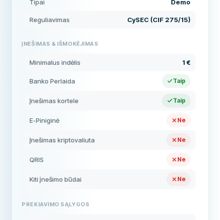
Tipai
Demo
Reguliavimas
CySEC (CIF 275/15)
ĮNEŠIMAS & IŠMOKĖJIMAS
Minimalus indėlis
1 €
Banko Perlaida
Taip
Įnešimas kortele
Taip
E-Piniginė
Ne
Įnešimas kriptovaliuta
Ne
QRIS
Ne
Kiti įnešimo būdai
Ne
PREKIAVIMO SĄLYGOS