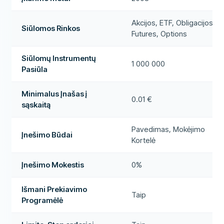
Akcijos, ETF, Obligacijos,
Siūlomos Rinkos
Futures, Options
Siūlomų Instrumentų
1 000 000
Pasiūla
Minimalus Įnašas į
0.01 €
sąskaitą
Pavedimas, Mokėjimo
Įnešimo Būdai
Kortelė
Įnešimo Mokestis
0%
Išmani Prekiavimo
Taip
Programėlė