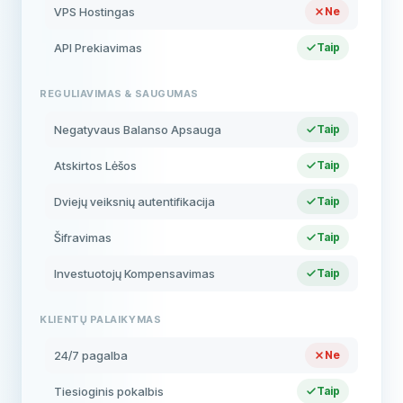
VPS Hostingas
Ne
API Prekiavimas
Taip
REGULIAVIMAS & SAUGUMAS
Negatyvaus Balanso Apsauga
Taip
Atskirtos Lėšos
Taip
Dviejų veiksnių autentifikacija
Taip
Šifravimas
Taip
Investuotojų Kompensavimas
Taip
KLIENTŲ PALAIKYMAS
24/7 pagalba
Ne
Tiesioginis pokalbis
Taip