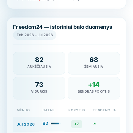
Freedom24 — istoriniai balo duomenys
Feb 2026
–
Jul 2026
82
68
AUKŠČIAUSIA
ŽEMIAUSIA
73
+
14
VIDURKIS
BENDRAS POKYTIS
MĖNUO
BALAS
POKYTIS
TENDENCIJA
82
Jul 2026
+
7