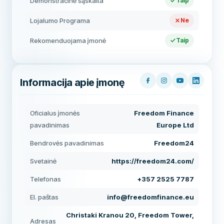
Demonstracinė sąskaita
Taip
Lojalumo Programa
Ne
Rekomenduojama įmonė
Taip
Informacija apie įmonę
Oficialus įmonės
Freedom Finance
pavadinimas
Europe Ltd
Bendrovės pavadinimas
Freedom24
Svetainė
https://freedom24.com/
Telefonas
+357 2525 7787
El. paštas
info@freedomfinance.eu
Christaki Kranou 20, Freedom Tower,
Adresas