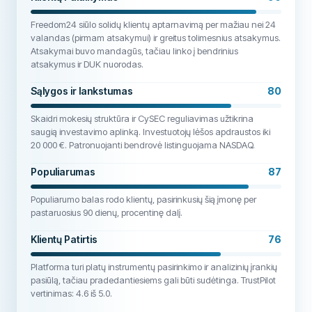
Freedom24 siūlo solidų klientų aptarnavimą per mažiau nei 24
valandas (pirmam atsakymui) ir greitus tolimesnius atsakymus.
Atsakymai buvo mandagūs, tačiau linko į bendrinius
atsakymus ir DUK nuorodas.
Sąlygos ir lankstumas
80
Skaidri mokesių struktūra ir CySEC reguliavimas užtikrina
saugią investavimo aplinką. Investuotojų lėšos apdraustos iki
20 000 €. Patronuojanti bendrovė listinguojama NASDAQ.
Populiarumas
87
Populiarumo balas rodo klientų, pasirinkusių šią įmonę per
pastaruosius 90 dienų, procentinę dalį.
Klientų Patirtis
76
Platforma turi platų instrumentų pasirinkimo ir analizinių įrankių
pasiūlą, tačiau pradedantiesiems gali būti sudėtinga. TrustPilot
vertinimas: 4.6 iš 5.0.