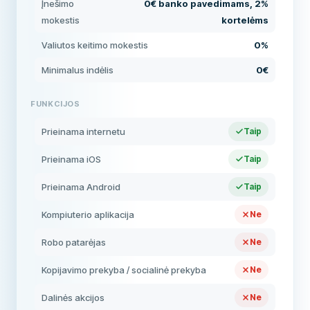
Įnešimo
0€ banko pavedimams, 2%
mokestis
kortelėms
Valiutos keitimo mokestis
0%
Minimalus indėlis
0€
FUNKCIJOS
Prieinama internetu
Taip
Prieinama iOS
Taip
Prieinama Android
Taip
Kompiuterio aplikacija
Ne
Robo patarėjas
Ne
Kopijavimo prekyba / socialinė prekyba
Ne
Dalinės akcijos
Ne