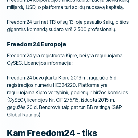
milijardų USD, o platforma turi solidų nuosavą kapitalą.
Freedom24 turi net 113 ofisų 13-oje pasaulio šalių, o šios
gigantės komandą sudaro virš 2 500 profesionalų.
Freedom24 Europoje
Freedom24 yra registruota Kipre, bei yra reguliuojama
CySEC. Licencijos informacija:
Freedom24 buvo įkurta Kipre 2013 m. rugpjūčio 5 d.
registracijos numeriu HE324220. Platforma yra
reguliuojama Kipro vertybinių popierių ir biržos komisijos
(CySEC), licencijos Nr. CIF 275/15, išduota 2015 m.
gegužės 20 d. Bendrovė taip pat turi BB reitingą (S&P
Global Ratings).
Kam Freedom24 - tiks