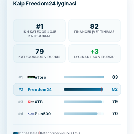
Kaip Freedom24 lyginasi
#
1
82
IŠ 4 KATEGORIJOJE
FINANCER ĮVERTINIMAS
KATEGORIJA
79
+
3
KATEGORIJOS VIDURKIS
LYGINANT SU VIDURKIU
83
#
1
eToro
82
#
2
Freedom24
79
#
3
XTB
70
#
4
Plus500
Įmonės balas
Kategorijos vidurkis
(
79
)