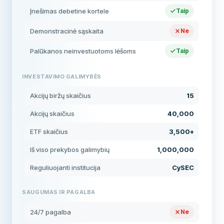
Įnešimas debetine kortele
Taip
Demonstracinė sąskaita
Ne
Palūkanos neinvestuotoms lėšoms
Taip
INVESTAVIMO GALIMYBĖS
Akcijų biržų skaičius
15
Akcijų skaičius
40,000
ETF skaičius
3,500+
Iš viso prekybos galimybių
1,000,000
Reguliuojanti institucija
CySEC
SAUGUMAS IR PAGALBA
24/7 pagalba
Ne