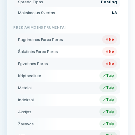
Spredo Tipas
floating
Maksimalus Svertas
1:3
PREKIAVIMO INSTRUMENTAI
Pagrindinės Forex Poros
Ne
Šalutinės Forex Poros
Ne
Egzotinės Poros
Ne
Kriptovaliuta
Taip
Metalai
Taip
Indeksai
Taip
Akcijos
Taip
Žaliavos
Taip