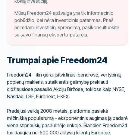
kokią investiciją.
Mūsų Freedom24 apžvalga yra tik informacinio
pobūdžio, bei nėra investicinis patarimas. Prieš
priimdami investicinį sprendimą, pasikonsultuokite
su savo finansų ekspertu-patarėju.
Trumpai apie Freedom24
Freedom24 - itin gerai įsitvirtinusi bendrovė, vertybinių
popierių makleris, suteikiantis galimybę prekiauti
didžiausiose pasaulio Akcijų Biržose, tokiose kaip NYSE,
Nasdaq, LSE, Euronext, HKEX.
Pradėjusi veiklą 2008 metais, platforma pasiekė
milžinišką populiarumą - eksponentinis augimas ją padarė
viena stipriausių pasaulinėje rinkoje. Šiandien Freedom24
turi daugiau nei 500 000 aktyvių klientų Europoje.