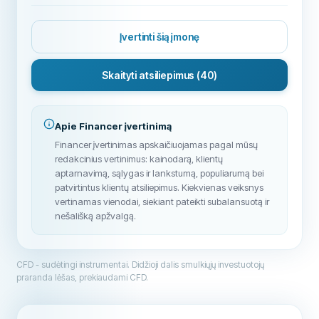
Įvertinti šią įmonę
Skaityti atsiliepimus
(40)
Apie Financer įvertinimą
Financer įvertinimas apskaičiuojamas pagal mūsų
redakcinius vertinimus: kainodarą, klientų
aptarnavimą, sąlygas ir lankstumą, populiarumą bei
patvirtintus klientų atsiliepimus. Kiekvienas veiksnys
vertinamas vienodai, siekiant pateikti subalansuotą ir
nešališką apžvalgą.
CFD - sudėtingi instrumentai. Didžioji dalis smulkiųjų investuotojų
praranda lėšas, prekiaudami CFD.