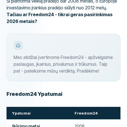
Ši platforma veiklą pradėjo dar 2008 metais, o Europoje
investavimo įrankius pradėjo siūlyti nuo 2012 metų.
Tačiau ar Freedom24 - tikrai geras pasirinkimas
2026 metais?
Mes atidžiai įvertinome Freedom24 - apžvelgsime
paslaugas, įkainius, privalumus ir trūkumus. Taip
pat - pateiksime mūsų verdiktą. Pradėkime!
Freedom24 Ypatumai
Ypatumai
Freedom24
Įkūrimo metai
2008