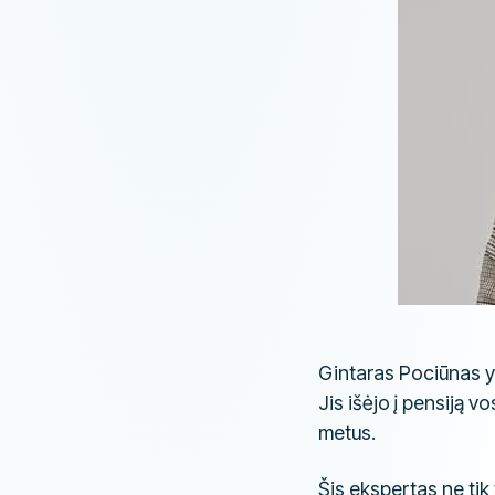
Gintaras Pociūnas y
Jis išėjo į pensiją 
metus.
Šis ekspertas ne tik 