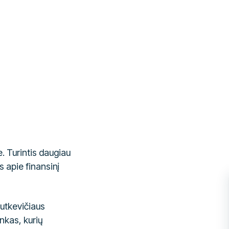
. Turintis daugiau
s apie finansinį
Butkevičiaus
inkas, kurių