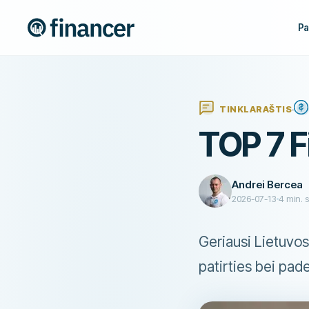
Pa
TINKLARAŠTIS
TOP 7 F
Andrei Bercea
2026-07-13
4
min. 
Geriausi Lietuvos 
patirties bei pad