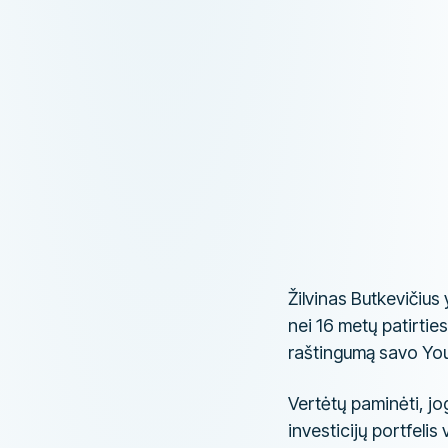
Žilvinas Butkevičius
nei 16 metų patirties
raštingumą savo You
Vertėtų paminėti, jog
investicijų portfelis