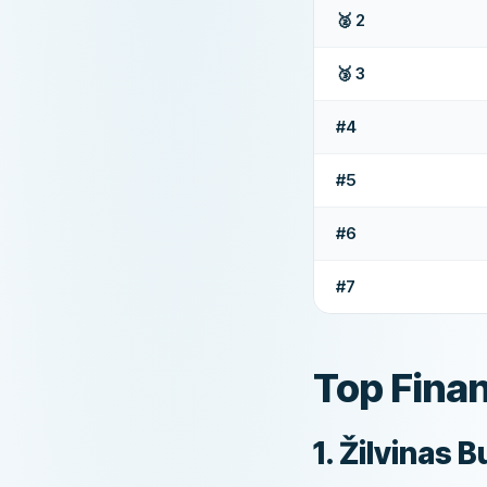
🥈 2
🥉 3
#4
#5
#6
#7
Top Finan
​1. Žilvinas 