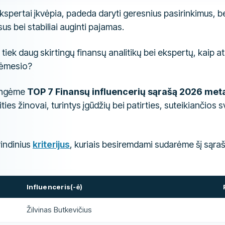
kspertai įkvėpia, padeda daryti geresnius pasirinkimus,
us bei stabiliai auginti pajamas.
tiek daug skirtingų finansų analitikų bei ekspertų, kaip at
dėmesio?
rengėme
TOP 7 Finansų influencerių sąrašą 2026 me
ties žinovai, turintys įgūdžių bei patirties, suteikiančios
rindinius
kriterijus
, kuriais besiremdami sudarėme šį sąraš
Influenceris(-ė)
Žilvinas Butkevičius