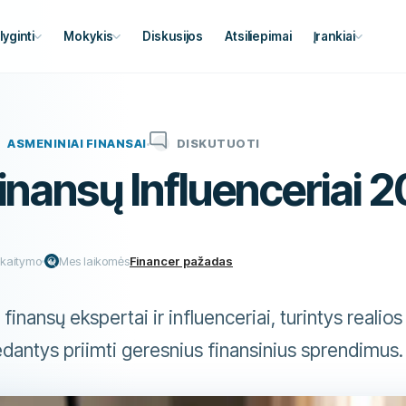
lyginti
Mokykis
Diskusijos
Atsiliepimai
Įrankiai
ASMENINIAI FINANSAI
DISKUTUOTI
inansų Influenceriai 
skaitymo
Mes laikomės
Financer pažadas
finansų ekspertai ir influenceriai, turintys realio
edantys priimti geresnius finansinius sprendimus.