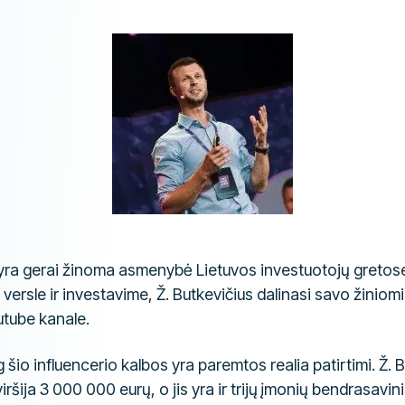
 yra gerai žinoma asmenybė Lietuvos investuotojų gretose
 versle ir investavime, Ž. Butkevičius dalinasi savo žiniomi
tube kanale.
 šio influencerio kalbos yra paremtos realia patirtimi. Ž. 
 viršija 3 000 000 eurų, o jis yra ir trijų įmonių bendrasavin