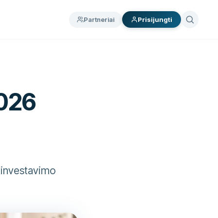
Partneriai
Prisijungti
2026
s investavimo