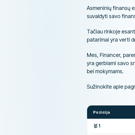
Asmeninių finansų e
suvaldyti savo finans
Tačiau rinkoje esant 
patarimai yra verti 
Mes, Financer, pa
yra gerbiami savo sri
bei mokymams.
Sužinokite apie pag
Pozicija
🥇 1