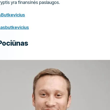
ryptis yra finansinės paslaugos.
sButkevicius
nasbutkevicius
 Pociūnas