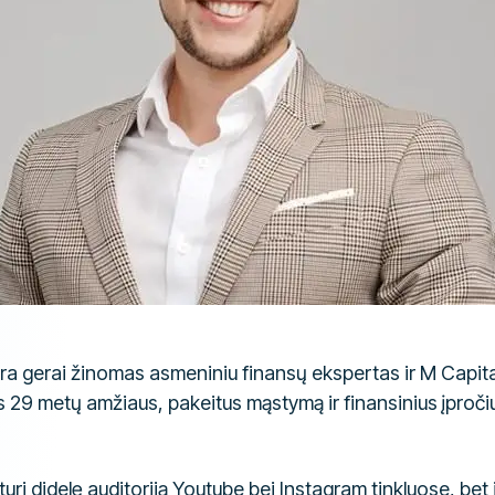
ra gerai žinomas asmeniniu finansų ekspertas ir M Capit
vos 29 metų amžiaus, pakeitus mąstymą ir finansinius įproči
turi didelę auditoriją Youtube bei Instagram tinkluose, bet i