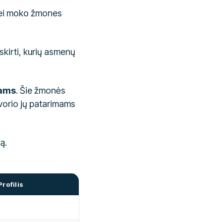
 bei moko žmones
skirti, kurių asmenų
tams
. Šie žmonės
 svorio jų patarimams
ą.
Profilis