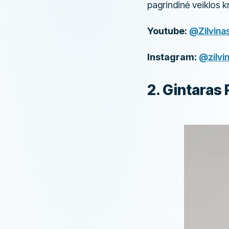
pagrindinė veiklos k
Youtube:
@Zilvina
Instagram:
@zilvi
​2. Gintaras