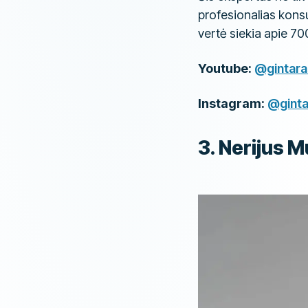
profesionalias konsu
vertė siekia apie 7
Youtube:
@gintara
Instagram:
@ginta
​3. Nerijus 