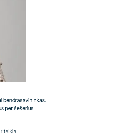
al bendrasavininkas.
us per šešerius
r teikia