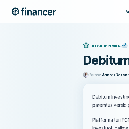
Pa
ATSILIEPIMAS
Debitum
Parašė
Andrei Berce
Debitum Investme
paremtus verslo 
Platforma turi FC
Investuoti galima