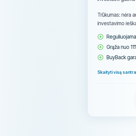
Trūkumas: nėra an
investavimo iešk
Reguliuojama 
Grąža nuo 11
BuyBack gara
Skaityti visą santr