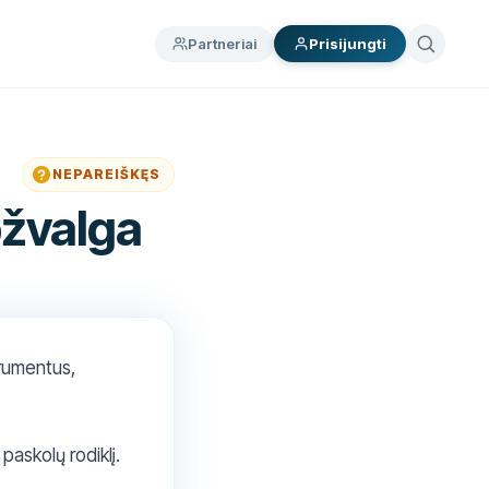
Partneriai
Prisijungti
NEPAREIŠKĘS
pžvalga
trumentus,
paskolų rodiklį.