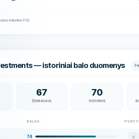
rijos vidurkis
(
72
)
estments — istoriniai balo duomenys
F
67
70
ŽEMIAUSIA
VIDURKIS
B
BALAS
POKYT
74
0