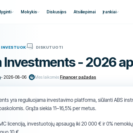
lyginti
Mokykis
Diskusijos
Atsiliepimai
Įrankiai
INVESTUOK
DISKUTUOTI
 Investments - 2026 a
a
-
2026-08-06
Mes laikomės
Financer pažadas
nts yra reguliuojama investavimo platforma, siūlanti ABS ins
paskolomis. Grąža siekia 11–16,5% per metus.
MC licenciją, investuotojų apsaugą iki 20 000 € ir 0% nemokių 
 nuo 10 €.