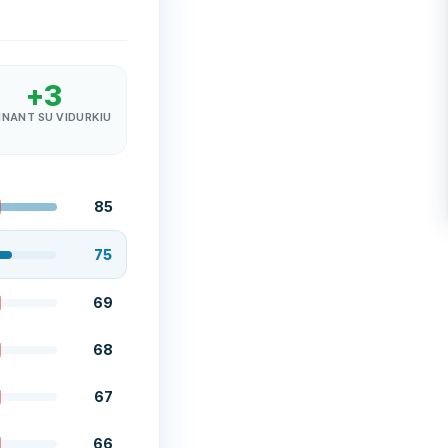
+
3
INANT SU VIDURKIU
85
75
69
68
67
66