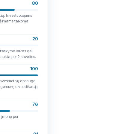
80
ąžą. Investuotojams
kėjimams taikoma
20
tsakymo laikas gali
ukta per 2 savaites.
100
Investuotojų apsauga
 geresnę diversifikaciją
76
ą įmonę per