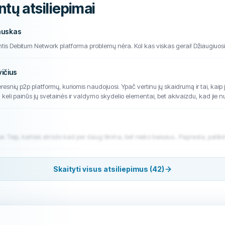
ntų atsiliepimai
auskas
antis Debitum Network platforma problemų nėra. Kol kas viskas gerai! Džiaugiuosi,
ičius
esnių p2p platformų, kuriomis naudojuosi. Ypač vertinu jų skaidrumą ir tai, kaip 
 keli painūs jų svetainės ir valdymo skydelio elementai, bet akivaizdu, kad jie nuo
i. Taip, kartais atrodo kad per daug tikrina, bet nieko baisaus.. Paprasta, patik
Skaityti visus atsiliepimus (42)