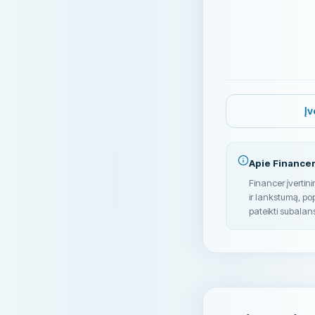
Įv
Apie Financer
Financer įvertin
ir lankstumą, po
pateikti subalan