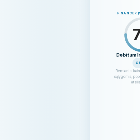
FINANCER 
Debitum 
G
Remiantis kai
sąlygomis, popu
atsil