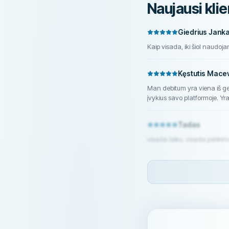
Naujausi klie
Giedrius Jank
Kaip visada, iki šiol naudoj
Kęstutis Macev
Man debitum yra viena iš ger
įvykius savo platformoje. Yra
Tadas
visada laiku, visada patikima