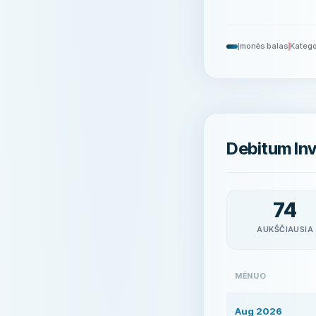
Įmonės balas
Katego
Debitum Inv
74
AUKŠČIAUSIA
MĖNUO
Aug 2026