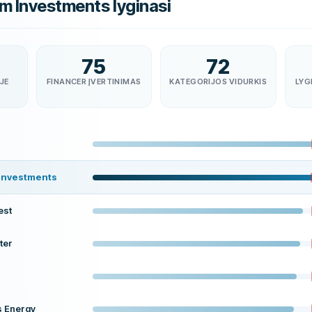
m Investments lyginasi
75
72
JE
FINANCER ĮVERTINIMAS
KATEGORIJOS VIDURKIS
LYG
Investments
est
ter
s Energy