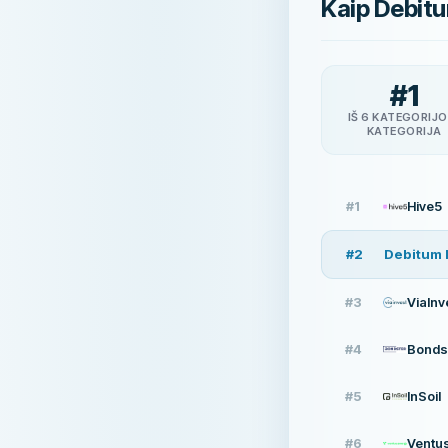
Kaip Debitu
#
1
IŠ 6 KATEGORIJO
KATEGORIJA
#
1
Hive5
#
2
Debitum 
#
3
ViaInv
#
4
Bonds
#
5
InSoil
#
6
Ventu