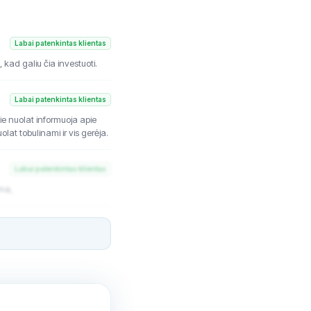
Labai patenkintas klientas
 kad galiu čia investuoti.
Labai patenkintas klientas
jie nuolat informuoja apie
lat tobulinami ir vis gerėja.
Labai patenkintas klientas
ima,