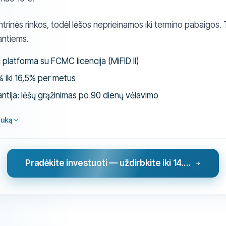
trinės rinkos, todėl lėšos neprieinamos iki termino pabaigos. T
antiems.
platforma su FCMC licencija (MiFID II)
% iki 16,5% per metus
ntija: lėšų grąžinimas po 90 dienų vėlavimo
auką
Pradėkite investuoti — uždirbkite iki 14.83 % metinių palūkanų