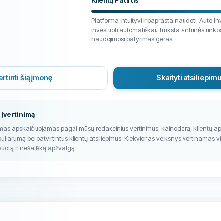
Klientų Patirtis
Platforma intuityvi ir paprasta naudoti. Auto Inv
investuoti automatiškai. Trūksta antrinės rink
naudojimosi patyrimas geras.
ertinti šią įmonę
Skaityti atsiliepim
 įvertinimą
imas apskaičiuojamas pagal mūsų redakcinius vertinimus: kainodarą, klientų a
puliarumą bei patvirtintus klientų atsiliepimus. Kiekvienas veiksnys vertinamas v
suotą ir nešališką apžvalgą.