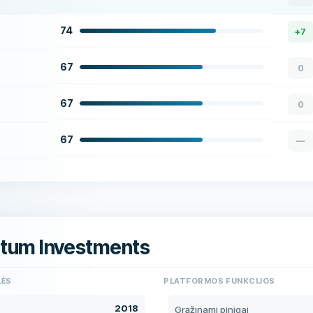
74
+
7
67
0
67
0
67
—
itum Investments
LĖS
PLATFORMOS FUNKCIJOS
2018
Grąžinami pinigai