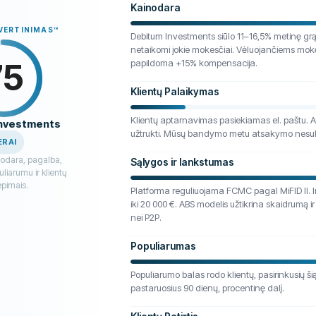
Kainodara
ĮVERTINIMAS
™
Debitum Investments siūlo 11–16,5% metinę gr
netaikomi jokie mokesčiai. Vėluojančiems mo
75
papildoma +15% kompensacija.
Klientų Palaikymas
Klientų aptarnavimas pasiekiamas el. paštu. A
Investments
užtrukti. Mūsų bandymo metu atsakymo nesula
ERAI
nodara, pagalba,
Sąlygos ir lankstumas
liarumu ir klientų
iepimais.
Platforma reguliuojama FCMC pagal MiFID II. 
iki 20 000 €. ABS modelis užtikrina skaidrumą ir
nei P2P.
Populiarumas
Populiarumo balas rodo klientų, pasirinkusių ši
pastaruosius 90 dienų, procentinę dalį.