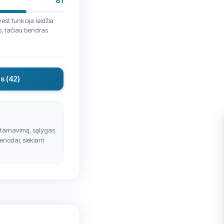
81
est funkcija leidžia
os, tačiau bendras
us
(42)
ptarnavimą, sąlygas
ienodai, siekiant