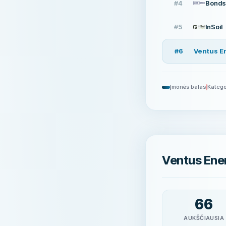
#
4
Bonds
#
5
InSoil
#
6
Ventus E
Įmonės balas
Katego
Ventus Ener
66
AUKŠČIAUSIA