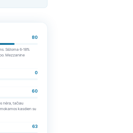
 million for it, roughly five
10 million acquisition. But
tail investors? The loan
bly shouldn’t be allowed to
nancial regulator. It has
 to take repayable funds from
80
ncers in equity. Seven P2P
ecommending Ventus to their
ms. Siūloma 6-18%
nal doctored PDF. Everything
ipo. Mezzanine
0
60
os nėra, tačiau
s mokamos kasdien su
63