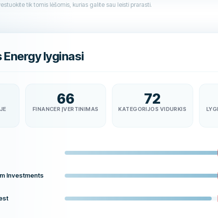
stuokite tik tomis lėšomis, kurias galite sau leisti prarasti.
 Energy lyginasi
66
72
JE
FINANCER ĮVERTINIMAS
KATEGORIJOS VIDURKIS
LYG
um Investments
est