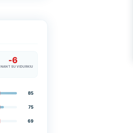
-6
INANT SU VIDURKIU
85
75
69