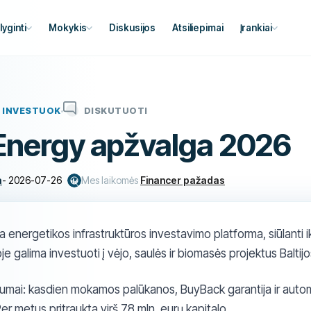
lyginti
Mokykis
Diskusijos
Atsiliepimai
Įrankiai
INVESTUOK
DISKUTUOTI
Energy apžvalga 2026
a
-
2026-07-26
Mes laikomės
Financer pažadas
 energetikos infrastruktūros investavimo platforma, siūlanti 
e galima investuoti į vėjo, saulės ir biomasės projektus Baltijo
alumai: kasdien mokamos palūkanos, BuyBack garantija ir autom
er metus pritraukta virš 78 mln. eurų kapitalo.