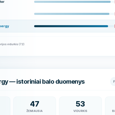
ter
nergy
rijos vidurkis
(
72
)
gy — istoriniai balo duomenys
47
53
ŽEMIAUSIA
VIDURKIS
B