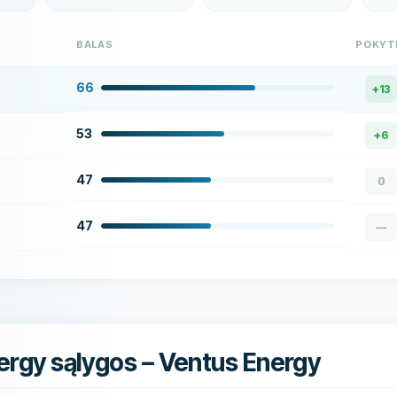
BALAS
POKYT
66
+
13
53
+
6
47
0
47
—
ergy sąlygos – Ventus Energy