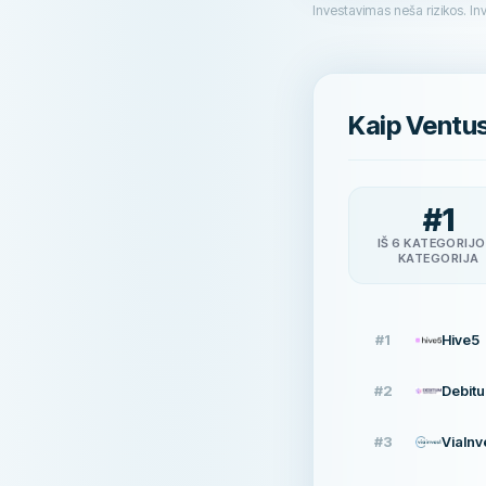
Investavimas neša rizikos. Inve
Kaip Ventus
#
1
IŠ 6 KATEGORIJO
KATEGORIJA
#
1
Hive5
#
2
Debit
#
3
ViaInv