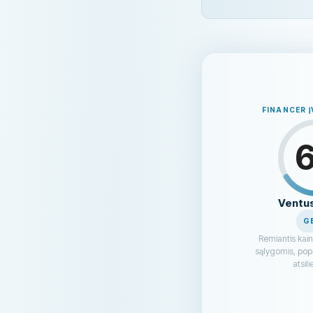
the power plants Ventus is b
times what it’s worth.Inves
the sellers didn’t get cash,
agreement allows it to be u
do this at all. Ventus has n
€4,166 in capital, zero empl
the public. Ventus claims an
bloggers who review platfor
FINANCER 
readers.The full investigati
is sourced and verifiable.
Ventu
G
Remiantis kai
sąlygomis, popu
atsil