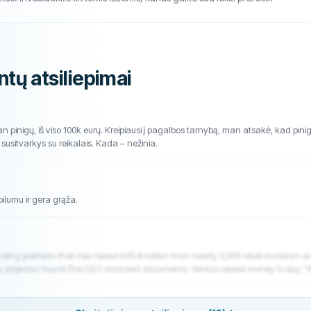
ntų atsiliepimai
pinigų, iš viso 100k eurų. Kreipiausi į pagalbos tarnybą, man atsakė, kad pinig
usitvarkys su reikalais. Kada – nežinia.
ilumu ir gera grąža.
ing platform that has raised €65.8 million from nearly 5,000 retail investors a
 projects.I found:The CEO doctored documents. Ventus raised money to buy “thei
f Crowdestor, a failed lending platform where 69% of loans are in recovery. Th
 over “Crowdestor” before sending it to investors. He forgot to flatten the file. 
ounder is selling his own assets to his own platform. Jānis Timma owns 65% 