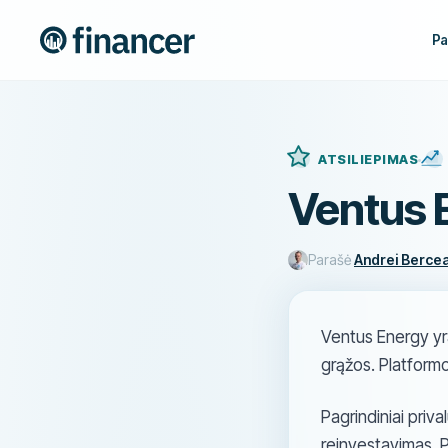
Pa
ATSILIEPIMAS
Ventus 
Parašė
Andrei Berce
Ventus Energy yra
grąžos. Platformoj
Pagrindiniai priv
reinvestavimas. P