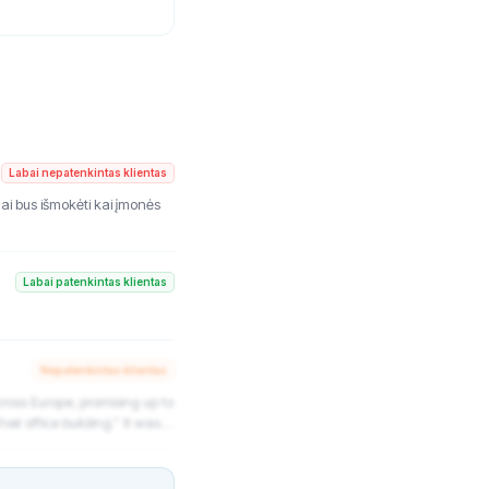
Labai nepatenkintas klientas
ai bus išmokėti kai įmonės
Labai patenkintas klientas
Nepatenkintas klientas
cross Europe, promising up to
r office building.” It was
e CEO edited the valuation
The edit history shows his
of Ventus. He also owned