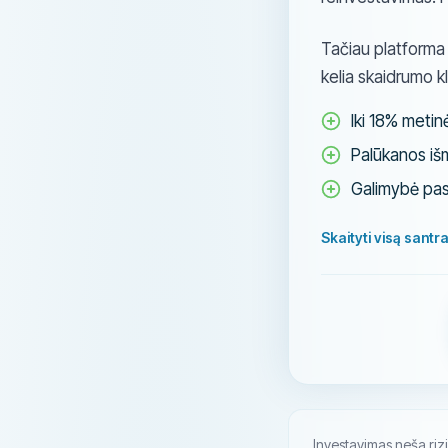
Tačiau platforma n
kelia skaidrumo k
Iki 18% meti
Palūkanos i
Galimybė pasit
Skaityti visą santr
Investavimas neša rizik