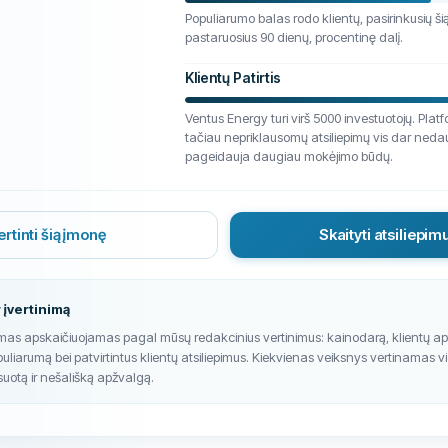
Populiarumo balas rodo klientų, pasirinkusių ši
pastaruosius 90 dienų, procentinę dalį.
Klientų Patirtis
Ventus Energy turi virš 5000 investuotojų. Plat
tačiau nepriklausomų atsiliepimų vis dar nedau
pageidauja daugiau mokėjimo būdų.
ertinti šią įmonę
Skaityti atsiliepim
 įvertinimą
imas apskaičiuojamas pagal mūsų redakcinius vertinimus: kainodarą, klientų a
puliarumą bei patvirtintus klientų atsiliepimus. Kiekvienas veiksnys vertinamas v
suotą ir nešališką apžvalgą.