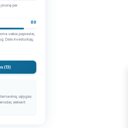
ą įmonę per
89
forma veikia paprastai,
g. Dalis investuotojų
us
(13)
ptarnavimą, sąlygas
ienodai, siekiant