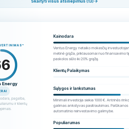
Skaityti visus atsiliepimus (13)
uying with investor money. One plant earned €88,000 last year. Ventus paid €6.36
tor money may not be going where they think. In one deal, Ventus announced a €
 they got an IOU secured by a pledge on the asset. The €3 million raised from re
sed for “fees and costs.” The fee amounts aren’t disclosed.The company proba
o lending license, no crowdfunding authorization, and isn’t registered with any fi
oyees, and is registered as a “web portal.” Estonian law requires authorization
Kainodara
 exemption, while publicly marketing to thousands of investors.They paid influe
ms like Ventus became shareholders. Five of them didn’t disclose this when r
ĮVERTINIMAS
™
Ventus Energy netaiko mokesčių investuotoja
on above includes registry records, audited financial statements, and the origi
metinė grąža, priklausomai nuo finansavimo t
66
paskolos siūlo iki 20% grąžą.
Klientų Palaikymas
s Energy
Sąlygos ir lankstumas
ERAI
nodara, pagalba,
Minimali investicija siekia 1000 €. Antrinės rink
liarumu ir klientų
galimas ankstyvas pasitraukimas. Palūkano
iepimais.
automatinio reinvestavimo galimybe.
Populiarumas