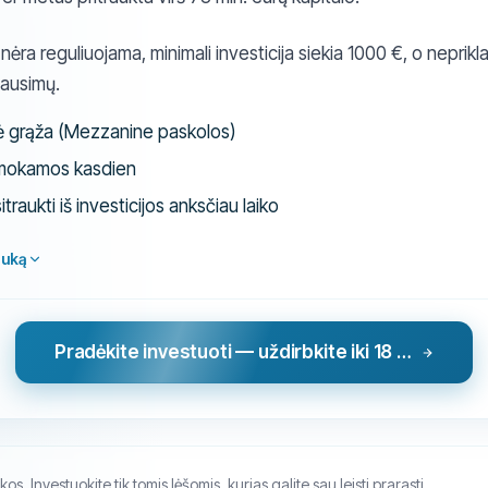
ėra reguliuojama, minimali investicija siekia 1000 €, o neprikla
lausimų.
nė grąža (Mezzanine paskolos)
šmokamos kasdien
raukti iš investicijos anksčiau laiko
auką
Pradėkite investuoti — uždirbkite iki 18 % metinių palūkanų
os. Investuokite tik tomis lėšomis, kurias galite sau leisti prarasti.