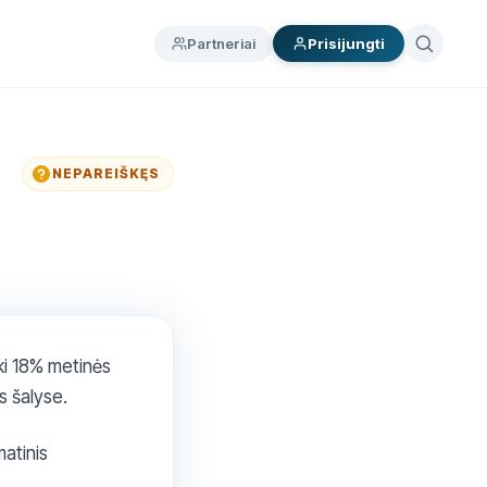
Partneriai
Prisijungti
NEPAREIŠKĘS
iki 18% metinės
s šalyse.
atinis