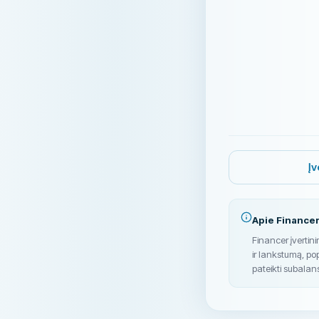
Įv
Apie Financer
Financer įvertin
ir lankstumą, po
pateikti subalan