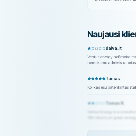
Naujausi klie
daiva_lt
Ventus energy neišmoka man 
nemokumo administratorius s
Tomas
Kol kas esu patenkintas stab
Tomas R.
Ventus Energy is a crowdfund
18% returns on green energy
actually the headquarters o
PDF to paste “Ventus Energy”
name on every change.The f