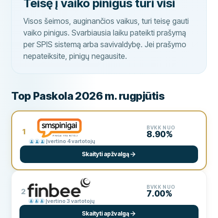
Teisę į vaiko pinigus turi visi
Visos šeimos, auginančios vaikus, turi teisę gauti
vaiko pinigus. Svarbiausia laiku pateikti prašymą
per SPIS sistemą arba savivaldybę. Jei prašymo
nepateiksite, pinigų negausite.
Top Paskola 2026 m. rugpjūtis
BVKK NUO
1
8.90%
Įvertino 4 vartotojų
Skaityti apžvalgą
BVKK NUO
2
7.00%
Įvertino 3 vartotojų
Skaityti apžvalgą