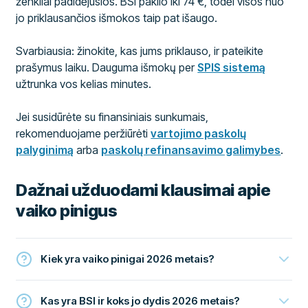
ženkliai padidėjusios. BSI pakilo iki 74 €, todėl visos nuo
jo priklausančios išmokos taip pat išaugo.
Svarbiausia: žinokite, kas jums priklauso, ir pateikite
prašymus laiku. Dauguma išmokų per
SPIS sistemą
užtrunka vos kelias minutes.
Jei susidūrėte su finansiniais sunkumais,
rekomenduojame peržiūrėti
vartojimo paskolų
palyginimą
arba
paskolų refinansavimo galimybes
.
Dažnai užduodami klausimai apie
vaiko pinigus
Kiek yra vaiko pinigai 2026 metais?
Kas yra BSI ir koks jo dydis 2026 metais?