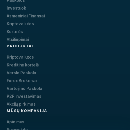
Paskolos
Investuok
Asmeniniai Finansai
Kriptovaliutos
Kortelės
Atsiliepimai
PRODUKTAI
Kriptovaliutos
Kreditinė kortelė
Verslo Paskola
Forex Brokeriai
Vartojimo Paskola
P2P investavimas
Akcijų pirkimas
MŪSŲ KOMPANIJA
Apie mus
Susisiekite