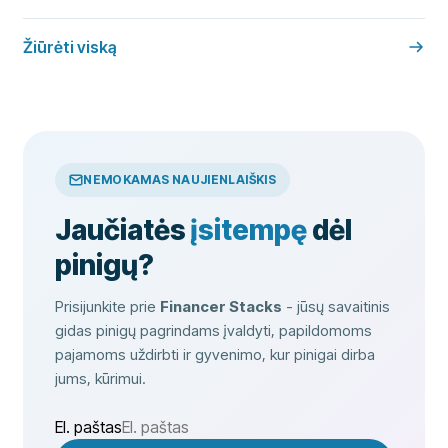
Žiūrėti viską
NEMOKAMAS NAUJIENLAIŠKIS
Jaučiatės
įsitempę
dėl
pinigų?
Prisijunkite prie
Financer Stacks
- jūsų savaitinis
gidas pinigų pagrindams įvaldyti, papildomoms
pajamoms uždirbti ir gyvenimo, kur pinigai dirba
jums, kūrimui.
El. paštas