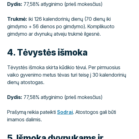
Dydis:
77,58% atlyginimo (prieš mokesčius)
Trukmė:
iki 126 kalendorinių dienų (70 dienų iki
gimdymo + 56 dienos po gimdymo). Komplikuoto
gimdymo ar dvynukų atveju trukmė ilgesnė.
4. Tėvystės išmoka
Tėvystės išmoka skirta kūdikio tėvui. Per pirmuosius
vaiko gyvenimo metus tėvas turi teisę į 30 kalendorinių
dienų atostogas.
Dydis:
77,58% atlyginimo (prieš mokesčius)
Prašymą reikia pateikti
Sodrai
. Atostogos gali būti
imamos dalimis.
5. Išmoka dvynukams ir