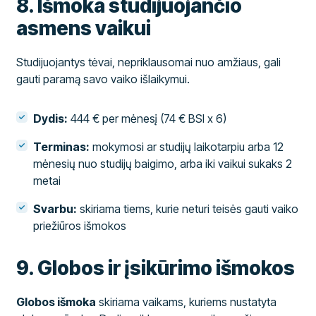
8. Išmoka studijuojančio
asmens vaikui
Studijuojantys tėvai, nepriklausomai nuo amžiaus, gali
gauti paramą savo vaiko išlaikymui.
Dydis:
444 € per mėnesį (74 € BSI x 6)
Terminas:
mokymosi ar studijų laikotarpiu arba 12
mėnesių nuo studijų baigimo, arba iki vaikui sukaks 2
metai
Svarbu:
skiriama tiems, kurie neturi teisės gauti vaiko
priežiūros išmokos
9. Globos ir įsikūrimo išmokos
Globos išmoka
skiriama vaikams, kuriems nustatyta