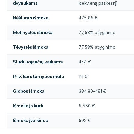
dvynukams
kiekvieną paskesnį)
Nėštumo išmoka
475,85 €
Motinystės išmoka
77,58% atlyginimo
Tėvystės išmoka
77,58% atlyginimo
Studijuojančių vaikams
444 €
Priv. karo tarnybos metu
111 €
Globos išmoka
384,80-481 €
Išmoka įsikurti
5 550 €
Išmoka įvaikinus
592 €