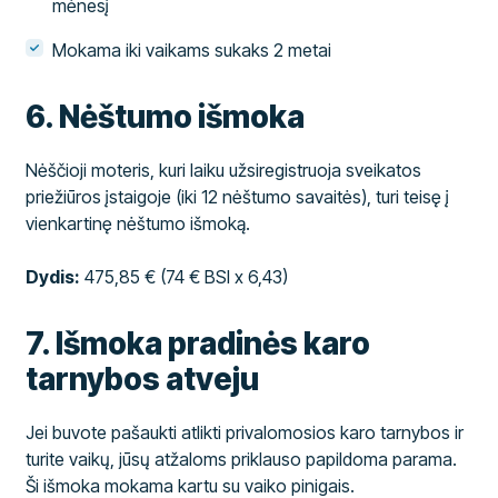
mėnesį
Mokama iki vaikams sukaks 2 metai
6. Nėštumo išmoka
Nėščioji moteris, kuri laiku užsiregistruoja sveikatos
priežiūros įstaigoje (iki 12 nėštumo savaitės), turi teisę į
vienkartinę nėštumo išmoką.
Dydis:
475,85 € (74 € BSI x 6,43)
7. Išmoka pradinės karo
tarnybos atveju
Jei buvote pašaukti atlikti privalomosios karo tarnybos ir
turite vaikų, jūsų atžaloms priklauso papildoma parama.
Ši išmoka mokama kartu su vaiko pinigais.