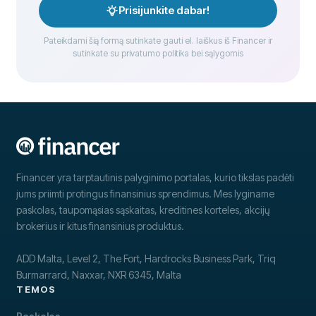
Prisijunkite dabar!
Pateikdami šią formą sutinkate gauti el. laiškus iš Financer ir
sutinkate su privatumo politika bei sąlygomis
Financer yra tarptautinis palyginimo portalas, kurio tikslas padėti
jums priimti protingus finansinius sprendimus. Mes lyginame
paskolas, taupomąsias sąskaitas, kreditines korteles, akcijų
brokerius ir kitus finansinius produktus.
ADD Malta, Level 2, The Fort, Hardrocks Business Park, Triq
Burmarrard, Naxxar, NXR 6345, Malta
TEMOS