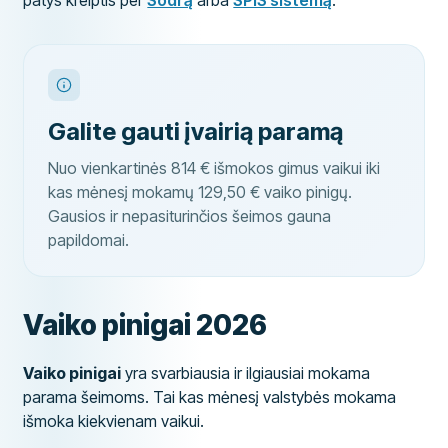
patys kreiptis per
Sodrą
arba
SPIS sistemą
.
Galite gauti įvairią paramą
Nuo vienkartinės 814 € išmokos gimus vaikui iki
kas mėnesį mokamų 129,50 € vaiko pinigų.
Gausios ir nepasiturinčios šeimos gauna
papildomai.
Vaiko pinigai 2026
Vaiko pinigai
yra svarbiausia ir ilgiausiai mokama
parama šeimoms. Tai kas mėnesį valstybės mokama
išmoka kiekvienam vaikui.