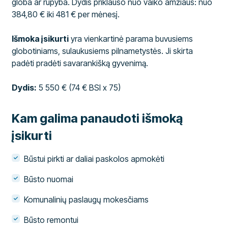
globa ar rūpyba. Dydis priklauso nuo vaiko amžiaus: nuo
384,80 € iki 481 € per mėnesį.
Išmoka įsikurti
yra vienkartinė parama buvusiems
globotiniams, sulaukusiems pilnametystės. Ji skirta
padėti pradėti savarankišką gyvenimą.
Dydis:
5 550 € (74 € BSI x 75)
Kam galima panaudoti išmoką
įsikurti
Būstui pirkti ar daliai paskolos apmokėti
Būsto nuomai
Komunalinių paslaugų mokesčiams
Būsto remontui