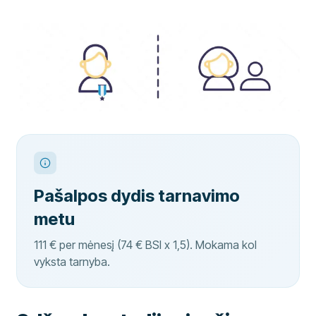
Pašalpos dydis tarnavimo
metu
111 € per mėnesį (74 € BSI x 1,5). Mokama kol
vyksta tarnyba.