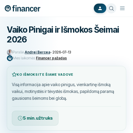
Vaiko Pinigai ir Išmokos Šeimai
2026
Parašė
Andrei Bercea
-
2026-07-13
Mes laikomės
Financer pažadas
KO IŠMOKSITE ŠIAME VADOVE
Visą informacija apie vaiko pinigus, vienkartinę išmoką
vaikui, motinystės ir tėvystės išmokas, papildomą paramą
gausiosms šeimoms bei globą.
5 min. užtruks