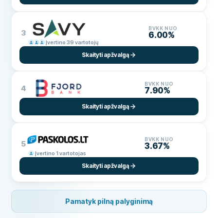
BVKK NUO
3
6.00%
Įvertino 39 vartotojų
Skaityti apžvalgą
BVKK NUO
4
7.90%
Skaityti apžvalgą
BVKK NUO
5
3.67%
Įvertino 1 vartotojas
Skaityti apžvalgą
Pamatyk pilną palyginimą