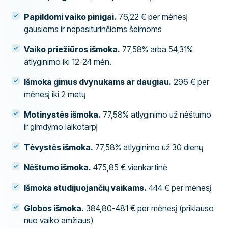
Papildomi vaiko pinigai.
76,22 € per mėnesį
gausioms ir nepasiturinčioms šeimoms
Vaiko priežiūros išmoka.
77,58% arba 54,31%
atlyginimo iki 12-24 mėn.
Išmoka gimus dvynukams ar daugiau.
296 € per
mėnesį iki 2 metų
Motinystės išmoka.
77,58% atlyginimo už nėštumo
ir gimdymo laikotarpį
Tėvystės išmoka.
77,58% atlyginimo už 30 dienų
Nėštumo išmoka.
475,85 € vienkartinė
Išmoka studijuojančių vaikams.
444 € per mėnesį
Globos išmoka.
384,80-481 € per mėnesį (priklauso
nuo vaiko amžiaus)