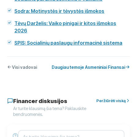
Sodra: Motinystės ir tėvystės išmokos
Tėvų Darželis: Vaiko pinigai ir kitos išmokos
2026
SPIS: Socialinių paslaugų informacinė sistema
Visi vadovai
Daugiau temoje Asmeniniai Finansai
Financer diskusijos
Peržiūrėti viską
Ar turite klausimą šia tema? Paklauskite
bendruomenės.