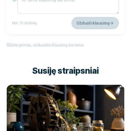
Užduoti klausimą
Min. 10 simbolių
Būkite pirmas, užduokite klausimą šia tema.
Susiję straipsniai