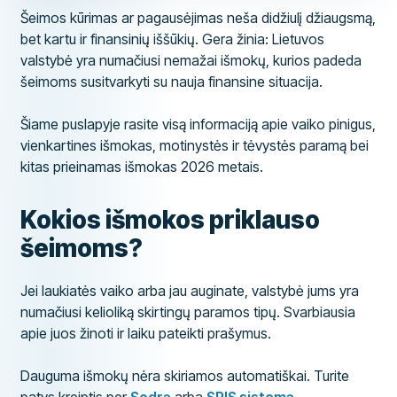
Šeimos kūrimas ar pagausėjimas neša didžiulį džiaugsmą,
bet kartu ir finansinių iššūkių. Gera žinia: Lietuvos
valstybė yra numačiusi nemažai išmokų, kurios padeda
šeimoms susitvarkyti su nauja finansine situacija.
Šiame puslapyje rasite visą informaciją apie vaiko pinigus,
vienkartines išmokas, motinystės ir tėvystės paramą bei
kitas prieinamas išmokas 2026 metais.
Kokios išmokos priklauso
šeimoms?
Jei laukiatės vaiko arba jau auginate, valstybė jums yra
numačiusi kelioliką skirtingų paramos tipų. Svarbiausia
apie juos žinoti ir laiku pateikti prašymus.
Dauguma išmokų nėra skiriamos automatiškai. Turite