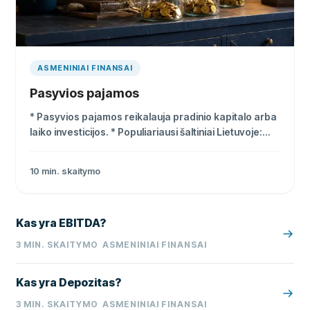
ASMENINIAI FINANSAI
Pasyvios pajamos
* Pasyvios pajamos reikalauja pradinio kapitalo arba
laiko investicijos. * Populiariausi šaltiniai Lietuvoje:
dividendai, P2P platformos, sutelktinis finansavimas,
NT nuoma. * Palūkanų pajamos apmokestinamos 15
10
min. skaitymo
%, pirmieji 500 € per metus neapmokestinami.
Kas yra EBITDA?
3
MIN. SKAITYMO
ASMENINIAI FINANSAI
Kas yra Depozitas?
3
MIN. SKAITYMO
ASMENINIAI FINANSAI