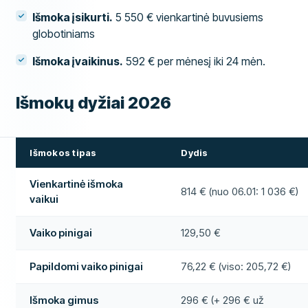
Išmoka įsikurti.
5 550 € vienkartinė buvusiems
globotiniams
Išmoka įvaikinus.
592 € per mėnesį iki 24 mėn.
Išmokų dyžiai 2026
Išmokos tipas
Dydis
Vienkartinė išmoka
814 € (nuo 06.01: 1 036 €)
vaikui
Vaiko pinigai
129,50 €
Papildomi vaiko pinigai
76,22 € (viso: 205,72 €)
Išmoka gimus
296 € (+ 296 € už