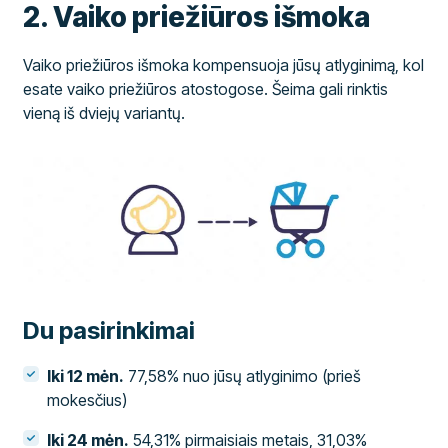
2. Vaiko priežiūros išmoka
Vaiko priežiūros išmoka kompensuoja jūsų atlyginimą, kol
esate vaiko priežiūros atostogose. Šeima gali rinktis
vieną iš dviejų variantų.
Du pasirinkimai
Iki 12 mėn.
77,58% nuo jūsų atlyginimo (prieš
mokesčius)
Iki 24 mėn.
54,31% pirmaisiais metais, 31,03%