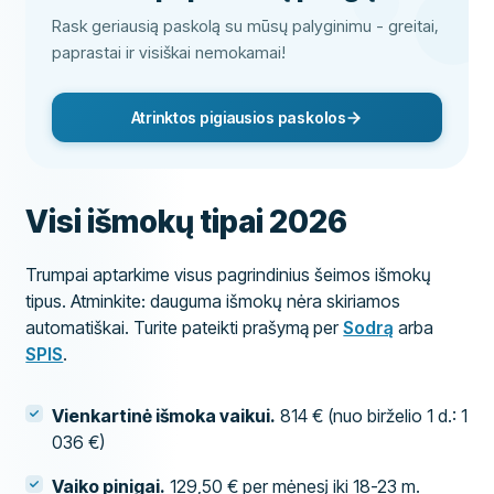
Rask geriausią paskolą su mūsų palyginimu - greitai,
paprastai ir visiškai nemokamai!
Atrinktos pigiausios paskolos
Visi išmokų tipai 2026
Trumpai aptarkime visus pagrindinius šeimos išmokų
tipus. Atminkite: dauguma išmokų nėra skiriamos
automatiškai. Turite pateikti prašymą per
Sodrą
arba
SPIS
.
Vienkartinė išmoka vaikui.
814 € (nuo birželio 1 d.: 1
036 €)
Vaiko pinigai.
129,50 € per mėnesį iki 18-23 m.