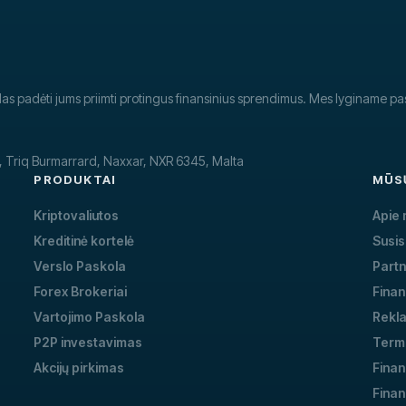
slas padėti jums priimti protingus finansinius sprendimus. Mes lyginame pa
k, Triq Burmarrard, Naxxar, NXR 6345, Malta
PRODUKTAI
MŪS
Kriptovaliutos
Apie
Kreditinė kortelė
Susis
Verslo Paskola
Partn
Forex Brokeriai
Fina
Vartojimo Paskola
Rekla
P2P investavimas
Termi
Akcijų pirkimas
Finan
Finan