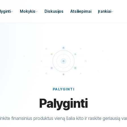
lyginti
Mokykis
Diskusijos
Atsiliepimai
Įrankiai
PALYGINTI
Palyginti
nkite finansinius produktus vieną šalia kito ir raskite geriausią va