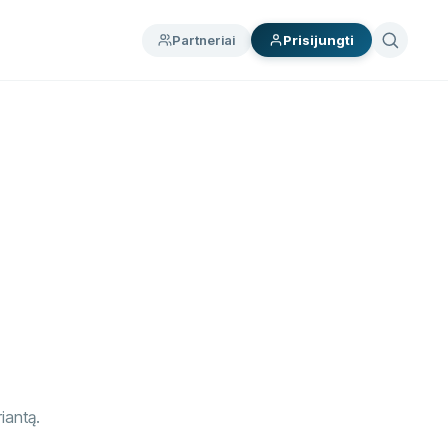
Partneriai
Prisijungti
riantą.