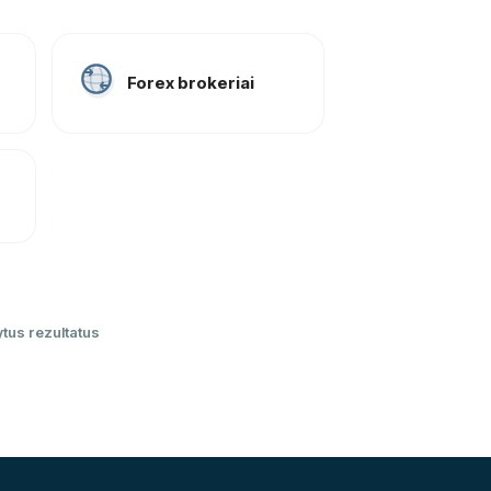
Forex brokeriai
ytus rezultatus