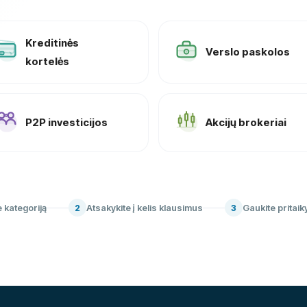
Kreditinės
Verslo paskolos
kortelės
P2P investicijos
Akcijų brokeriai
e kategoriją
Atsakykite į kelis klausimus
Gaukite pritaik
2
3