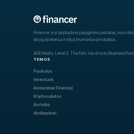
Financer yra tarptautinis palyginimo portalas, kurio tik
akcijų brokerius ir kitus finansinius produktus.
ADD Malta, Level 2, The Fort, Hardrocks Business Par
TEMOS
Paskolos
Investuok
Asmeniniai Finansai
Kriptovaliutos
Kortelės
Atsiliepimai