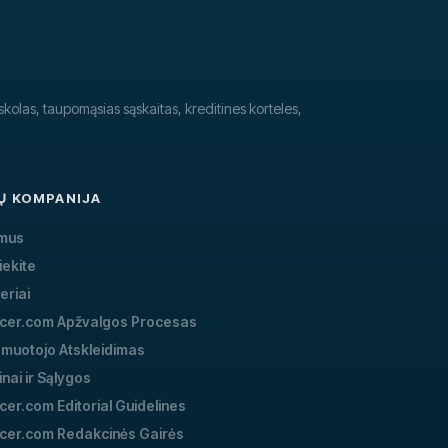
skolas, taupomąsias sąskaitas, kreditines korteles,
Ų KOMPANIJA
 mus
iekite
eriai
ncer.com Apžvalgos Procesas
muotojo Atskleidimas
nai ir Sąlygos
cer.com Editorial Guidelines
cer.com Redakcinės Gairės