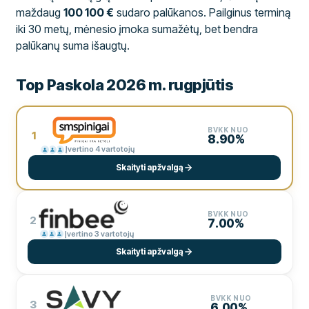
maždaug
100 100 €
sudaro palūkanos. Pailginus terminą
iki 30 metų, mėnesio įmoka sumažėtų, bet bendra
palūkanų suma išaugtų.
Top Paskola 2026 m. rugpjūtis
BVKK NUO
1
8.90%
Įvertino 4 vartotojų
Skaityti apžvalgą
BVKK NUO
2
7.00%
Įvertino 3 vartotojų
Skaityti apžvalgą
BVKK NUO
3
6.00%