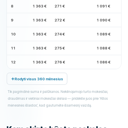
8
1 363 €
271 €
1 091 €
9
1 363 €
272 €
1 090 €
10
1 363 €
274 €
1 089 €
11
1 363 €
275 €
1 088 €
12
1 363 €
276 €
1 086 €
Rodyti visus 360 mėnesius
Tik pagrindinė suma ir palūkanos. Nekilnojamojo turto mokesčiai,
draudimas ir vietiniai mokesčiai skiriasi — pridėkite juos prie 'Kitos
mėnesinės išlaidos', kad gautumėte išsamesnį vaizdą.