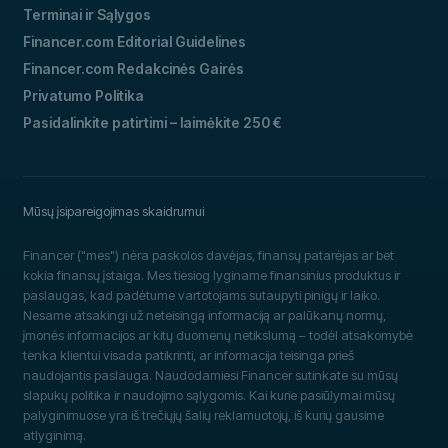
Terminai ir Sąlygos
Financer.com Editorial Guidelines
Financer.com Redakcinės Gairės
Privatumo Politika
Pasidalinkite patirtimi – laimėkite 250 €
Mūsų įsipareigojimas skaidrumui
Financer ("mes") nėra paskolos davėjas, finansų patarėjas ar bet
kokia finansų įstaiga. Mes tiesiog lyginame finansinius produktus ir
paslaugas, kad padėtume vartotojams sutaupyti pinigų ir laiko.
Nesame atsakingi už neteisingą informaciją ar palūkanų normų,
įmonės informacijos ar kitų duomenų netikslumą – todėl atsakomybė
tenka klientui visada patikrinti, ar informacija teisinga prieš
naudojantis paslauga. Naudodamiesi Financer sutinkate su mūsų
slapukų politika ir naudojimo sąlygomis. Kai kurie pasiūlymai mūsų
palyginimuose yra iš trečiųjų šalių reklamuotojų, iš kurių gausime
atlyginimą.