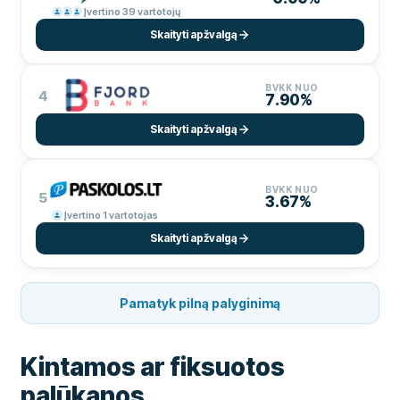
Įvertino 39 vartotojų
Skaityti apžvalgą
BVKK NUO
4
7.90%
Skaityti apžvalgą
BVKK NUO
5
3.67%
Įvertino 1 vartotojas
Skaityti apžvalgą
Pamatyk pilną palyginimą
Kintamos ar fiksuotos
palūkanos