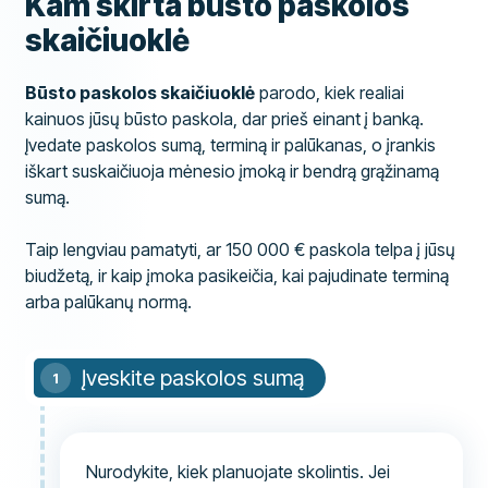
Kam skirta būsto paskolos
skaičiuoklė
Būsto paskolos skaičiuoklė
parodo, kiek realiai
kainuos jūsų būsto paskola, dar prieš einant į banką.
Įvedate paskolos sumą, terminą ir palūkanas, o įrankis
iškart suskaičiuoja mėnesio įmoką ir bendrą grąžinamą
sumą.
Taip lengviau pamatyti, ar 150 000 € paskola telpa į jūsų
biudžetą, ir kaip įmoka pasikeičia, kai pajudinate terminą
arba palūkanų normą.
Įveskite paskolos sumą
Nurodykite, kiek planuojate skolintis. Jei