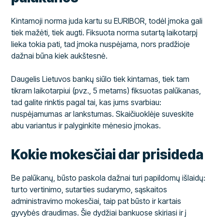
Kintamoji norma juda kartu su EURIBOR, todėl įmoka gali
tiek mažėti, tiek augti. Fiksuota norma sutartą laikotarpį
lieka tokia pati, tad įmoka nuspėjama, nors pradžioje
dažnai būna kiek aukštesnė.
Daugelis Lietuvos bankų siūlo tiek kintamas, tiek tam
tikram laikotarpiui (pvz., 5 metams) fiksuotas palūkanas,
tad galite rinktis pagal tai, kas jums svarbiau:
nuspėjamumas ar lankstumas. Skaičiuoklėje suveskite
abu variantus ir palyginkite mėnesio įmokas.
Kokie mokesčiai dar prisideda
Be palūkanų, būsto paskola dažnai turi papildomų išlaidų:
turto vertinimo, sutarties sudarymo, sąskaitos
administravimo mokesčiai, taip pat būsto ir kartais
gyvybės draudimas. Šie dydžiai bankuose skiriasi ir į