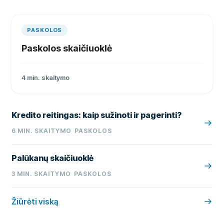
PASKOLOS
Paskolos skaičiuoklė
4
min. skaitymo
Kredito reitingas: kaip sužinoti ir pagerinti?
6
MIN. SKAITYMO
PASKOLOS
Palūkanų skaičiuoklė
3
MIN. SKAITYMO
PASKOLOS
Žiūrėti viską