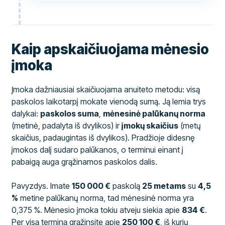
Kaip apskaičiuojama mėnesio
įmoka
Įmoka dažniausiai skaičiuojama anuiteto metodu: visą
paskolos laikotarpį mokate vienodą sumą. Ją lemia trys
dalykai:
paskolos suma
,
mėnesinė palūkanų norma
(metinė, padalyta iš dvylikos) ir
įmokų skaičius
(metų
skaičius, padaugintas iš dvylikos). Pradžioje didesnę
įmokos dalį sudaro palūkanos, o terminui einant į
pabaigą auga grąžinamos paskolos dalis.
Pavyzdys. Imate
150 000 €
paskolą
25 metams
su
4,5
%
metine palūkanų norma, tad mėnesinė norma yra
0,375 %. Mėnesio įmoka tokiu atveju siekia apie
834 €
.
Per visą terminą grąžinsite apie
250 100 €
, iš kurių