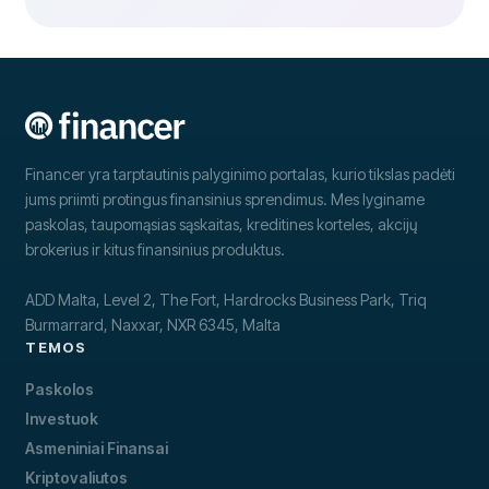
Financer yra tarptautinis palyginimo portalas, kurio tikslas padėti
jums priimti protingus finansinius sprendimus. Mes lyginame
paskolas, taupomąsias sąskaitas, kreditines korteles, akcijų
brokerius ir kitus finansinius produktus.
ADD Malta, Level 2, The Fort, Hardrocks Business Park, Triq
Burmarrard, Naxxar, NXR 6345, Malta
TEMOS
Paskolos
Investuok
Asmeniniai Finansai
Kriptovaliutos