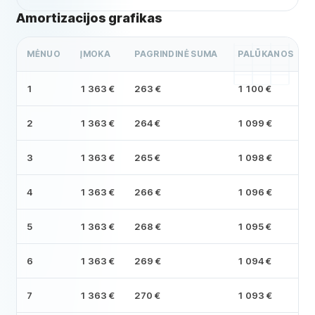
Amortizacijos grafikas
MĖNUO
ĮMOKA
PAGRINDINĖ SUMA
PALŪKANOS
1
1 363 €
263 €
1 100 €
2
1 363 €
264 €
1 099 €
3
1 363 €
265 €
1 098 €
4
1 363 €
266 €
1 096 €
5
1 363 €
268 €
1 095 €
6
1 363 €
269 €
1 094 €
7
1 363 €
270 €
1 093 €