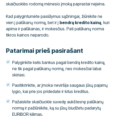
skaičiuoklės rodomą mėnesio įmoką paprastai neįeina.
Kad palygintumėte pasiūlymus sąžiningai, žiūrėkite ne
vien į palūkanų normą, bet ir į
bendrą kredito kainą
, kuri
apima ir palūkanas, ir mokesčius. Pati palūkanų norma
tikros kainos neparodo.
Patarimai prieš pasirašant
Palyginkite kelis bankus pagal bendrą kredito kainą,
ne tik pagal palūkanų normą, nes mokesčiai labai
skiriasi.
Pasitikrinkite, ar įmoka neviršija saugaus jūsų pajamų
lygio, kai prie jos pridedate ir kitus kreditus.
Pažaiskite skaičiuokle suvedę aukštesnę palūkanų
normą ir pažiūrėkite, ką su jūsų biudžetu padarytų
EURIBOR kilimas.