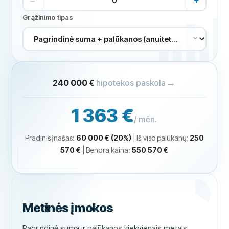
−
+
Grąžinimo tipas
→
240 000 €
hipotekos paskola
1 363 €
/ mėn.
Pradinis įnašas
:
60 000 €
(
20
%)
|
Iš viso palūkanų
:
250
570 €
|
Bendra kaina
:
550 570 €
Metinės įmokos
Pagrindinė suma ir palūkanos kiekvienais metais