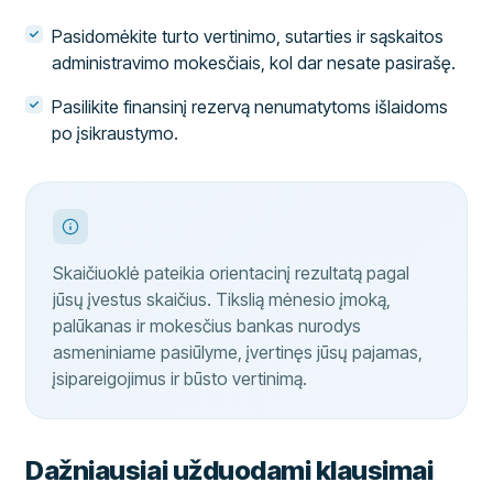
Pasidomėkite turto vertinimo, sutarties ir sąskaitos
administravimo mokesčiais, kol dar nesate pasirašę.
Pasilikite finansinį rezervą nenumatytoms išlaidoms
po įsikraustymo.
Skaičiuoklė pateikia orientacinį rezultatą pagal
jūsų įvestus skaičius. Tikslią mėnesio įmoką,
palūkanas ir mokesčius bankas nurodys
asmeniniame pasiūlyme, įvertinęs jūsų pajamas,
įsipareigojimus ir būsto vertinimą.
Dažniausiai užduodami klausimai