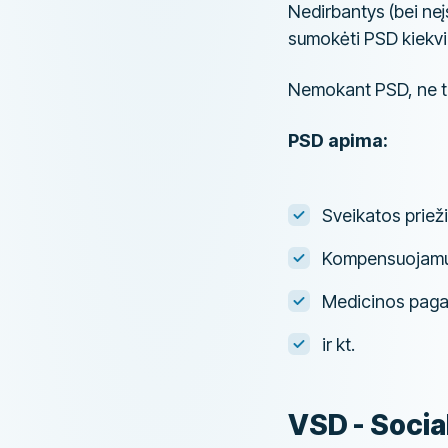
Nedirbantys (bei ne
sumokėti PSD kiekvi
Nemokant PSD, ne ti
PSD apima:
Sveikatos priež
Kompensuojamuo
Medicinos paga
ir kt.
VSD - Socia