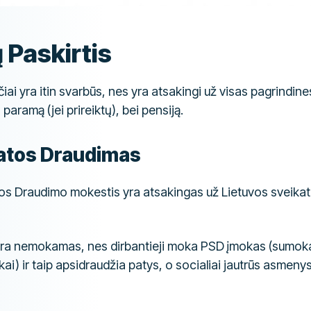
 Paskirtis
i yra itin svarbūs, nes yra atsakingi už visas pagrindin
 paramą (jei prireiktų), bei pensiją.
atos Draudimas
os Draudimo mokestis yra atsakingas už Lietuvos sveika
yra nemokamas, nes dirbantieji moka PSD įmokas (sumok
) ir taip apsidraudžia patys, o socialiai jautrūs asmenys