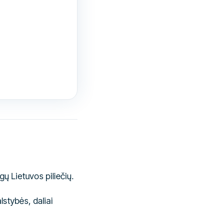
ų Lietuvos piliečių.
stybės, daliai