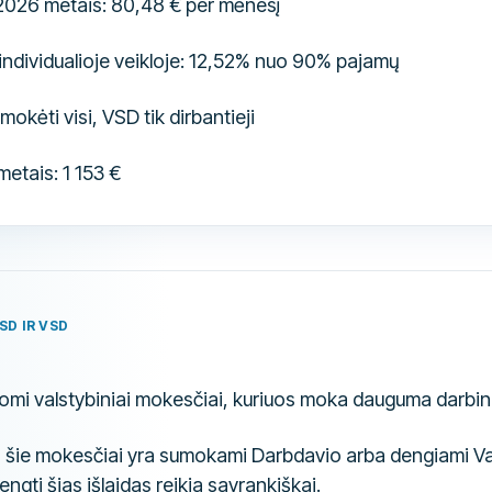
026 metais: 80,48 € per mėnesį
individualioje veikloje: 12,52% nuo 90% pajamų
mokėti visi, VSD tik dirbantieji
tais: 1 153 €
SD IR VSD
omi valstybiniai mokesčiai, kuriuos moka dauguma darbing
ų šie mokesčiai yra sumokami Darbdavio arba dengiami Val
engti šias išlaidas reikia savrankiškai.