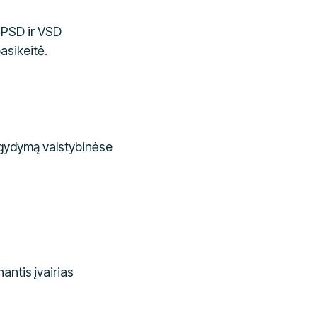
s PSD ir VSD
asikeitė.
 gydymą valstybinėse
antis įvairias