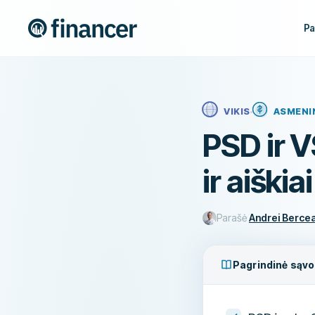
Pa
VIKIS
ASMENIN
PSD ir 
ir aiškiai
Parašė
Andrei Berce
Pagrindinė sąv