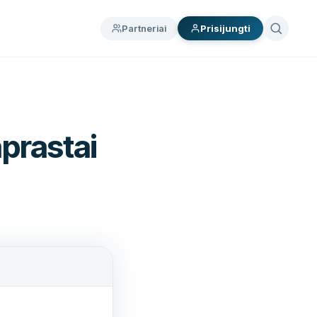
Partneriai
Prisijungti
prastai