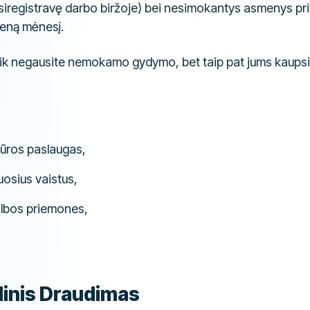
įsiregistravę darbo biržoje) bei nesimokantys asmenys pr
eną mėnesį.
k negausite nemokamo gydymo, bet taip pat jums kaupsi
iūros paslaugas,
sius vaistus,
lbos priemones,
linis Draudimas