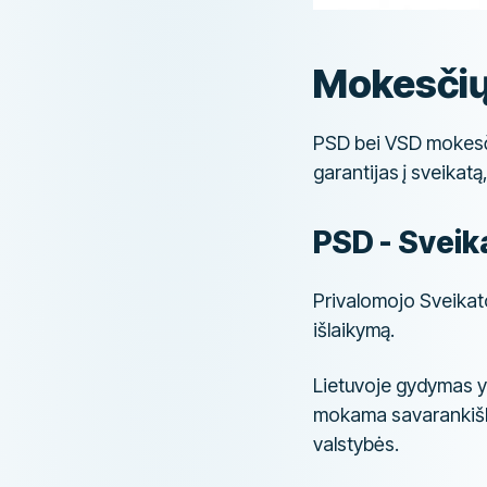
Mokesčių
PSD bei VSD mokesčia
garantijas į sveikatą,
PSD - Sveik
Privalomojo Sveikat
išlaikymą.
Lietuvoje gydymas 
mokama savarankiškai
valstybės.