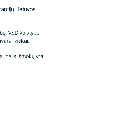
rantijų Lietuvos
bą, VSD valstybei
varankiškai.
, dalis išmokų yra