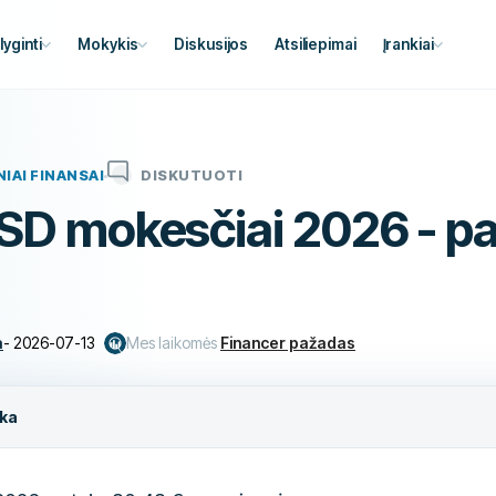
lyginti
Mokykis
Diskusijos
Atsiliepimai
Įrankiai
IAI FINANSAI
DISKUTUOTI
VSD mokesčiai 2026 - pa
a
-
2026-07-13
Mes laikomės
Financer pažadas
oka