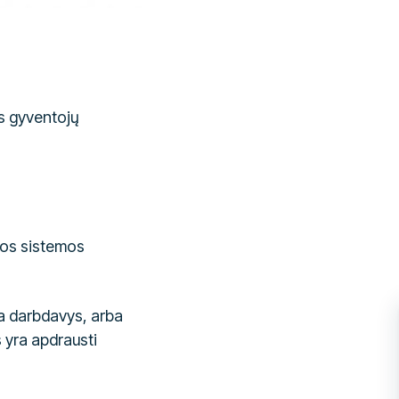
es gyventojų
tos sistemos
a darbdavys, arba
 yra apdrausti