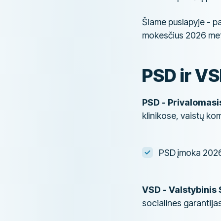
Šiame puslapyje - pa
mokesčius 2026 meta
PSD ir VS
PSD - Privalomas
klinikose, vaistų ko
PSD įmoka 2026
VSD - Valstybinis
socialines garantijas