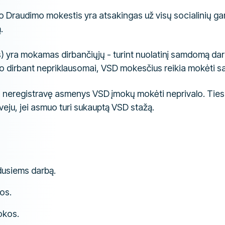
io Draudimo mokestis yra atsakingas už visų socialinių ga
.
 yra mokamas dirbančiųjų - turint nuolatinį samdomą dar
 dirbant nepriklausomai, VSD mokesčius reikia mokėti sa
s neregistravę asmenys VSD įmokų mokėti neprivalo. Tiesa
tveju, jei asmuo turi sukauptą VSD stažą.
dusiems darbą.
os.
okos.