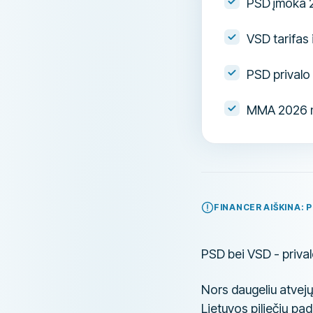
PSD įmoka 2
VSD tarifas 
PSD privalo 
MMA 2026 me
FINANCER AIŠKINA: P
PSD bei VSD - prival
Nors daugeliu atvej
Lietuvos piliečių pad