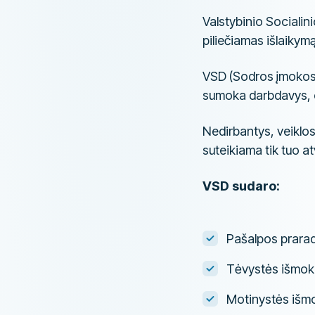
Valstybinio Socialin
piliečiamas išlaikymą
VSD (Sodros įmokos)
sumoka darbdavys, o
Nedirbantys, veiklo
suteikiama tik tuo a
VSD sudaro:
Pašalpos prara
Tėvystės išmok
Motinystės išm