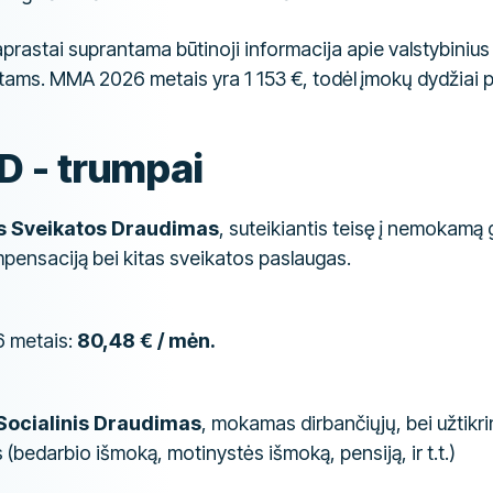
prastai suprantama būtinoji informacija apie valstybiniu
ms. MMA 2026 metais yra 1 153 €, todėl įmokų dydžiai p
D - trumpai
is Sveikatos Draudimas
, suteikiantis teisę į nemokamą
mpensaciją bei kitas sveikatos paslaugas.
 metais:
80,48 € / mėn.
 Socialinis Draudimas
, mokamas dirbančiųjų, bei užtikrin
 (bedarbio išmoką, motinystės išmoką, pensiją, ir t.t.)