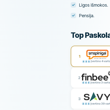
Ligos išmokos.
Pensija.
Top Paskola
1
Įvertino 4 vart
2
Įvertino 3 vart
3
Įvertino 39 var