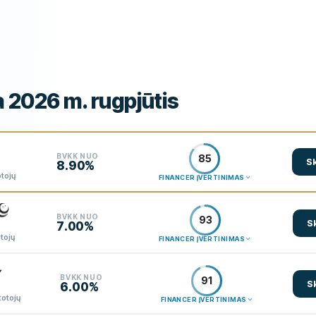
 2026 m. rugpjūtis
BVKK NUO
85
Sk
8.90%
otojų
FINANCER ĮVERTINIMAS
BVKK NUO
93
S
7.00%
otojų
FINANCER ĮVERTINIMAS
BVKK NUO
91
S
6.00%
totojų
FINANCER ĮVERTINIMAS