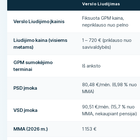
Verslo Liudijimas
Fiksuota GPM kaina,
Verslo Liudijimo įkainis
nepriklauso nuo pelno
Liudijimo kaina (visiems
1 – 720 € (priklauso nuo
metams)
savivaldybės)
GPM sumokėjimo
Iš anksto
terminai
80,48 €/mėn. (6,98 % nuo
PSD įmoka
MMA)
90,51 €/mėn. (15,7 % nuo
VSD įmoka
MMA, nekaupiant pensijai)
MMA (2026 m.)
1 153 €