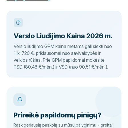
Verslo Liudijimo Kaina 2026 m.
Verslo liudijimo GPM kaina metams gali siekti nuo
1 iki 720 €, priklausomai nuo savivaldybės ir
veiklos rūšies. Prie GPM papildomai mokėsite
PSD (80,48 €/mėn.) ir VSD (nuo 90,51 €/mėn.).
Prireikė papildomų pinigų?
Rask geriausią paskolą su mūsų palyginimu - greitai,