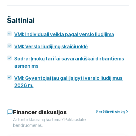
Šaltiniai
VMI: Individuali veikla pagal verslo liudijimą
VMI: Verslo liudijimų skaičiuoklė
Sodra: Įmokų tarifai savarankiškai dirbantiems
asmenims
VMI: Gyventojai jau gali įsigyti verslo liudijimus
2026 m.
Financer diskusijos
Peržiūrėti viską
Ar turite klausimą šia tema? Paklauskite
bendruomenės.