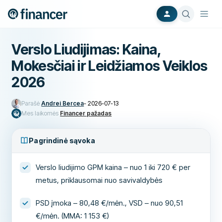
Verslo Liudijimas: Kaina,
Mokesčiai ir Leidžiamos Veiklos
2026
Parašė
Andrei Bercea
-
2026-07-13
Mes laikomės
Financer pažadas
Pagrindinė sąvoka
Verslo liudijimo GPM kaina – nuo 1 iki 720 € per
metus, priklausomai nuo savivaldybės
PSD įmoka – 80,48 €/mėn., VSD – nuo 90,51
€/mėn. (MMA: 1 153 €)