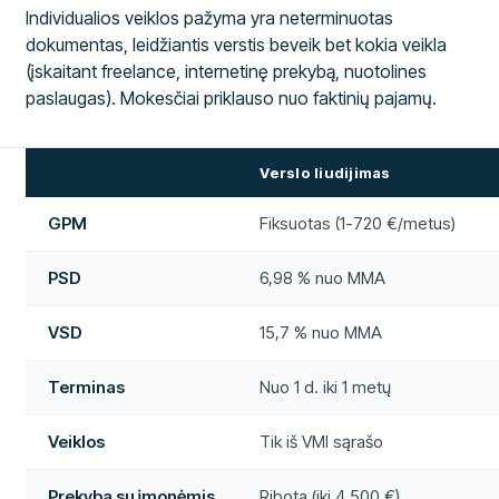
Individualios veiklos pažyma yra neterminuotas
dokumentas, leidžiantis verstis beveik bet kokia veikla
(įskaitant freelance, internetinę prekybą, nuotolines
paslaugas). Mokesčiai priklauso nuo faktinių pajamų.
Verslo liudijimas
GPM
Fiksuotas (1-720 €/metus)
PSD
6,98 % nuo MMA
VSD
15,7 % nuo MMA
Terminas
Nuo 1 d. iki 1 metų
Veiklos
Tik iš VMI sąrašo
Prekyba su įmonėmis
Ribota (iki 4 500 €)