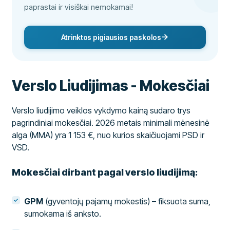
paprastai ir visiškai nemokamai!
Atrinktos pigiausios paskolos
Verslo Liudijimas - Mokesčiai
Verslo liudijimo veiklos vykdymo kainą sudaro trys
pagrindiniai mokesčiai. 2026 metais minimali mėnesinė
alga (MMA) yra 1 153 €, nuo kurios skaičiuojami PSD ir
VSD.
Mokesčiai dirbant pagal verslo liudijimą:
GPM
(gyventojų pajamų mokestis) – fiksuota suma,
sumokama iš anksto.