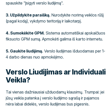
spauskite "Įsigyti verslo liudijimą".
3. Užpildykite paraišką.
Nurodykite norimą veiklos rūšį
(pagal kodą), vykdymo teritoriją ir laikotarpį.
4. Sumokėkite GPM.
Sistema automatiškai apskaičiuos
fiksuoto GPM sumą. Apmokėti galima iš karto internetu.
5. Gaukite liudijimą.
Verslo liudijimas išduodamas per 1-
4 darbo dienas nuo apmokėjimo.
Verslo Liudijimas ar Individuali
Veikla?
Tai vienas dažniausiai užduodamų klausimų. Trumpai: jei
jūsų veikla patenka į verslo liudijimo sąrašą ir pajamos
nėra labai didelės, verslo liudijimas bus pigesnis.