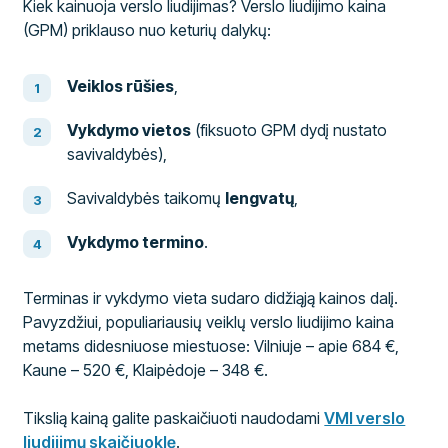
Kiek kainuoja verslo liudijimas? Verslo liudijimo kaina
(GPM) priklauso nuo keturių dalykų:
Veiklos rūšies
,
Vykdymo vietos
(fiksuoto GPM dydį nustato
savivaldybės),
Savivaldybės taikomų
lengvatų
,
Vykdymo termino
.
Terminas ir vykdymo vieta sudaro didžiąją kainos dalį.
Pavyzdžiui, populiariausių veiklų verslo liudijimo kaina
metams didesniuose miestuose: Vilniuje – apie 684 €,
Kaune – 520 €, Klaipėdoje – 348 €.
Tikslią kainą galite paskaičiuoti naudodami
VMI verslo
liudijimų skaičiuoklę
.