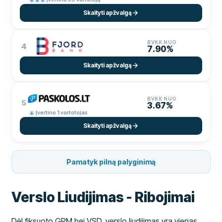
Skaityti apžvalgą
BVKK NUO
4
7.90%
Skaityti apžvalgą
BVKK NUO
5
3.67%
Įvertino 1 vartotojas
Skaityti apžvalgą
Pamatyk pilną palyginimą
Verslo Liudijimas - Ribojimai
Dėl fiksuoto GPM bei VSD, verslo liudijimas yra vienas