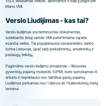
VSD), leidžiamas veiklas, apribojimus ir kaip jį įsigyti per
Mano VMI.
Verslo Liudijimas - kas tai?
Verslo liudijimas yra terminuotas dokumentas,
suteikiantis teisę verstis VMI patvirtintame sąraše
esančia veikla. Tai populiariausia savarankiško darbo
forma Lietuvoje, ypač tarp prekybininkų, amatininkų ir
paslaugų teikėjų.
Pagrindinis verslo liudijimo privalumas – fiksuotas
gyventojų pajamų mokestis (GPM), kuris sumokamas iš
anksto ir nepriklauso nuo faktškai gautų pajamų.
Liudijimas perkamas nuo 1 dienos iki 1 kalendorinių metų
terminui.