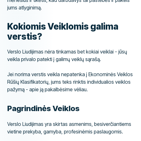
mėnesius ir tikėtis, kad darbdavys tai pastebės ir pakels
jums atlyginimą.
Kokiomis Veiklomis galima
verstis?
Verslo Liudijimas nėra tinkamas bet kokiai veiklai - jūsų
veikla privalo patekti į galimų veiklų sąrašą.
Jei norima verstis veikla nepatenka į Ekonominės Veiklos
Rūšių Klasifikatorių, jums teks rinktis individualios veiklos
pažymą - apie ją pakalbėsime vėliau.
Pagrindinės Veiklos
Verslo Liudijimas yra skirtas asmenims, besiverčiantiems
vietine prekyba, gamyba, profesinėmis paslaugomis.