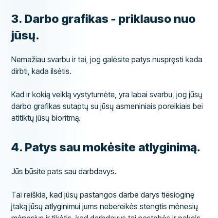
​3. Darbo grafikas - priklauso nuo
jūsų.
Nemažiau svarbu ir tai, jog galėsite patys nuspręsti kada
dirbti, kada ilsėtis.
Kad ir kokią veiklą vystytumėte, yra labai svarbu, jog jūsų
darbo grafikas sutaptų su jūsų asmeniniais poreikiais bei
atitiktų jūsų bioritmą.
​4. Patys sau mokėsite atlyginimą.
Jūs būsite pats sau darbdavys.
Tai reiškia, kad jūsų pastangos darbe darys tiesioginę
įtaką jūsų atlyginimui jums nebereikės stengtis mėnesių