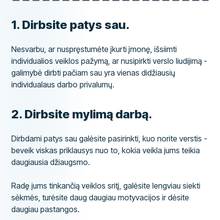
​1. Dirbsite patys sau.
Nesvarbu, ar nuspręstumėte įkurti įmonę, išsiimti
individualios veiklos pažymą, ar nusipirkti verslo liudijimą -
galimybė dirbti pačiam sau yra vienas didžiausių
individualaus darbo privalumų.
​2. Dirbsite mylimą darbą.
Dirbdami patys sau galėsite pasirinkti, kuo norite verstis -
beveik viskas priklausys nuo to, kokia veikla jums teikia
daugiausia džiaugsmo.
Radę jums tinkančią veiklos sritį, galėsite lengviau siekti
sėkmės, turėsite daug daugiau motyvacijos ir dėsite
daugiau pastangos.