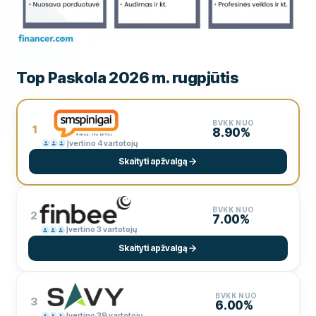
Top Paskola 2026 m. rugpjūtis
BVKK NUO
1
8.90%
Įvertino 4 vartotojų
Skaityti apžvalgą
BVKK NUO
2
7.00%
Įvertino 3 vartotojų
Skaityti apžvalgą
BVKK NUO
3
6.00%
Įvertino 39 vartotojų