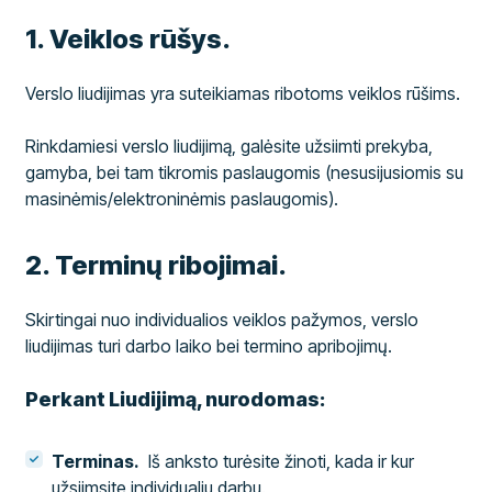
​1. Veiklos rūšys.
Verslo liudijimas yra suteikiamas ribotoms veiklos rūšims.
Rinkdamiesi verslo liudijimą, galėsite užsiimti prekyba,
gamyba, bei tam tikromis paslaugomis (nesusijusiomis su
masinėmis/elektroninėmis paslaugomis).
​2. Terminų ribojimai.
Skirtingai nuo individualios veiklos pažymos, verslo
liudijimas turi darbo laiko bei termino apribojimų.
Perkant Liudijimą, nurodomas:
Terminas.
Iš anksto turėsite žinoti, kada ir kur
užsiimsite individualiu darbu.