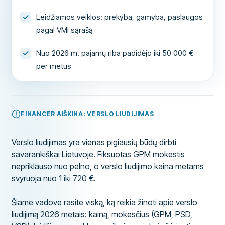
Leidžiamos veiklos: prekyba, gamyba, paslaugos
pagal VMI sąrašą
Nuo 2026 m. pajamų riba padidėjo iki 50 000 €
per metus
FINANCER AIŠKINA: VERSLO LIUDIJIMAS
Verslo liudijimas yra vienas pigiausių būdų dirbti
savarankiškai Lietuvoje. Fiksuotas GPM mokestis
nepriklauso nuo pelno, o verslo liudijimo kaina metams
svyruoja nuo 1 iki 720 €.
Šiame vadove rasite viską, ką reikia žinoti apie verslo
liudijimą 2026 metais: kainą, mokesčius (GPM, PSD,