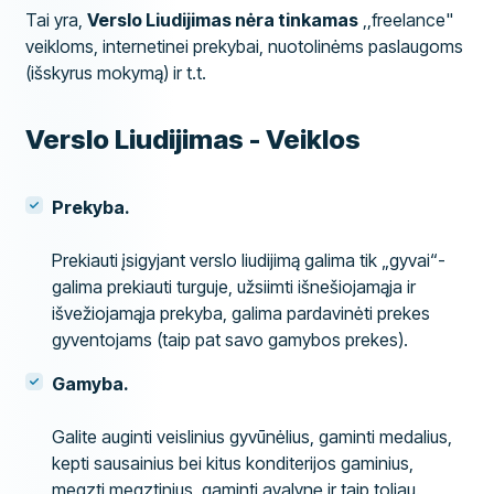
Tai yra,
Verslo Liudijimas nėra tinkamas
,,freelance"
veikloms, internetinei prekybai, nuotolinėms paslaugoms
(išskyrus mokymą) ir t.t.
Verslo Liudijimas - Veiklos
Prekyba.
Prekiauti įsigyjant verslo liudijimą galima tik „gyvai“-
galima prekiauti turguje, užsiimti išnešiojamąja ir
išvežiojamąja prekyba, galima pardavinėti prekes
gyventojams (taip pat savo gamybos prekes).
Gamyba.
Galite auginti veislinius gyvūnėlius, gaminti medalius,
kepti sausainius bei kitus konditerijos gaminius,
megzti megztinius, gaminti avalynę ir taip toliau.