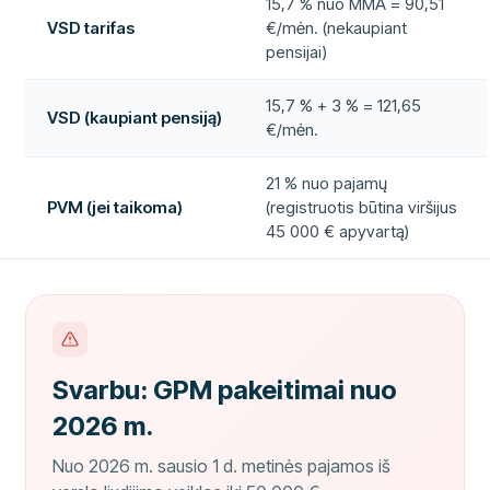
15,7 % nuo MMA = 90,51
VSD tarifas
€/mėn. (nekaupiant
pensijai)
15,7 % + 3 % = 121,65
VSD (kaupiant pensiją)
€/mėn.
21 % nuo pajamų
PVM (jei taikoma)
(registruotis būtina viršijus
45 000 € apyvartą)
Svarbu: GPM pakeitimai nuo
2026 m.
Nuo 2026 m. sausio 1 d. metinės pajamos iš