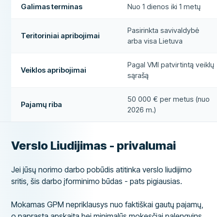
Galimas terminas
Nuo 1 dienos iki 1 metų
Pasirinkta savivaldybė
Teritoriniai apribojimai
arba visa Lietuva
Pagal VMI patvirtintą veiklų
Veiklos apribojimai
sąrašą
50 000 € per metus (nuo
Pajamų riba
2026 m.)
Verslo Liudijimas - privalumai
Jei jūsų norimo darbo pobūdis atitinka verslo liudijimo
sritis, šis darbo įforminimo būdas - pats pigiausias.
Mokamas GPM nepriklausys nuo faktiškai gautų pajamų,
o paprasta apskaita bei minimalūs mokesčiai palengvins