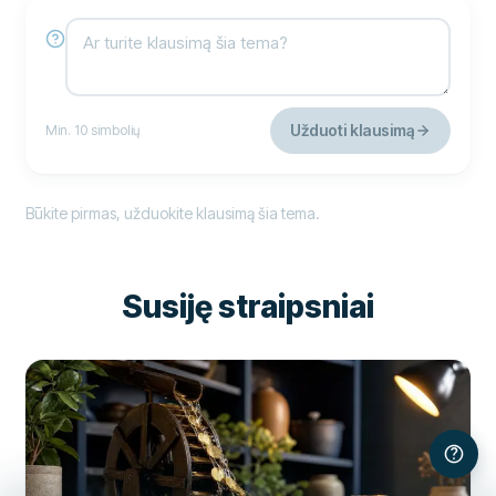
Užduoti klausimą
Min. 10 simbolių
Būkite pirmas, užduokite klausimą šia tema.
Susiję straipsniai