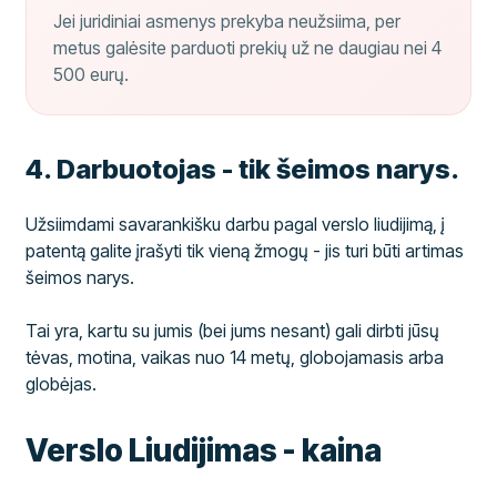
Jei juridiniai asmenys prekyba neužsiima, per
metus galėsite parduoti prekių už ne daugiau nei 4
500 eurų.
​4. Darbuotojas - tik šeimos narys.
Užsiimdami savarankišku darbu pagal verslo liudijimą, į
patentą galite įrašyti tik vieną žmogų - jis turi būti artimas
šeimos narys.
Tai yra, kartu su jumis (bei jums nesant) gali dirbti jūsų
tėvas, motina, vaikas nuo 14 metų, globojamasis arba
globėjas.
Verslo Liudijimas - kaina