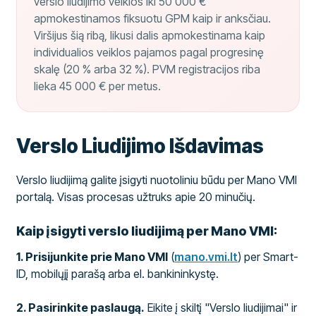
verslo liudijimo veiklos iki 50 000 €
apmokestinamos fiksuotu GPM kaip ir anksčiau.
Viršijus šią ribą, likusi dalis apmokestinama kaip
individualios veiklos pajamos pagal progresinę
skalę (20 % arba 32 %). PVM registracijos riba
lieka 45 000 € per metus.
Verslo Liudijimo Išdavimas
Verslo liudijimą galite įsigyti nuotoliniu būdu per Mano VMI
portalą. Visas procesas užtruks apie 20 minučių.
Kaip įsigyti verslo liudijimą per Mano VMI:
1. Prisijunkite prie Mano VMI
(
mano.vmi.lt
) per Smart-
ID, mobilųjį parašą arba el. bankininkystę.
2. Pasirinkite paslaugą.
Eikite į skiltį "Verslo liudijimai" ir