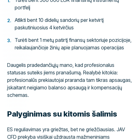
Turėti bent 500 000 EUR finansinių instrumentų
portfelį
Atlikti bent 10 didelių sandorių per ketvirtį
paskutiniuosius 4 ketvirčius
Turėti bent 1 metų patirtį finansų sektoriuje pozicijoje,
reikalaujančioje žinių apie planuojamas operacijas
Daugelis pradedančiųjų mano, kad profesionalus
statusas suteiks jiems pranašumą. Realybė kitokia:
profesionalūs prekiautojai praranda tam tikras apsaugas,
įskaitant neigiamo balanso apsaugą ir kompensacijų
schemas.
Palyginimas su kitomis šalimis
ES reguliavimas yra griežtas, bet ne griežčiausias. JAV
CFD prekyba visiškai uždrausta mažmeniniams