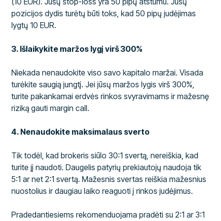
(10 EUR). Jūsų stop-loss yra 50 pipų atstumu. Jūsų
pozicijos dydis turėtų būti toks, kad 50 pipų judėjimas
lygtų 10 EUR.
3. Išlaikykite maržos lygį virš 300%
Niekada nenaudokite viso savo kapitalo maržai. Visada
turėkite saugią jungtį. Jei jūsų maržos lygis virš 300%,
turite pakankamai erdvės rinkos svyravimams ir mažesnę
riziką gauti margin call.
4. Nenaudokite maksimalaus sverto
Tik todėl, kad brokeris siūlo 30:1 svertą, nereiškia, kad
turite jį naudoti. Daugelis patyrių prekiautojų naudoja tik
5:1 ar net 2:1 svertą. Mažesnis svertas reiškia mažesnius
nuostolius ir daugiau laiko reaguoti į rinkos judėjimus.
Pradedantiesiems rekomenduojama pradėti su 2:1 ar 3:1