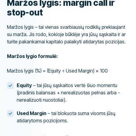
Maržos lygis: margin call ir
stop-out
Maržos lygis – tai vienas svarbiausių rodiklių prekiaujant
su marža. Jis rodo, kokioje būklėje yra jūsų sąskaita ir ar
turite pakankamai kapitalo palaikyti atidarytas pozicijas.
Maržos lygio formulė:
Maržos lygis (%) = (Equity ÷ Used Margin) × 100
Equity
– tai jūsų sąskaitos vertė šiuo momentu
(pradinis balansas + nerealizuotas pelnas arba -
nerealizuoti nuostoliai).
Used Margin
– tai blokuota suma visoms jūsų
atidarytoms pozicijoms.