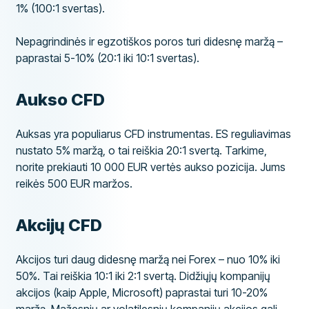
1% (100:1 svertas).
Nepagrindinės ir egzotiškos poros turi didesnę maržą –
paprastai 5-10% (20:1 iki 10:1 svertas).
Aukso CFD
Auksas yra populiarus CFD instrumentas. ES reguliavimas
nustato 5% maržą, o tai reiškia 20:1 svertą. Tarkime,
norite prekiauti 10 000 EUR vertės aukso pozicija. Jums
reikės 500 EUR maržos.
Akcijų CFD
Akcijos turi daug didesnę maržą nei Forex – nuo 10% iki
50%. Tai reiškia 10:1 iki 2:1 svertą. Didžiųjų kompanijų
akcijos (kaip Apple, Microsoft) paprastai turi 10-20%