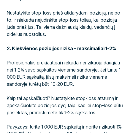
Nustatykite stop-loss prieš atidarydami poziciją, ne po
to. Ir niekada nejudinkite stop-loss toliau, kai pozicija
juda prieš jus. Tai viena dažniausių klaidų, vedančių į
didelius nuostolius.
2. Kiekvienos pozicijos rizika – maksimaliai 1-2%
Profesionalūs prekiautojai niekada nerizikuoja daugiau
nei 1-2% savo sąskaitos viename sandoryje. Jei turite 1
000 EUR sąskaitą, jūsų maksimali rizika viename
sandoryje turėtų būti 10-20 EUR.
Kaip tai apskaičiuoti? Nustatykite stop-loss atstumą ir
apskaičiuokite pozicijos dydį taip, kad jei stop-loss būtų
pasiektas, prarastumėte tik 1-2% sąskaitos.
Pavyzdys: turite 1 000 EUR sąskaitą ir norite rizikuoti 1%