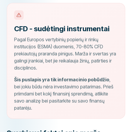
CFD - sudėtingi instrumentai
Pagal Europos vertybinių popierių ir rinkų
institucijos (ESMA) duomenis, 70-80% CFD
prekiautojų praranda pinigus. Marža ir svertas yra
galingi įrankiai, bet jie reikalauja žinių, patirties ir
disciplinos.
Šis puslapis yra tik informacinio pobūdžio
,
bei jokiu būdu nėra investavimo patarimas. Prieš
priimdami bet kokį finansinį sprendimą, atlikite
savo analizę bei pasitarkite su savo finansų
patarėju.