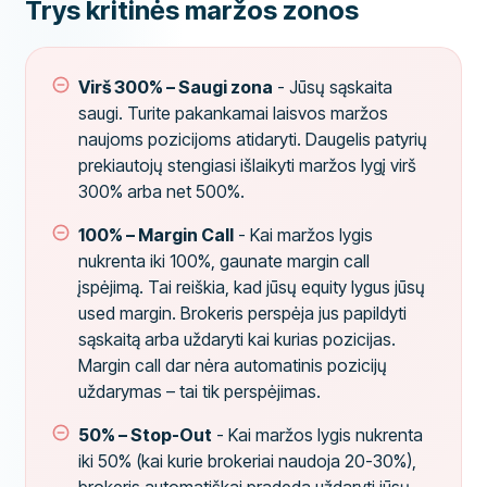
Trys kritinės maržos zonos
Virš 300% – Saugi zona
- Jūsų sąskaita
saugi. Turite pakankamai laisvos maržos
naujoms pozicijoms atidaryti. Daugelis patyrių
prekiautojų stengiasi išlaikyti maržos lygį virš
300% arba net 500%.
100% – Margin Call
- Kai maržos lygis
nukrenta iki 100%, gaunate margin call
įspėjimą. Tai reiškia, kad jūsų equity lygus jūsų
used margin. Brokeris perspėja jus papildyti
sąskaitą arba uždaryti kai kurias pozicijas.
Margin call dar nėra automatinis pozicijų
uždarymas – tai tik perspėjimas.
50% – Stop-Out
- Kai maržos lygis nukrenta
iki 50% (kai kurie brokeriai naudoja 20-30%),