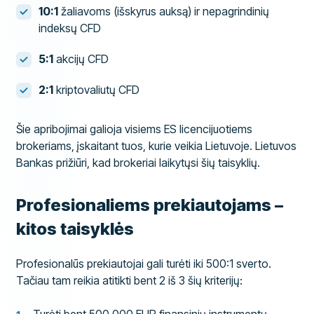
10:1
žaliavoms (išskyrus auksą) ir nepagrindinių
indeksų CFD
5:1
akcijų CFD
2:1
kriptovaliutų CFD
Šie apribojimai galioja visiems ES licencijuotiems
brokeriams, įskaitant tuos, kurie veikia Lietuvoje. Lietuvos
Bankas prižiūri, kad brokeriai laikytųsi šių taisyklių.
Profesionaliems prekiautojams –
kitos taisyklės
Profesionalūs prekiautojai gali turėti iki 500:1 sverto.
Tačiau tam reikia atitikti bent 2 iš 3 šių kriterijų: