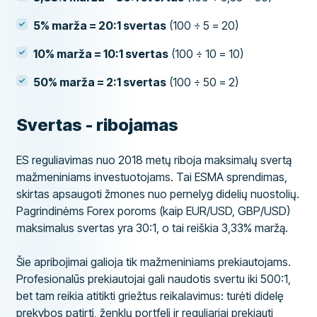
5% marža = 20:1 svertas
(100 ÷ 5 = 20)
10% marža = 10:1 svertas
(100 ÷ 10 = 10)
50% marža = 2:1 svertas
(100 ÷ 50 = 2)
Svertas - ribojamas
ES reguliavimas nuo 2018 metų riboja maksimalų svertą
mažmeniniams investuotojams. Tai ESMA sprendimas,
skirtas apsaugoti žmones nuo pernelyg didelių nuostolių.
Pagrindinėms Forex poroms (kaip EUR/USD, GBP/USD)
maksimalus svertas yra 30:1, o tai reiškia 3,33% maržą.
Šie apribojimai galioja tik mažmeniniams prekiautojams.
Profesionalūs prekiautojai gali naudotis svertu iki 500:1,
bet tam reikia atitikti griežtus reikalavimus: turėti didelę
prekybos patirtį, ženklų portfelį ir reguliariai prekiauti