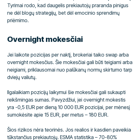
Tyrimai rodo, kad daugelis prekiautojų praranda pinigus
ne dėl blogų strategijų, bet dėl emocinio sprendimų
priėmimo.
Overnight mokesčiai
Jei laikote pozicijas per naktį, brokeriai taiko swap arba
overnight mokesčius. Šie mokesčiai gali būti teigiami arba
neigiami, priklausomai nuo palūkanų normų skirtumo tarp
dviejų valiutų.
Ilgalaikiam pozicijų laikymui šie mokesčiai gali sukaupti
reikšmingas sumas. Pavyzdžiui, jei overnight mokestis
yra -0,5 EUR per dieną 10 000 EUR pozicijai, per mėnesį
sumokėsite apie 15 EUR, per metus – 180 EUR.
Šios rizikos nėra teorinės. Jos realios ir kasdien paveikia
tūkstančius prekiautojų. ESMA statistika – 70-80%