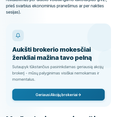
prieš svarbius ekonominius pranešimus ar per nakties
sesijas).
Aukšti brokerio mokesčiai
ženkliai mažina tavo pelną
Sutaupyk tūkstančius pasirinkdamas geriausią akcijų
brokerį - mūsų palyginimas visiškai nemokamas ir
momentalus.
Geriausi Akcijų brokeriai