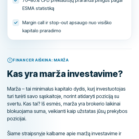
70–80% CFD prekiautojų praranda pinigus pagal
ESMA statistiką
Margin call ir stop-out apsaugo nuo visiško
kapitalo praradimo
FINANCER AIŠKINA: MARŽA
Kas yra marža investavime?
Marža – tai minimalus kapitalo dydis, kurį investuotojas
turi turėti savo sąskaitoje, norint atidaryti poziciją su
svertu. Kas tai? Iš esmės, marža yra brokerio laikinai
blokuojama suma, veikianti kaip užstatas jūsų prekybos
pozicijai.
Šiame straipsnyje kalbame apie maržą investavime ir