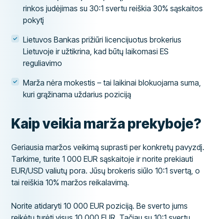
rinkos judėjimas su 30:1 svertu reiškia 30% sąskaitos
pokytį
Lietuvos Bankas prižiūri licencijuotus brokerius
Lietuvoje ir užtikrina, kad būtų laikomasi ES
reguliavimo
Marža nėra mokestis – tai laikinai blokuojama suma,
kuri grąžinama uždarius poziciją
Kaip veikia marža prekyboje?
Geriausia maržos veikimą suprasti per konkretų pavyzdį.
Tarkime, turite 1 000 EUR sąskaitoje ir norite prekiauti
EUR/USD valiutų pora. Jūsų brokeris siūlo 10:1 svertą, o
tai reiškia 10% maržos reikalavimą.
Norite atidaryti 10 000 EUR poziciją. Be sverto jums
reikėtų turėti visus 10 000 EUR. Tačiau su 10:1 svertu