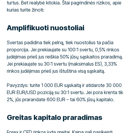
turtus. Bet realybė kitokia. Štai pagrindinės rizikos, apie
kurias turite žinoti:
Amplifikuoti nuostoliai
Svertas padidina tiek pelną, tiek nuostolius ta pačia
proporcija. Jei prekiaujate su 100:1 svertu, 0,5% rinkos
judėjimas prieš jus reiškia 50% jūsų sąskaitos praradimą.
Jei prekiaujate su 30:1 svertu (maksimalus ES), 3,33%
rinkos judėjimas prieš jus ištuština visą sąskaitą.
Pavyzdys: turite 1 000 EUR sąskaitą ir atidarote 30 000
EUR EUR/USD poziciją su 30:1 svertu. Jei pora krenta tik
2%, jūs prarandate 600 EUR – tai 60% jūsų kapitalo.
Greitas kapitalo praradimas
Forex ir CFD rinkos juda greitai. Kaina gali pasikeisti