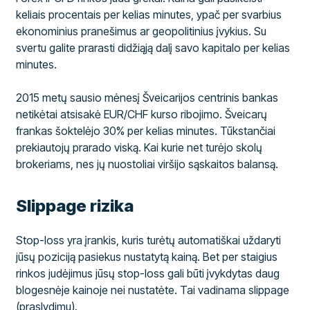
keliais procentais per kelias minutes, ypač per svarbius
ekonominius pranešimus ar geopolitinius įvykius. Su
svertu galite prarasti didžiąją dalį savo kapitalo per kelias
minutes.
2015 metų sausio mėnesį Šveicarijos centrinis bankas
netikėtai atsisakė EUR/CHF kurso ribojimo. Šveicarų
frankas šoktelėjo 30% per kelias minutes. Tūkstančiai
prekiautojų prarado viską. Kai kurie net turėjo skolų
brokeriams, nes jų nuostoliai viršijo sąskaitos balansą.
Slippage rizika
Stop-loss yra įrankis, kuris turėtų automatiškai uždaryti
jūsų poziciją pasiekus nustatytą kainą. Bet per staigius
rinkos judėjimus jūsų stop-loss gali būti įvykdytas daug
blogesnėje kainoje nei nustatėte. Tai vadinama slippage
(praslydimu).