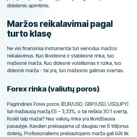
didelėmis apimtimis.
Maržos reikalavimai pagal
turto klasę
Ne visi finansiniai instrumentai turi vienodus maržos
reikalavimus. Kuo likvidesnė ir stabilesnė rinka, tuo
mažesnė marža. Kuo didesnė volatilumas ir rizika, tuo
didesnė marža - tai yra, tuo mažesnis galimas svertas.
Forex rinka (valiutų poros)
Pagrindinės Forex poros (EUR/USD, GBP/USD, USD/JPY)
turi mažiausią maržą ES – 3,33%, o tai reiškia 30:1 svertą.
Kodėl taip mažai? Nes valiutų rinka yra likvidžiausia
pasaulyje. Kasdien prekiaujama už daugiau nei 6 trilijonus
dolerių. Profesionaliems prekiautojams marža gali būti tik