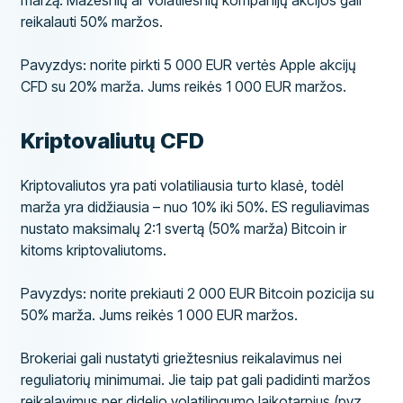
maržą. Mažesnių ar volatilesnių kompanijų akcijos gali
reikalauti 50% maržos.
Pavyzdys: norite pirkti 5 000 EUR vertės Apple akcijų
CFD su 20% marža. Jums reikės 1 000 EUR maržos.
Kriptovaliutų CFD
Kriptovaliutos yra pati volatiliausia turto klasė, todėl
marža yra didžiausia – nuo 10% iki 50%. ES reguliavimas
nustato maksimalų 2:1 svertą (50% marža) Bitcoin ir
kitoms kriptovaliutoms.
Pavyzdys: norite prekiauti 2 000 EUR Bitcoin pozicija su
50% marža. Jums reikės 1 000 EUR maržos.
Brokeriai gali nustatyti griežtesnius reikalavimus nei
reguliatorių minimumai. Jie taip pat gali padidinti maržos
reikalavimus per didelio volatilingumo laikotarpius (pvz.,