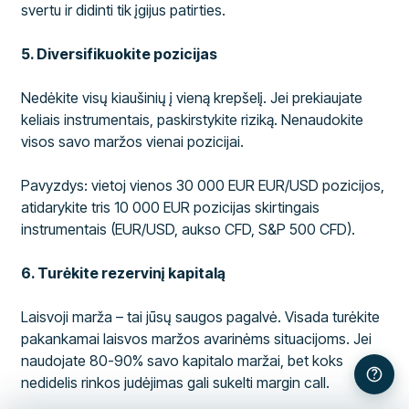
svertu ir didinti tik įgijus patirties.
5. Diversifikuokite pozicijas
Nedėkite visų kiaušinių į vieną krepšelį. Jei prekiaujate
keliais instrumentais, paskirstykite riziką. Nenaudokite
visos savo maržos vienai pozicijai.
Pavyzdys: vietoj vienos 30 000 EUR EUR/USD pozicijos,
atidarykite tris 10 000 EUR pozicijas skirtingais
instrumentais (EUR/USD, aukso CFD, S&P 500 CFD).
6. Turėkite rezervinį kapitalą
Laisvoji marža – tai jūsų saugos pagalvė. Visada turėkite
pakankamai laisvos maržos avarinėms situacijoms. Jei
naudojate 80-90% savo kapitalo maržai, bet koks
nedidelis rinkos judėjimas gali sukelti margin call.