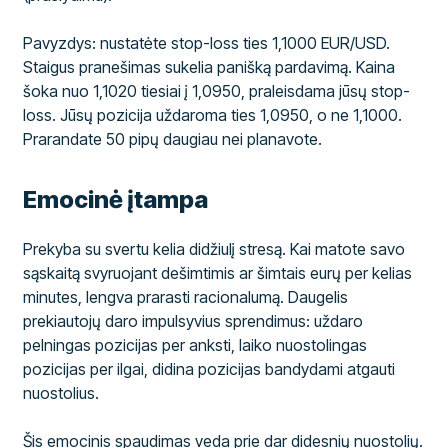
Pavyzdys: nustatėte stop-loss ties 1,1000 EUR/USD.
Staigus pranešimas sukelia panišką pardavimą. Kaina
šoka nuo 1,1020 tiesiai į 1,0950, praleisdama jūsų stop-
loss. Jūsų pozicija uždaroma ties 1,0950, o ne 1,1000.
Prarandate 50 pipų daugiau nei planavote.
Emocinė įtampa
Prekyba su svertu kelia didžiulį stresą. Kai matote savo
sąskaitą svyruojant dešimtimis ar šimtais eurų per kelias
minutes, lengva prarasti racionalumą. Daugelis
prekiautojų daro impulsyvius sprendimus: uždaro
pelningas pozicijas per anksti, laiko nuostolingas
pozicijas per ilgai, didina pozicijas bandydami atgauti
nuostolius.
Šis emocinis spaudimas veda prie dar didesnių nuostolių.