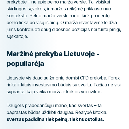
prekyboje – ne apie pelno maržą versle. Tai visiškai
skirtingos sąvokos, ir maržos reikšmė priklauso nuo
konteksto. Pelno marža versle rodo, kiek procentų
pelno lieka po visų išlaidų. O marža investavime leidžia
jums kontroliuoti daug didesnes pozicijas nei turite pinigų
sąskaitoje.
Maržinė prekyba Lietuvoje -
populiarėja
Lietuvoje vis daugiau žmonių domisi CFD prekyba, Forex
rinka ir kitais investavimo būdais su svertu. Tačiau ne visi
supranta, kaip veikia marža ir kokios yra rizikos.
Daugelis pradedančiųjų mano, kad svertas – tai
paprastas būdas uždirbti daugiau. Realybė kitokia:
svertas padidina tiek pelną, tiek nuostolius.