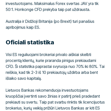
investuotojams. Maksimalus Forex svertas JAV yra tik
50:1. Honkonge CFD prekyba taip pat uždrausta.
Australija ir Didžioji Britanija (po Brexit) turi panašius
apribojimus kaip ES.
Oficiali statistika
Visi ES reguliuojami brokeriai privalo aiškiai skelbti
procentą klientų, kurie praranda pinigus prekiaudami
CFD. Ši statistika paprastai svyruoja nuo 70% iki 80%. Tai
reiškia, kad tik 2-3 iš 10 prekiautojų uždirba arba bent
išlaiko savo kapitalą.
Lietuvos Bankas rekomenduoja investuotojams
kruopščiai įvertinti savo žinias ir patirtį prieš pradedant
prekiauti su svertu. Taip pat svarbu rinktis tik licencijuotus
brokerius, kurių veiklą prižiūri Lietuvos Bankas ar kiti ES