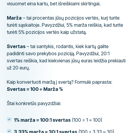
visuomet eina kartu, bet išreiškiami skirtingai.
Marža
– tai procentas jūsų pozicijos vertės, kurį turite
turėti sąskaitoje. Pavyzdžiui, 5% marža reiškia, kad turite
turėti 5% pozicijos vertės kaip užstatą.
Svertas
– tai santykis, rodantis, kiek kartų galite
padidinti savo prekybos poziciją. Pavyzdžiui, 20:1
svertas reiškia, kad kiekvienas jūsų euras leidžia prekiauti
už 20 eurų.
Kaip konvertuoti maržą į svertą? Formulė paprasta:
Svertas = 100 ÷ Marža %
Štai konkretūs pavyzdžiai:
1% marža = 100:1 svertas
(100 ÷ 1 = 100)
3,33% marža = 30:1 svertas
(100 ÷ 3,33 ≈ 30)