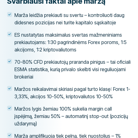
Svarbiausi faktai apie maržą
Marža leidžia prekiauti su svertu – kontroliuoti daug
didesnes pozicijas nei turite kapitalo sąskaitoje
ES nustatytas maksimalus svertas mažmeniniams
prekiautojams: 1:30 pagrindinėms Forex poroms, 1:5
akcijoms, 1:2 kriptovaliutoms
70-80% CFD prekiautojų praranda pinigus – tai oficiali
ESMA statistika, kurią privalo skelbti visi reguliuojami
brokeriai
Maržos reikalavimai skiriasi pagal turto klasę: Forex 1-
3,33%, akcijos 10-50%, kriptovaliutos 10-50%
Maržos lygis žemiau 100% sukelia margin call
įspėjimą, žemiau 50% – automatinį stop-out (pozicijų
uždarymą)
Marža amplifikuoja tiek pelną, tiek nuostolius – 1%