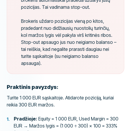
brokeris automatiškai pradeda uždaryti jūsų
pozicijas. Tai vadinama stop-out.
Brokeris uždaro pozicijas vieną po kitos,
pradedant nuo didžiausių nuostolių turinčių,
kol maržos lygis vėl pakyla virš kritinės ribos.
Stop-out apsaugo jus nuo neigiamo balanso –
tai reiškia, kad negalite prarasti daugiau nei
turite sąskaitoje (su neigiamo balanso
apsauga).
Praktinis pavyzdys:
Turite 1 000 EUR sąskaitoje. Atidarote poziciją, kuriai
reikia 300 EUR maržos.
Pradžioje:
Equity = 1 000 EUR, Used Margin = 300
EUR → Maržos lygis = (1 000 ÷ 300) × 100 = 333%