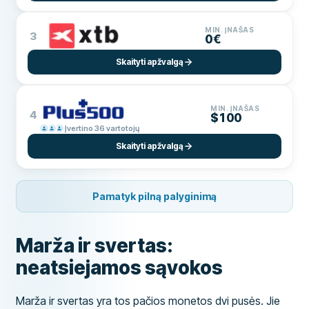
MIN. ĮNAŠAS
3
0€
Skaityti apžvalgą
MIN. ĮNAŠAS
4
$100
Įvertino 36 vartotojų
Skaityti apžvalgą
Pamatyk pilną palyginimą
Marža ir svertas:
neatsiejamos sąvokos
Marža ir svertas yra tos pačios monetos dvi pusės. Jie