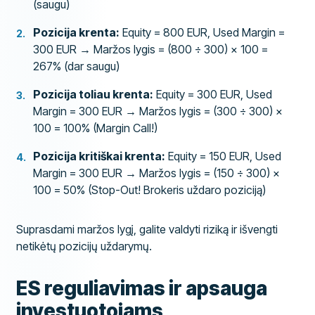
(saugu)
Pozicija krenta:
Equity = 800 EUR, Used Margin =
300 EUR → Maržos lygis = (800 ÷ 300) × 100 =
267% (dar saugu)
Pozicija toliau krenta:
Equity = 300 EUR, Used
Margin = 300 EUR → Maržos lygis = (300 ÷ 300) ×
100 = 100% (Margin Call!)
Pozicija kritiškai krenta:
Equity = 150 EUR, Used
Margin = 300 EUR → Maržos lygis = (150 ÷ 300) ×
100 = 50% (Stop-Out! Brokeris uždaro poziciją)
Suprasdami maržos lygį, galite valdyti riziką ir išvengti
netikėtų pozicijų uždarymų.
ES reguliavimas ir apsauga
investuotojams