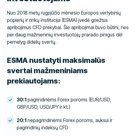
Nuo 2018 metų rugpjūčio mėnesio Europos vertybinių
popierių ir rinkų institucija (ESMA) įvedė griežtus
apribojimus CFD prekybai. Šie apribojimai buvo būtini, nes
per daug mažmeninių investuotojų prarado pinigus dėl
pernelyg didelių svertų.
ESMA nustatyti maksimalūs
svertai mažmeniniams
prekiautojams:
30:1
pagrindinėms Forex poroms (EUR/USD,
GBP/USD, USD/JPY ir kt.)
20:1
nepagrindinėms Forex poroms, auksui ir
pagrindinių indeksų CFD