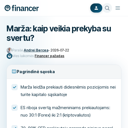
Marža: kaip veikia prekyba su
svertu?
Parašė
Andrei Bercea
-
2026-07-22
Mes laikomės
Financer pažadas
Pagrindinė sąvoka
Marža leidžia prekiauti didesnėmis pozicijomis nei
turite kapitalo sąskaitoje
ES riboja svertą mažmeniniams prekiautojams:
nuo 30:1 (Forex) iki 2:1 (kriptovaliutos)