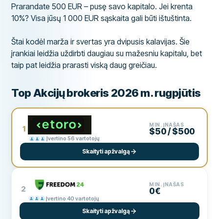
Prarandate 500 EUR – pusę savo kapitalo. Jei krenta
10%? Visa jūsų 1 000 EUR sąskaita gali būti ištuštinta.
Štai kodėl marža ir svertas yra dvipusis kalavijas. Šie
įrankiai leidžia uždirbti daugiau su mažesniu kapitalu, bet
taip pat leidžia prarasti viską daug greičiau.
Top Akcijų brokeris 2026 m. rugpjūtis
MIN. ĮNAŠAS
1
$50 / $500
Įvertino 56 vartotojų
Skaityti apžvalgą
MIN. ĮNAŠAS
2
0€
Įvertino 40 vartotojų
Skaityti apžvalgą