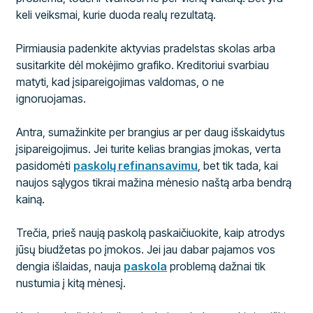
keli veiksmai, kurie duoda realų rezultatą.
Pirmiausia padenkite aktyvias pradelstas skolas arba
susitarkite dėl mokėjimo grafiko. Kreditoriui svarbiau
matyti, kad įsipareigojimas valdomas, o ne
ignoruojamas.
Antra, sumažinkite per brangius ar per daug išskaidytus
įsipareigojimus. Jei turite kelias brangias įmokas, verta
pasidomėti
paskolų refinansavimu
, bet tik tada, kai
naujos sąlygos tikrai mažina mėnesio naštą arba bendrą
kainą.
Trečia, prieš naują paskolą paskaičiuokite, kaip atrodys
jūsų biudžetas po įmokos. Jei jau dabar pajamos vos
dengia išlaidas, nauja
paskola
problemą dažnai tik
nustumia į kitą mėnesį.