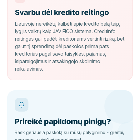
Svarbu dėl kredito reitingo
Lietuvoje nereikėtų kalbėti apie kredito balą taip,
lyg jis veiktų kaip JAV FICO sistema. Creditinfo
reitingas gali padėti kreditoriams vertinti riziką, bet
galutinį sprendimą dėl paskolos priima pats
kreditorius pagal savo taisykles, pajamas,
įsipareigojimus ir atsakingojo skolinimo
reikalavimus.
Prireikė papildomų pinigų?
Rask geriausią paskolą su mūsų palyginimu - greitai,
paprastai ir visiškai nemokamai!