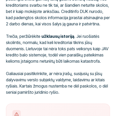
kreditoriams svarbu ne tik tai, ar šiandien neturite skolos,
bet ir kaip mokėjote anksčiau. Creditinfo DUK nurodo,
kad padengtos skolos informacija įprastai atsinaujina per
2 darbo dienas, kai visos šalys ją gauna ir patvirtina.
Trečia, peržiūrėkite
užklausų istoriją
. Jei ruošiatės
skolintis, normalu, kad keli kreditoriai tikrins jūsų
duomenis. Lietuvoje tai nėra toks pats veiksnys kaip JAV
kredito balo sistemoje, todėl vien paraiškų pateikimas
kelioms įstaigoms neturėtų būti laikomas katastrofa.
Galiausiai pasitikrinkite, ar nėra įrašų, susijusių su jūsų
dalyvavimu verslo subjektų valdyme, laidavimu ar kitais
ryšiais. Kartais žmogus nustemba ne dėl paskolos, o dėl
seniai pamiršto juridinio ryšio.