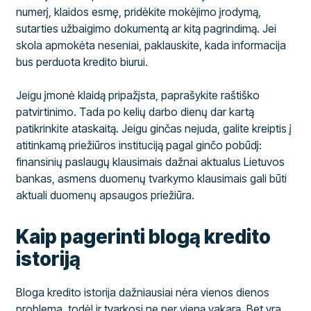
numerį, klaidos esmę, pridėkite mokėjimo įrodymą,
sutarties užbaigimo dokumentą ar kitą pagrindimą. Jei
skola apmokėta neseniai, paklauskite, kada informacija
bus perduota kredito biurui.
Jeigu įmonė klaidą pripažįsta, paprašykite raštiško
patvirtinimo. Tada po kelių darbo dienų dar kartą
patikrinkite ataskaitą. Jeigu ginčas nejuda, galite kreiptis į
atitinkamą priežiūros instituciją pagal ginčo pobūdį:
finansinių paslaugų klausimais dažnai aktualus Lietuvos
bankas, asmens duomenų tvarkymo klausimais gali būti
aktuali duomenų apsaugos priežiūra.
Kaip pagerinti blogą kredito
istoriją
Bloga kredito istorija dažniausiai nėra vienos dienos
problema, todėl ir tvarkosi ne per vieną vakarą. Bet yra