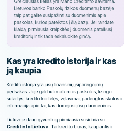
Greičiausias kelias yra Mano Creditinfo savitarna.
Lietuvos banko Paskolų rizikos duomenų bazėje
taip pat galite susipažinti su duomenimis apie
paskolas, kurios pateiktos į šią bazę. Jei randate
klaidą, pirmiausia kreipkitės į duomenis pateikusį
kreditorių ir tik tada eskaluokite ginčą.
Kas yra kredito istorija ir kas
ją kaupia
Kredito istorija yra jūsų finansinių įsipareigojimų
pėdsakas. Joje gali būti matomos paskolos, lizingo
sutartys, kredito kortelės, vėlavimai, padengtos skolos ir
informacija apie tai, kas domėjosi jūsų duomenimis.
Lietuvoje daug gyventojų pirmiausia susiduria su
Creditinfo Lietuva
. Tai kredito biuras, kaupiantis ir