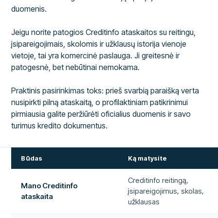
duomenis.
Jeigu norite patogios Creditinfo ataskaitos su reitingu,
įsipareigojimais, skolomis ir užklausų istorija vienoje
vietoje, tai yra komercinė paslauga. Ji greitesnė ir
patogesnė, bet nebūtinai nemokama.
Praktinis pasirinkimas toks: prieš svarbią paraišką verta
nusipirkti pilną ataskaitą, o profilaktiniam patikrinimui
pirmiausia galite peržiūrėti oficialius duomenis ir savo
turimus kredito dokumentus.
Būdas
Ką matysite
Creditinfo reitingą,
Mano Creditinfo
įsipareigojimus, skolas,
ataskaita
užklausas