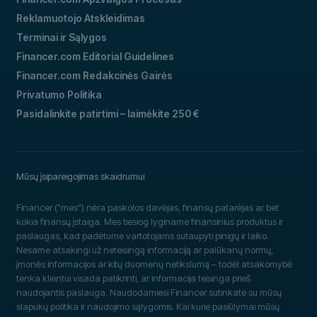
Reklamuotojo Atskleidimas
Terminai ir Sąlygos
Financer.com Editorial Guidelines
Financer.com Redakcinės Gairės
Privatumo Politika
Pasidalinkite patirtimi – laimėkite 250 €
Mūsų įsipareigojimas skaidrumui
Financer ("mes") nėra paskolos davėjas, finansų patarėjas ar bet
kokia finansų įstaiga. Mes tiesiog lyginame finansinius produktus ir
paslaugas, kad padėtume vartotojams sutaupyti pinigų ir laiko.
Nesame atsakingi už neteisingą informaciją ar palūkanų normų,
įmonės informacijos ar kitų duomenų netikslumą – todėl atsakomybė
tenka klientui visada patikrinti, ar informacija teisinga prieš
naudojantis paslauga. Naudodamiesi Financer sutinkate su mūsų
slapukų politika ir naudojimo sąlygomis. Kai kurie pasiūlymai mūsų