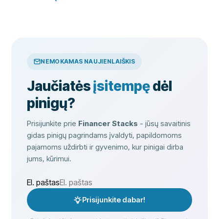
NEMOKAMAS NAUJIENLAIŠKIS
Jaučiatės
įsitempę
dėl
pinigų?
Prisijunkite prie
Financer Stacks
- jūsų savaitinis
gidas pinigų pagrindams įvaldyti, papildomoms
pajamoms uždirbti ir gyvenimo, kur pinigai dirba
jums, kūrimui.
El. paštas
Prisijunkite dabar!