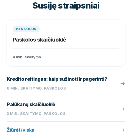
Susiję straipsniai
PASKOLOS
Paskolos skaičiuoklė
4
min. skaitymo
Kredito reitingas: kaip sužinoti ir pagerinti?
6
MIN. SKAITYMO
PASKOLOS
Palūkanų skaičiuoklė
3
MIN. SKAITYMO
PASKOLOS
Žiūrėti viską