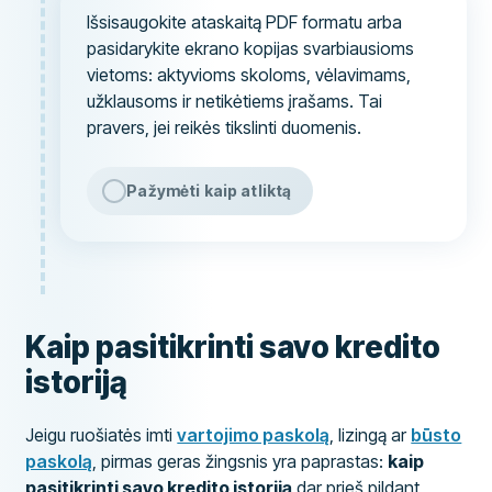
Išsisaugokite ataskaitą PDF formatu arba
pasidarykite ekrano kopijas svarbiausioms
vietoms: aktyvioms skoloms, vėlavimams,
užklausoms ir netikėtiems įrašams. Tai
pravers, jei reikės tikslinti duomenis.
Pažymėti kaip atliktą
Kaip pasitikrinti savo kredito
istoriją
Jeigu ruošiatės imti
vartojimo paskolą
, lizingą ar
būsto
paskolą
, pirmas geras žingsnis yra paprastas:
kaip
pasitikrinti savo kredito istoriją
dar prieš pildant