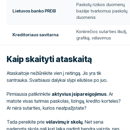
Paskolų rizikos duomenų
Lietuvos banko PRDB
bazėje tvarkomus paskolų
duomenis
Konkrečios sutarties likutį,
Kreditoriaus savitarna
grafiką, vėlavimus
Kaip skaityti ataskaitą
Ataskaitoje nežiūrėkite vien į reitingą. Jis yra tik
santrauka. Svarbiausi dalykai slypi eilutėse po juo.
Pirmiausia patikrinkite
aktyvius įsipareigojimus
. Ar
matote visas turimas paskolas, lizingą, kredito korteles?
Ar nėra sutarties, kurios neatpažįstate?
Tada pereikite prie
vėlavimų ir skolų
. Net sena
padengta skola gali kurį laiką gadinti bendrą vaizdą, nes