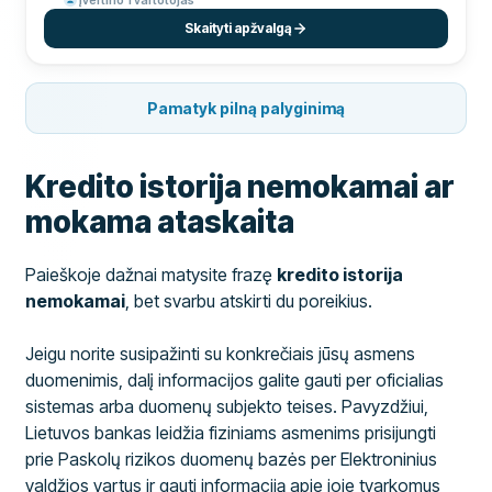
Skaityti apžvalgą
Pamatyk pilną palyginimą
Kredito istorija nemokamai ar
mokama ataskaita
Paieškoje dažnai matysite frazę
kredito istorija
nemokamai
, bet svarbu atskirti du poreikius.
Jeigu norite susipažinti su konkrečiais jūsų asmens
duomenimis, dalį informacijos galite gauti per oficialias
sistemas arba duomenų subjekto teises. Pavyzdžiui,
Lietuvos bankas leidžia fiziniams asmenims prisijungti
prie Paskolų rizikos duomenų bazės per Elektroninius
valdžios vartus ir gauti informaciją apie joje tvarkomus