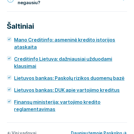
negausiu?
Šaltiniai
Mano Creditinfo: asmeninė kredito istorijos
ataskaita
Creditinfo Lietuva: dažniausiai užduodami
klausimai
Lietuvos bankas: Paskolų rizikos duomenų bazė
Lietuvos bankas: DUK apie vartojimo kreditus
Finansų ministerija: vartojimo kredito
reglamentavimas
Visi vadovai
Daugiau temoje Paskolos