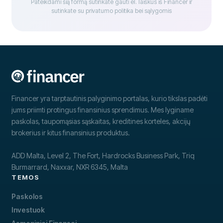
Pateikdami šią formą sutinkate gauti el. laiškus iš Financer ir
sutinkate su privatumo politika bei sąlygomis
Financer yra tarptautinis palyginimo portalas, kurio tikslas padėti
jums priimti protingus finansinius sprendimus. Mes lyginame
paskolas, taupomąsias sąskaitas, kreditines korteles, akcijų
brokerius ir kitus finansinius produktus.
ADD Malta, Level 2, The Fort, Hardrocks Business Park, Triq
Burmarrard, Naxxar, NXR 6345, Malta
TEMOS
Paskolos
Investuok