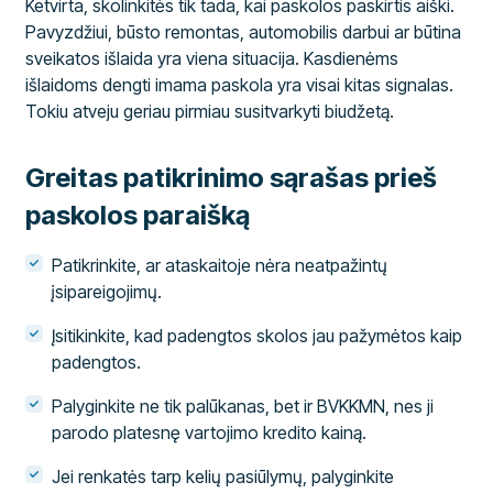
Ketvirta, skolinkitės tik tada, kai paskolos paskirtis aiški.
Pavyzdžiui, būsto remontas, automobilis darbui ar būtina
sveikatos išlaida yra viena situacija. Kasdienėms
išlaidoms dengti imama paskola yra visai kitas signalas.
Tokiu atveju geriau pirmiau susitvarkyti biudžetą.
Greitas patikrinimo sąrašas prieš
paskolos paraišką
Patikrinkite, ar ataskaitoje nėra neatpažintų
įsipareigojimų.
Įsitikinkite, kad padengtos skolos jau pažymėtos kaip
padengtos.
Palyginkite ne tik palūkanas, bet ir BVKKMN, nes ji
parodo platesnę vartojimo kredito kainą.
Jei renkatės tarp kelių pasiūlymų, palyginkite