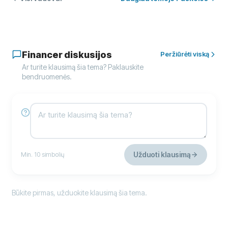
Financer diskusijos
Peržiūrėti viską
Ar turite klausimą šia tema? Paklauskite
bendruomenės.
Užduoti klausimą
Min. 10 simbolių
Būkite pirmas, užduokite klausimą šia tema.