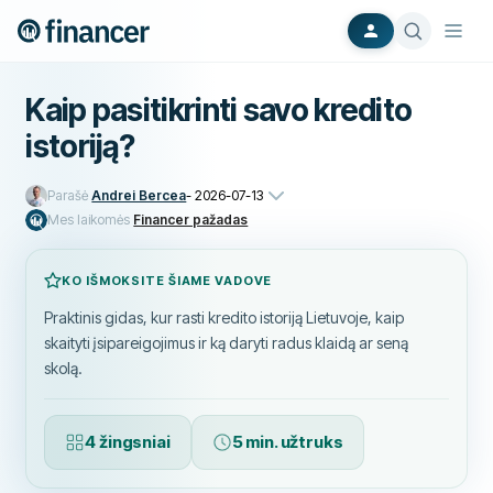
Kaip pasitikrinti savo kredito
istoriją?
Parašė
Andrei Bercea
-
2026-07-13
Mes laikomės
Financer pažadas
KO IŠMOKSITE ŠIAME VADOVE
Praktinis gidas, kur rasti kredito istoriją Lietuvoje, kaip
skaityti įsipareigojimus ir ką daryti radus klaidą ar seną
skolą.
4 žingsniai
5 min. užtruks