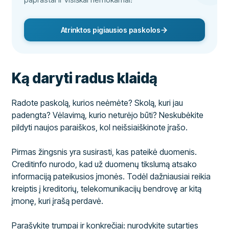
Atrinktos pigiausios paskolos
Ką daryti radus klaidą
Radote paskolą, kurios neėmėte? Skolą, kuri jau
padengta? Vėlavimą, kurio neturėjo būti? Neskubėkite
pildyti naujos paraiškos, kol neišsiaiškinote įrašo.
Pirmas žingsnis yra susirasti, kas pateikė duomenis.
Creditinfo nurodo, kad už duomenų tikslumą atsako
informaciją pateikusios įmonės. Todėl dažniausiai reikia
kreiptis į kreditorių, telekomunikacijų bendrovę ar kitą
įmonę, kuri įrašą perdavė.
Parašykite trumpai ir konkrečiai: nurodykite sutarties