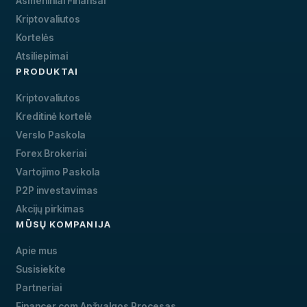
Asmeniniai Finansai
Kriptovaliutos
Kortelės
Atsiliepimai
PRODUKTAI
Kriptovaliutos
Kreditinė kortelė
Verslo Paskola
Forex Brokeriai
Vartojimo Paskola
P2P investavimas
Akcijų pirkimas
MŪSŲ KOMPANIJA
Apie mus
Susisiekite
Partneriai
Financer.com Apžvalgos Procesas