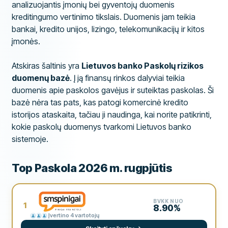
analizuojantis įmonių bei gyventojų duomenis
kreditingumo vertinimo tikslais. Duomenis jam teikia
bankai, kredito unijos, lizingo, telekomunikacijų ir kitos
įmonės.
Atskiras šaltinis yra
Lietuvos banko Paskolų rizikos
duomenų bazė
. Į ją finansų rinkos dalyviai teikia
duomenis apie paskolos gavėjus ir suteiktas paskolas. Ši
bazė nėra tas pats, kas patogi komercinė kredito
istorijos ataskaita, tačiau ji naudinga, kai norite patikrinti,
kokie paskolų duomenys tvarkomi Lietuvos banko
sistemoje.
Top Paskola 2026 m. rugpjūtis
BVKK NUO
1
8.90%
Įvertino 4 vartotojų