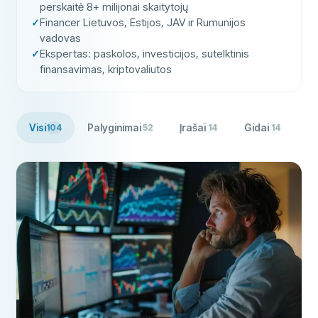
perskaitė 8+ milijonai skaitytojų
Financer Lietuvos, Estijos, JAV ir Rumunijos
vadovas
Ekspertas: paskolos, investicijos, sutelktinis
finansavimas, kriptovaliutos
Visi
Palyginimai
Įrašai
Gidai
Wi
104
52
14
14