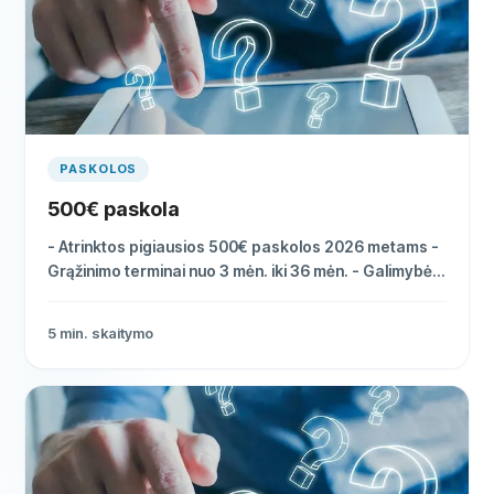
PASKOLOS
500€ paskola
- Atrinktos pigiausios 500€ paskolos 2026 metams -
Grąžinimo terminai nuo 3 mėn. iki 36 mėn. - Galimybė
gauti pinigus tą pačią dieną
5
min. skaitymo