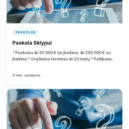
PASKOLOS
Paskola Sklypui
* Paskolos iki 30 000 € be įkeitimo; iki 200 000 € su
įkeitimu * Grąžinimo terminas iki 20 metų * Palūkanos
nuo 2.7%
6
min. skaitymo