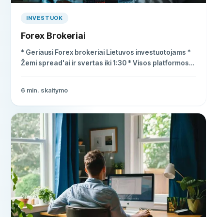
INVESTUOK
Forex Brokeriai
* Geriausi Forex brokeriai Lietuvos investuotojams *
Žemi spread'ai ir svertas iki 1:30 * Visos platformos
reguliuojamos ES priežiūros institucijų
6
min. skaitymo