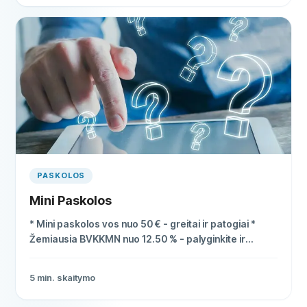
PASKOLOS
Mini Paskolos
* Mini paskolos vos nuo 50 € - greitai ir patogiai *
Žemiausia BVKKMN nuo 12.50 % - palyginkite ir
sutaupykite * Pinigai pervedami per 15 minučių
5
min. skaitymo