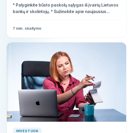
* Palyginkite būsto paskolų sąlygas iš įvairių Lietuvos
bankų ir skolintojų. * Sužinokite apie naujausius
pradinio įnašo reikalavimus ir palūkanų normas. *
Gaukite naudingus patarimus, kaip skolintis protingai
7
min. skaitymo
ir sutaupyti.
INVESTUOK