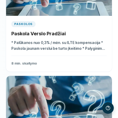
PASKOLOS
Paskola Verslo Pradžiai
* Palūkanos nuo 0,3% / mėn. su ILTE kompensacija *
Paskola jaunam verslui be turto įkeitimo * Palyginimas
nemokamas ir be įsipareigojimų
8
min. skaitymo