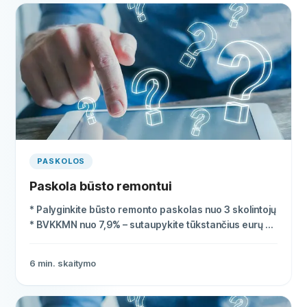
PASKOLOS
Paskola būsto remontui
* Palyginkite būsto remonto paskolas nuo 3 skolintojų
* BVKKMN nuo 7,9% – sutaupykite tūkstančius eurų *
Be užstato, pinigai – per kelias dienas
6
min. skaitymo