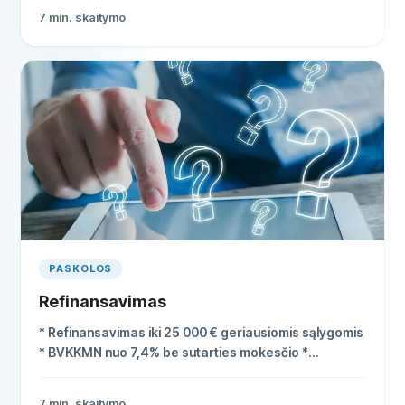
8–12 % per metus
7
min. skaitymo
PASKOLOS
Refinansavimas
* Refinansavimas iki 25 000 € geriausiomis sąlygomis
* BVKKMN nuo 7,4% be sutarties mokesčio *
Palyginkite 5 patikimus skolintojus vienoje vietoje
7
min. skaitymo