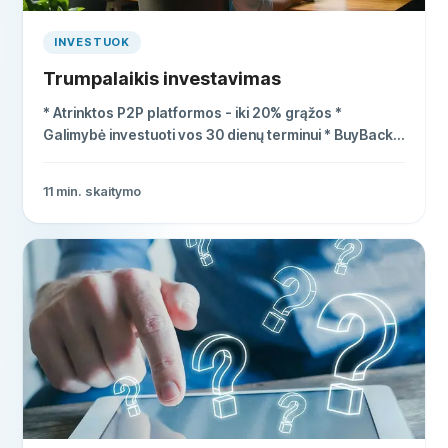
INVESTUOK
Trumpalaikis investavimas
* Atrinktos P2P platformos - iki 20% grąžos *
Galimybė investuoti vos 30 dienų terminui * BuyBack
garantija investicijoms
11
min. skaitymo