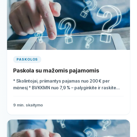
PASKOLOS
Paskola su mažomis pajamomis
* Skolintojai, priimantys pajamas nuo 200 € per
mėnesį * BVKKMN nuo 7,9 % – palyginkite ir raskite
pigiausiai * Pinigai į sąskaitą dar tą pačią dieną
9
min. skaitymo