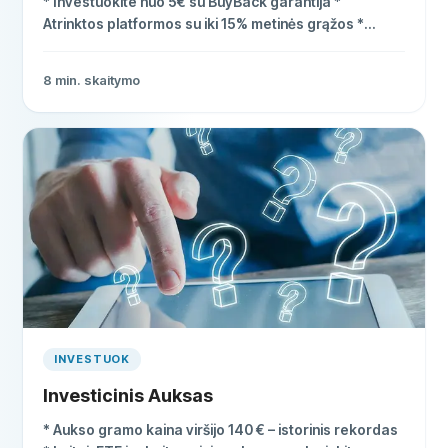
* Investuokite nuo 5€ su BuyBack garantija *
Atrinktos platformos su iki 15% metinės grąžos *
Paprastas procesas, tinkamas pradedantiesiems
8
min. skaitymo
INVESTUOK
Investicinis Auksas
* Aukso gramo kaina viršijo 140 € – istorinis rekordas