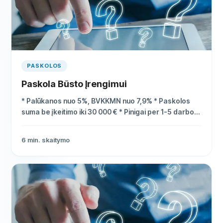
PASKOLOS
Paskola Būsto Įrengimui
* Palūkanos nuo 5%, BVKKMN nuo 7,9% * Paskolos
suma be įkeitimo iki 30 000 € * Pinigai per 1-5 darbo
dienas
6
min. skaitymo