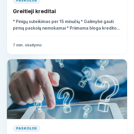
PASKOLOS
Greitieji kreditai
* Pinigų suteikimas per 15 minučių * Galimybė gauti
pirmą paskolą nemokamai * Priimama bloga kredito
istorija
7
min. skaitymo
PASKOLOS