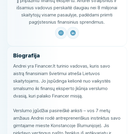
jį pripažintu finansų ekspertu. Andrei straipsnius ir
išsamius vadovus perskaitė daugiau nei 8 milijonai
skaitytojų visame pasaulyje, padėdami priimti
pagrįstesnius finansinius sprendimus.
Biografija
Andrei yra Financer.lt turinio vadovas, kuris savo
aistrą finansiniam švietimui atneša Lietuvos
skaitytojams. Jo įspūdinga kelionė nuo vaikystės
smalsumo iki finansų eksperto įkūnija verslumo
dvasią, kuri palaiko Financer misiją.
Verslumo įgūdžiai pasireiškė anksti – vos 7 metų
amžiaus Andrei rodė antrepreneriškus instinktus savo
gimtajame mieste Konstancoje (Rumunijoje). Jis
pirkdavo vertingus pašto ženklus iš antikvariatų ir