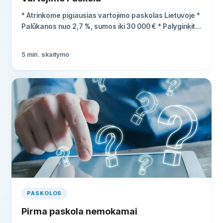
* Atrinkome pigiausias vartojimo paskolas Lietuvoje *
Palūkanos nuo 2,7 %, sumos iki 30 000 € * Palyginkite
BVKKMN ir sutaupykite šimtus eurų
5
min. skaitymo
PASKOLOS
Pirma paskola nemokamai