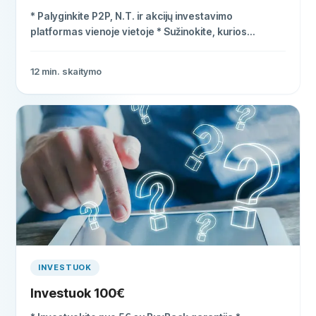
* Palyginkite P2P, N.T. ir akcijų investavimo
platformas vienoje vietoje * Sužinokite, kurios
platformos siūlo geriausią grąžą ir apsaugą *
Atrinktos tik patikimos, Lietuvos Banko prižiūrimos
12
min. skaitymo
platformos
INVESTUOK
Investuok 100€