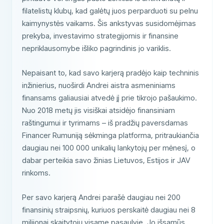
filatelistų klubų, kad galėtų juos perparduoti su pelnu
kaimynystės vaikams. Šis ankstyvas susidomėjimas
prekyba, investavimo strategijomis ir finansine
nepriklausomybe išliko pagrindinis jo variklis.
Nepaisant to, kad savo karjerą pradėjo kaip techninis
inžinierius, nuoširdi Andrei aistra asmeniniams
finansams galiausiai atvedė jį prie tikrojo pašaukimo.
Nuo 2018 metų jis visiškai atsidėjo finansiniam
raštingumui ir tyrimams – iš pradžių paversdamas
Financer Rumuniją sėkminga platforma, pritraukiančia
daugiau nei 100 000 unikalių lankytojų per mėnesį, o
dabar perteikia savo žinias Lietuvos, Estijos ir JAV
rinkoms.
Per savo karjerą Andrei parašė daugiau nei 200
finansinių straipsnių, kuriuos perskaitė daugiau nei 8
milijonai skaitytojų visame pasaulyje. Jo išsamūs