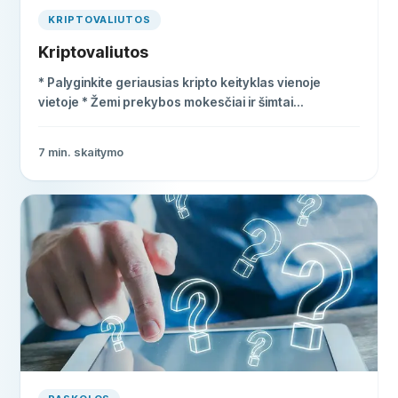
KRIPTOVALIUTOS
Kriptovaliutos
* Palyginkite geriausias kripto keityklas vienoje
vietoje * Žemi prekybos mokesčiai ir šimtai
kriptovaliutų * Bitcoin, Ethereum, Solana ir daugiau nei
350 altcoins
7
min. skaitymo