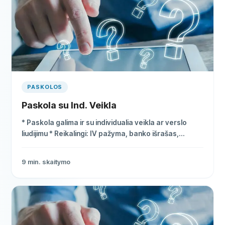
PASKOLOS
Paskola su Ind. Veikla
* Paskola galima ir su individualia veikla ar verslo
liudijimu * Reikalingi: IV pažyma, banko išrašas,
sutartys * BVKKMN nuo 10%, sumos iki 30 000 €
9
min. skaitymo