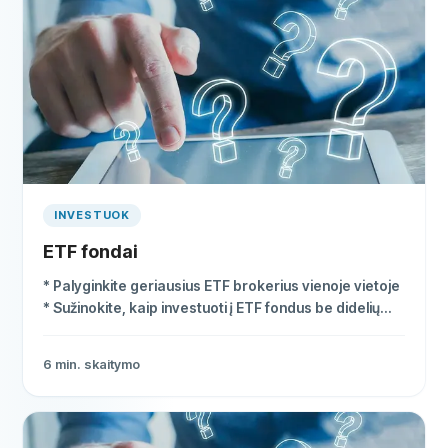
INVESTUOK
ETF fondai
* Palyginkite geriausius ETF brokerius vienoje vietoje
* Sužinokite, kaip investuoti į ETF fondus be didelių
mokesčių * Atrinktos platformos su geriausiais
įkainiais
6
min. skaitymo