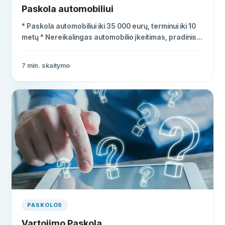
Paskola automobiliui
* Paskola automobiliui iki 35 000 eurų, terminui iki 10
metų * Nereikalingas automobilio įkeitimas, pradinis
įnašas ar KASKO * Palūkanos nuo 6%, pinigai per 1-3
dienas
7
min. skaitymo
PASKOLOS
Vartojimo Paskola