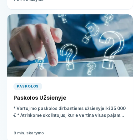
PASKOLOS
Paskolos Užsienyje
* Vartojimo paskolos dirbantiems užsienyje iki 35 000
€ * Atrinkome skolintojus, kurie vertina visas pajamas
* Palūkanos nuo 6%, pasiūlymas per 10 min.
8
min. skaitymo