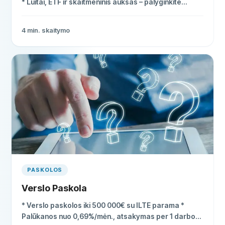
* Luitai, ETF ir skaitmeninis auksas – palyginkite
būdus * Investicinis auksas neapmokestinamas PVM
Lietuvoje
4
min. skaitymo
PASKOLOS
Verslo Paskola
* Verslo paskolos iki 500 000€ su ILTE parama *
Palūkanos nuo 0,69%/mėn., atsakymas per 1 darbo