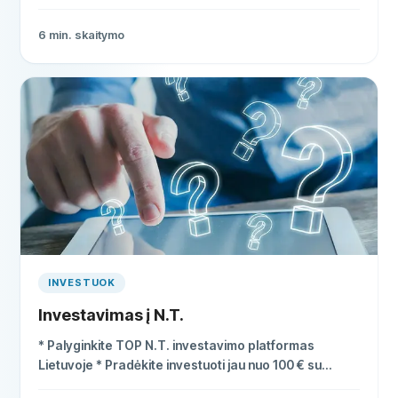
dieną * Greita paskola verslui be užstato iki 100 000€
6
min. skaitymo
INVESTUOK
Investavimas į N.T.
* Palyginkite TOP N.T. investavimo platformas
Lietuvoje * Pradėkite investuoti jau nuo 100 € su
licencijuotomis platformomis * Vidutinė grąža siekia