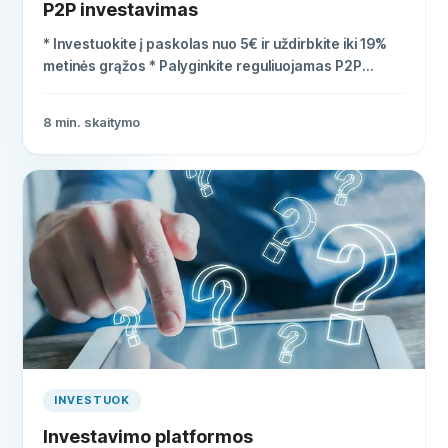
P2P investavimas
* Investuokite į paskolas nuo 5€ ir uždirbkite iki 19%
metinės grąžos * Palyginkite reguliuojamas P2P
platformas su BuyBack garantija * Raskite
tinkamiausias platformas pagal grąžą, riziką ir
8
min. skaitymo
sąlygas
INVESTUOK
Investavimo platformos