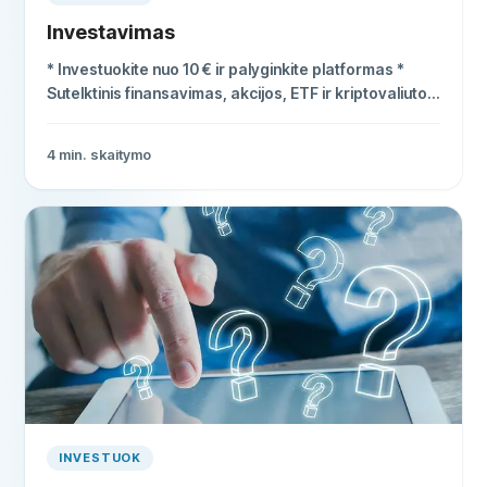
Investavimas
* Investuokite nuo 10 € ir palyginkite platformas *
Sutelktinis finansavimas, akcijos, ETF ir kriptovaliutos
* Sužinokite apie sudėtines palūkanas ir grąžą
4
min. skaitymo
INVESTUOK