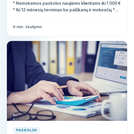
* Nemokamos paskolos naujiems klientams iki 1 000 €
* Iki 12 mėnesių terminas be palūkanų ir mokesčių *
Pinigai pervedami per 15 minučių
6
min. skaitymo
PASKOLOS