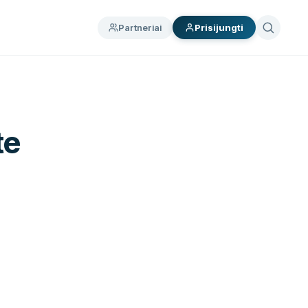
Partneriai
Prisijungti
te