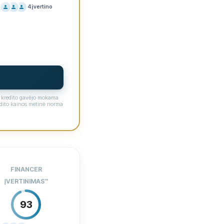
4
įvertino
NODARA
80
ALBA
70
YGOS
60
IRTIS
91
o kredito gavėjo mokama
edito kainos metinė norma
18
0 €
FINANCER
Taip
ĮVERTINIMAS
™
inas
Taip
93
Taip