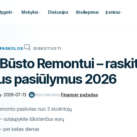
lyginti
Mokykis
Diskusijos
Atsiliepimai
Įrankiai
PASKOLOS
DISKUTUOTI
Būsto Remontui – raski
ius pasiūlymus 2026
a
-
2026-07-13
Mes laikomės
Financer pažadas
remonto paskolas nuo 3 skolintojų
 sutaupykite tūkstančius eurų
 – per kelias dienas