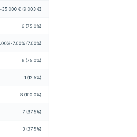
Taip
-35 000 € (9 003 €)
6 (75.0%)
07:00 - 22:00
Ne
7.00%-7.00% (7.00%)
Taip
6 (75.0%)
1 (12.5%)
8 (100.0%)
7 (87.5%)
3 (37.5%)