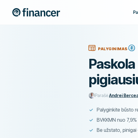
Pa
PALYGINIMAS
Paskola 
pigiaus
Parašė
Andrei Berce
Palyginkite būsto 
BVKKMN nuo 7,9% –
Be užstato, pinigai