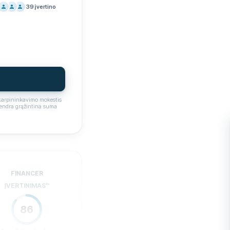
39
įvertino
Taip
NODARA
80
ALBA
100
YGOS
80
09:00 - 17:00
IRTIS
93
7%
Ne
tarpininkavimo mokestis
bendra grąžintina suma
Taip
18
0 €
FINANCER
Taip
ĮVERTINIMAS
™
inas
Ne
86
Ne