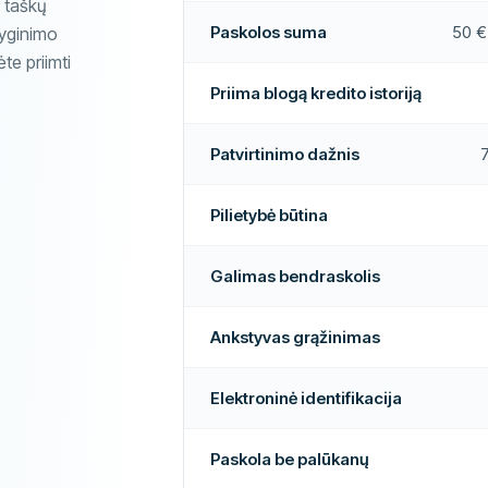
nų
Ne
 taškų
Elektroninė identifikacija
Paskolos suma
50 €
lyginimo
te priimti
Daugiau apie šią įmonę
PAPILDOMI LAUKAI
Priima blogą kredito istoriją
Mokėjimo valandos
lis
Taip
Aukštas patvirtinimo dažnis
Patvirtinimo dažnis
pis
Taip
Rekomenduojama įmonė
 istoriją
Ne
Pilietybė būtina
galį
Ne
Galimas bendraskolis
i
Taip
Ankstyvas grąžinimas
mas
Taip
valandas
Ne
Elektroninė identifikacija
Ne
Paskola be palūkanų
nų
Ne