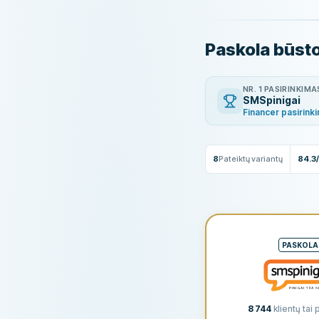
Paskola būsto
NR. 1 PASIRINKIMA
SMSpinigai
Financer pasirink
8
Pateiktų variantų
84.3
PASKOLA
8 744
klientų tai 