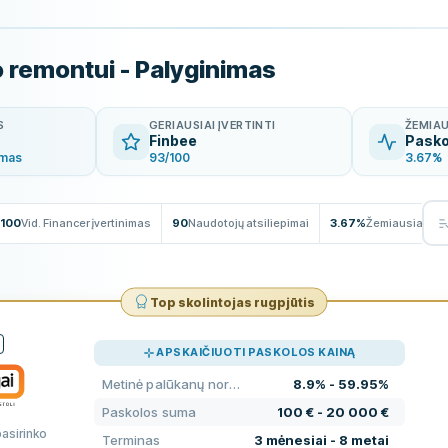
 remontui - Palyginimas
S
GERIAUSIAI ĮVERTINTI
ŽEMIA
Finbee
Pasko
imas
93/100
3.67%
/100
Vid. Financer įvertinimas
90
Naudotojų atsiliepimai
3.67%
Žemiausia pal
Top skolintojas rugpjūtis
APSKAIČIUOTI PASKOLOS KAINĄ
Metinė palūkanų norma
8.9% - 59.95%
Paskolos suma
100 € - 20 000 €
pasirinko
Terminas
3 mėnesiai - 8 metai