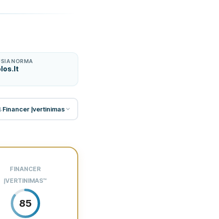
USIA NORMA
los.lt
Financer Įvertinimas
ūkanų norma
FINANCER
ĮVERTINIMAS
™
85