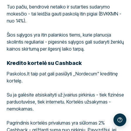
Tuo pačiu, bendrovė netaiko ir sutarties sudarymo
mokesčio - tai leidžia gauti paskolą itin pigiai (BVKKMN -
nuo 14%).
Šios sąlygos yra itin palankios tiems, kurie planuoja
skolintis reguliariai - pigesnės sąlygos gali sudaryti ženklų
kainos skirtumą per ilgesnį laiko tarpą.
Kredito kortelė su Cashback
Paskolos.lt taip pat gali pasiūlyti ,,Nordecum" kreditinę
kortelę.
Su ja galėsite atsiskaityti už įvairius pirkinius - tiek fizinėse
parduotuvėse, tiek internetu. Kortelės užsakymas -
nemokamas.
Pagrindinis kortelės privalumas yra siūlomas 2%
Cashback - grįžtanti suma nuo pirkinių. Pavyzdžiui, jei