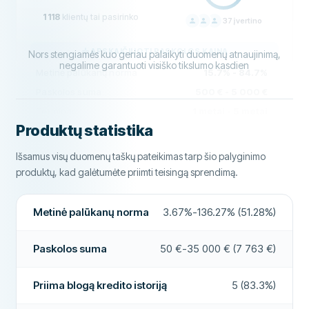
1 118
klientų tai pasirinko
Mėnesiniai mokesčiai
0.57%
37
įvertino
Paskolos brokeris
Ne
KAINODARA
80
REIKALAVIMAI
Paskola be palūkanų
Ne
APSKAIČIUOTI PASKOLOS KAINĄ
Nors stengiamės kuo geriau palaikyti duomenų atnaujinimą,
PAGALBA
70
Minimalus amžius
negalime garantuoti visiško tikslumo kasdien
19
Metinė palūkanų norma
15.7% - 84.7%
PAPILDOMI LAUKAI
SĄLYGOS
80
Minimalios pajamos
0 €
Paskolos suma
500 € - 5 000 €
Mokėjimo valandos
07:00 - 22:00
PATIRTIS
81
Terminas
1 metai - 5 metai
Nacionalinis bankas būtinas
Taip
Aukštas patvirtinimo dažnis
Ne
Produktų statistika
Priima blogą kredito istoriją
Taip
Nacionalinis telefono numeris būtinas
Taip
Minimalus amžius
18
Rekomenduojama įmonė
Taip
Išsamus visų duomenų taškų pateikimas tarp šio palyginimo
Paskolos pratęsimai
Ne
Pilietybė būtina
Taip
produktų, kad galėtumėte priimti teisingą sprendimą.
Mėnesiniai mokesčiai
5,95–8,95 eurų per mėnesį
Daugiau apie šią įmonę
Elektroninė identifikacija
Taip
Žiūrėti daugiau
Metinė palūkanų norma
3.67%-136.27% (51.28%)
FUNKCIJOS
Kreipkis dabar
Paskolos suma
Galimas bendraskolis
50 €-35 000 € (7 763 €)
Ne
Pavyzdžiui, pasirinkus 2,000€ paskolą 12 mėn. terminui, mėnesio įmoka
Atšaukimo laikotarpis
Taip
- 188.47€, metinė palūkanų norma - 15%, mėnesinis administravimo
Priima blogą kredito istoriją
5 (83.3%)
mokestis - 7.95€, bendra mokama suma - 2,261.53€
SĄLYGOS IR MOKESČIAI
Priima blogą kredito istoriją
Taip