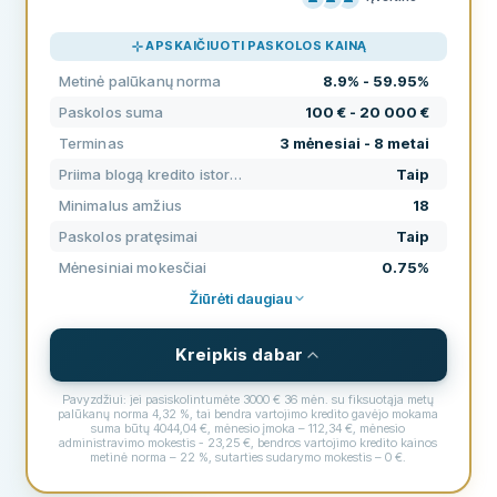
KAINODARA
80
APSKAIČIUOTI PASKOLOS KAINĄ
PAGALBA
70
Metinė palūkanų norma
8.9% - 59.95%
SĄLYGOS
60
Paskolos suma
100 € - 20 000 €
PATIRTIS
91
Terminas
3 mėnesiai - 8 metai
Priima blogą kredito istoriją
Taip
Minimalus amžius
18
Paskolos pratęsimai
Taip
Mėnesiniai mokesčiai
0.75%
Žiūrėti daugiau
Kreipkis dabar
Pavyzdžiui: jei pasiskolintumėte 3000 € 36 mėn. su fiksuotąja metų
palūkanų norma 4,32 %, tai bendra vartojimo kredito gavėjo mokama
suma būtų 4044,04 €, mėnesio įmoka – 112,34 €, mėnesio
administravimo mokestis - 23,25 €, bendros vartojimo kredito kainos
metinė norma – 22 %, sutarties sudarymo mokestis – 0 €.
SĄLYGOS IR MOKESČIAI