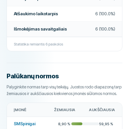
FUNKCIJOS
Galimas bendraskolis
Ne
Atšaukimo laikotarpis
6 (100.0%)
Atšaukimo laikotarpis
Taip
Išmokėjimas savaitgaliais
6 (100.0%)
Priima blogą kredito istoriją
Taip
Statistika remiantis
6
paskolos
Išmokėjimas savaitgalį
Taip
Paskolos pratęsimai
Ne
Ankstyvas grąžinimas
Taip
Palūkanų normos
Mokėjimas per 24 valandas
Taip
Palyginkite normas tarp visų teikėjų. Juostos rodo diapazoną tarp
žemiausios ir aukščiausios kiekvienos įmonės siūlomos normos.
Paskolos brokeris
Ne
Paskola be palūkanų
Ne
ĮMONĖ
ŽEMIAUSIA
AUKŠČIAUSIA
PAPILDOMI LAUKAI
SMSpinigai
8,90
%
59,95
%
Mokėjimo valandos
07:00 - 22:00