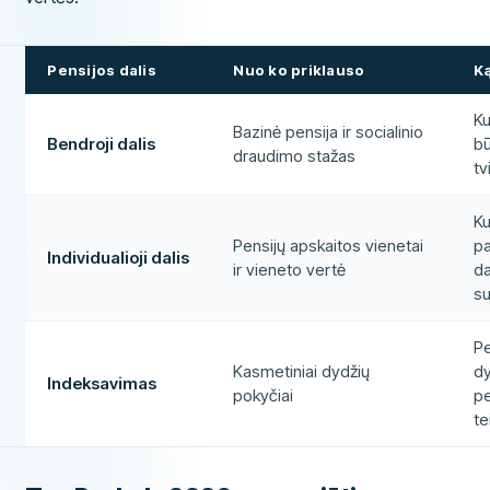
Pensijos dalis
Nuo ko priklauso
Ką
Ku
Bazinė pensija ir socialinio
Bendroji dalis
bū
draudimo stažas
tv
Ku
Pensijų apskaitos vienetai
pa
Individualioji dalis
ir vieneto vertė
da
s
Pe
Kasmetiniai dydžių
dy
Indeksavimas
pokyčiai
pe
te