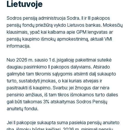
Lietuvoje
Sodros pensiją administruoja Sodra. II ir III pakopos
pensijų fondų priežiūrą vykdo Lietuvos bankas. Mokesčių
klausimais, ypač kai kalbama apie GPM lengvatas ar
pensijų kaupimo išmokų apmokestinimą, aktuali VMI
informacija.
Nuo 2026 m. sausio 1 d. įsigalioję pakeitimai suteikė
daugiau pasirinkimo II pakopos dalyviams. Atsirado
galimybė tam tikromis sąlygomis atsiimti dalį sukaupto
turto, sustabdyti įmokas, o kai kuriais atvejais ir
pasitraukti iš kaupimo. Svarbu: jei žmogus dar nėra
pensinio amžiaus, iš tam tikros išmokamos turto dalies
gali būti taikomas 3% atskaitymas Sodros Pensijų
anuitetų fondui.
Jei II pakopoje sukaupta suma pasiekia pensijų anuiteto
ribą, išmokų būdas keičiasi. 2026 m. minimali pensijų