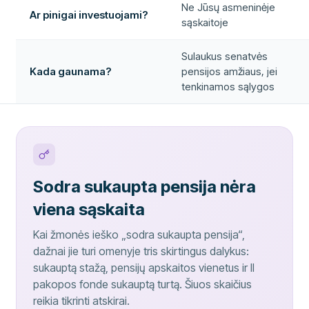
Ne Jūsų asmeninėje
Ar pinigai investuojami?
sąskaitoje
Sulaukus senatvės
Kada gaunama?
pensijos amžiaus, jei
tenkinamos sąlygos
Sodra sukaupta pensija nėra
viena sąskaita
Kai žmonės ieško „sodra sukaupta pensija“,
dažnai jie turi omenyje tris skirtingus dalykus:
sukauptą stažą, pensijų apskaitos vienetus ir II
pakopos fonde sukauptą turtą. Šiuos skaičius
reikia tikrinti atskirai.