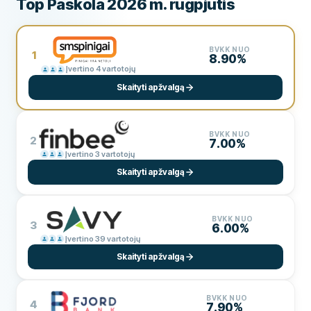
Top Paskola 2026 m. rugpjūtis
BVKK NUO
1
8.90%
Įvertino 4 vartotojų
Skaityti apžvalgą
BVKK NUO
2
7.00%
Įvertino 3 vartotojų
Skaityti apžvalgą
BVKK NUO
3
6.00%
Įvertino 39 vartotojų
Skaityti apžvalgą
BVKK NUO
4
7.90%