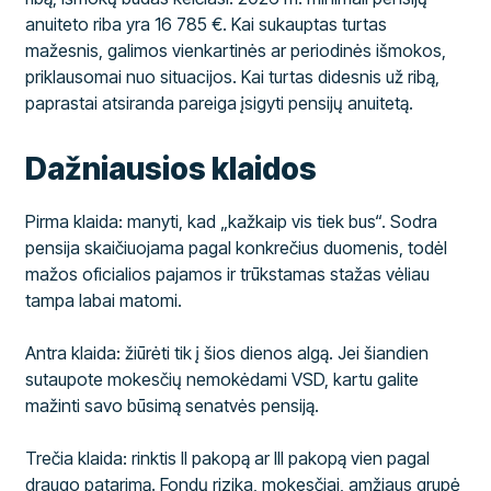
anuiteto riba yra 16 785 €. Kai sukauptas turtas
mažesnis, galimos vienkartinės ar periodinės išmokos,
priklausomai nuo situacijos. Kai turtas didesnis už ribą,
paprastai atsiranda pareiga įsigyti pensijų anuitetą.
Dažniausios klaidos
Pirma klaida: manyti, kad „kažkaip vis tiek bus“. Sodra
pensija skaičiuojama pagal konkrečius duomenis, todėl
mažos oficialios pajamos ir trūkstamas stažas vėliau
tampa labai matomi.
Antra klaida: žiūrėti tik į šios dienos algą. Jei šiandien
sutaupote mokesčių nemokėdami VSD, kartu galite
mažinti savo būsimą senatvės pensiją.
Trečia klaida: rinktis II pakopą ar III pakopą vien pagal
draugo patarimą. Fondų rizika, mokesčiai, amžiaus grupė