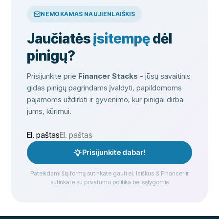
NEMOKAMAS NAUJIENLAIŠKIS
Jaučiatės
įsitempę
dėl
pinigų?
Prisijunkite prie
Financer Stacks
- jūsų savaitinis
gidas pinigų pagrindams įvaldyti, papildomoms
pajamoms uždirbti ir gyvenimo, kur pinigai dirba
jums, kūrimui.
El. paštas
Prisijunkite dabar!
Pateikdami šią formą sutinkate gauti el. laiškus iš Financer ir
sutinkate su privatumo politika bei sąlygomis