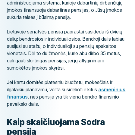
administruojama sistema, kurioje dabartinių dirbančiųjų
įmokos finansuoja dabartines pensijas, o Jūsų įmokos
sukuria teises į būsimą pensiją.
Lietuvoje senatvės pensija paprastai susideda iš dviejų
dalių: bendrosios ir individualiosios. Bendroji dalis labiau
susijusi su stažu, o individualioji su pensijų apskaitos
vienetais. Dėl to du žmonės, kurie abu dirbo 35 metus,
gali gauti skirtingas pensijas, jei jų atlyginimai ir
sumokėtos įmokos skyrėsi.
Jei kartu domitės platesniu biudžetu, mokesčiais ir
ilgalaikiu planavimu, verta susidėlioti ir kitus
asmeninius
finansus
, nes pensija yra tik viena bendro finansinio
paveikslo dalis.
Kaip skaičiuojama Sodra
pensija