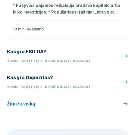
* Pasyvios pajamos reikalauja pradinio kapitalo arba
laiko investicijos. * Populiariausi šaltiniai Lietuvoje:
dividendai, P2P platformos, sutelktinis finansavimas,
NT nuoma. * Palūkanų pajamos apmokestinamos 15
10
min. skaitymo
%, pirmieji 500 € per metus neapmokestinami.
Kas yra EBITDA?
3
MIN. SKAITYMO
ASMENINIAI FINANSAI
Kas yra Depozitas?
3
MIN. SKAITYMO
ASMENINIAI FINANSAI
Žiūrėti viską