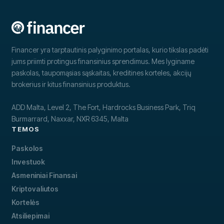
Financer yra tarptautinis palyginimo portalas, kurio tikslas padėti
jums priimti protingus finansinius sprendimus. Mes lyginame
paskolas, taupomąsias sąskaitas, kreditines korteles, akcijų
brokerius ir kitus finansinius produktus.
ADD Malta, Level 2, The Fort, Hardrocks Business Park, Triq
Burmarrard, Naxxar, NXR 6345, Malta
TEMOS
Paskolos
Investuok
Asmeniniai Finansai
Kriptovaliutos
Kortelės
Atsiliepimai