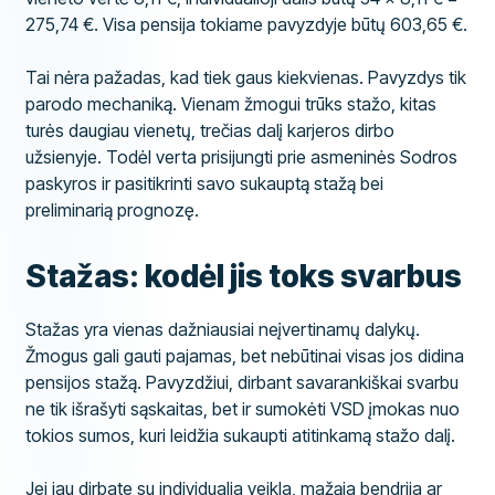
275,74 €. Visa pensija tokiame pavyzdyje būtų 603,65 €.
Tai nėra pažadas, kad tiek gaus kiekvienas. Pavyzdys tik
parodo mechaniką. Vienam žmogui trūks stažo, kitas
turės daugiau vienetų, trečias dalį karjeros dirbo
užsienyje. Todėl verta prisijungti prie asmeninės Sodros
paskyros ir pasitikrinti savo sukauptą stažą bei
preliminarią prognozę.
Stažas: kodėl jis toks svarbus
Stažas yra vienas dažniausiai neįvertinamų dalykų.
Žmogus gali gauti pajamas, bet nebūtinai visas jos didina
pensijos stažą. Pavyzdžiui, dirbant savarankiškai svarbu
ne tik išrašyti sąskaitas, bet ir sumokėti VSD įmokas nuo
tokios sumos, kuri leidžia sukaupti atitinkamą stažo dalį.
Jei jau dirbate su individualia veikla, mažąja bendrija ar