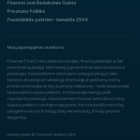
Financer.com Redakcinės Gairės
Privatumo Politika
Pasidalinkite patirtimi – laimėkite 250 €
Mūsų įsipareigojimas skaidrumui
Financer ("mes") nėra paskolos davėjas, finansų patarėjas ar bet
kokia finansų įstaiga. Mes tiesiog lyginame finansinius produktus ir
paslaugas, kad padėtume vartotojams sutaupyti pinigų ir laiko.
Nesame atsakingi už neteisingą informaciją ar palūkanų normų,
įmonės informacijos ar kitų duomenų netikslumą – todėl atsakomybė
tenka klientui visada patikrinti, ar informacija teisinga prieš
naudojantis paslauga. Naudodamiesi Financer sutinkate su mūsų
slapukų politika ir naudojimo sąlygomis. Kai kurie pasiūlymai mūsų
palyginimuose yra iš trečiųjų šalių reklamuotojų, iš kurių gausime
atlyginimą.
Autorių teisės © Financer Limited 2026