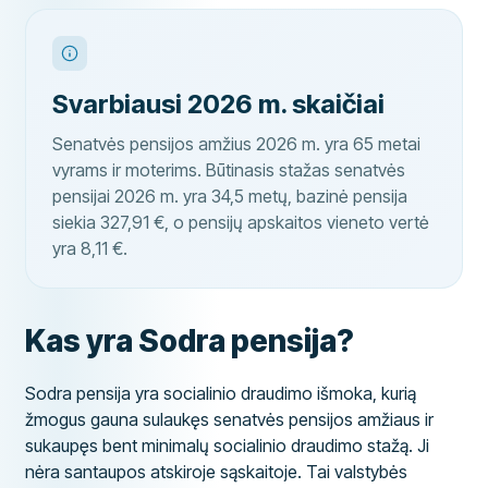
Svarbiausi 2026 m. skaičiai
Senatvės pensijos amžius 2026 m. yra 65 metai
vyrams ir moterims. Būtinasis stažas senatvės
pensijai 2026 m. yra 34,5 metų, bazinė pensija
siekia 327,91 €, o pensijų apskaitos vieneto vertė
yra 8,11 €.
Kas yra Sodra pensija?
Sodra pensija yra socialinio draudimo išmoka, kurią
žmogus gauna sulaukęs senatvės pensijos amžiaus ir
sukaupęs bent minimalų socialinio draudimo stažą. Ji
nėra santaupos atskiroje sąskaitoje. Tai valstybės