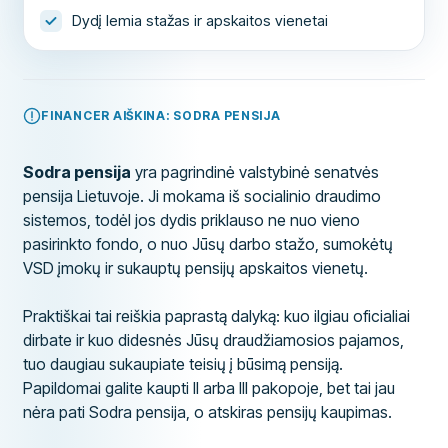
Dydį lemia stažas ir apskaitos vienetai
FINANCER AIŠKINA: SODRA PENSIJA
Sodra pensija
yra pagrindinė valstybinė senatvės
pensija Lietuvoje. Ji mokama iš socialinio draudimo
sistemos, todėl jos dydis priklauso ne nuo vieno
pasirinkto fondo, o nuo Jūsų darbo stažo, sumokėtų
VSD įmokų ir sukauptų pensijų apskaitos vienetų.
Praktiškai tai reiškia paprastą dalyką: kuo ilgiau oficialiai
dirbate ir kuo didesnės Jūsų draudžiamosios pajamos,
tuo daugiau sukaupiate teisių į būsimą pensiją.
Papildomai galite kaupti II arba III pakopoje, bet tai jau
nėra pati Sodra pensija, o atskiras pensijų kaupimas.