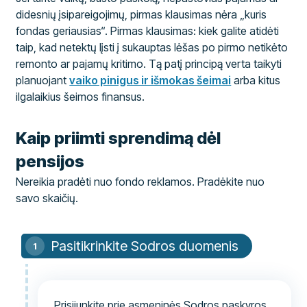
didesnių įsipareigojimų, pirmas klausimas nėra „kuris
fondas geriausias“. Pirmas klausimas: kiek galite atidėti
taip, kad netektų lįsti į sukauptas lėšas po pirmo netikėto
remonto ar pajamų kritimo. Tą patį principą verta taikyti
planuojant
vaiko pinigus ir išmokas šeimai
arba kitus
ilgalaikius šeimos finansus.
Kaip priimti sprendimą dėl
pensijos
Nereikia pradėti nuo fondo reklamos. Pradėkite nuo
savo skaičių.
Pasitikrinkite Sodros duomenis
Prisijunkite prie asmeninės Sodros paskyros