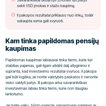
Savarankiškai dirbantys žmonės turi patys
sekti VSD įmokas ir stažo kaupimą.
II pakopos rezultatai priklauso nuo rinkų, todėl
sukaupta suma gali svyruoti.
Kam tinka papildomas pensijų
kaupimas
Papildomas kaupimas labiausiai tinka tiems, kurie turi
stabilias pajamas, gali ilgam atidėti dalį atlyginimo ir
supranta, kad investavimo rezultatai svyruos. II pakopa
gali būti logiška, jei norite valstybės paskatos ir nenorite
visko valdyti patys. III pakopa arba savarankiškas
investavimas labiau tinka tiems, kurie nori daugiau
lankstumo.
Jei turite vaikų, būsto paskolą, nepastovias pajamas ar