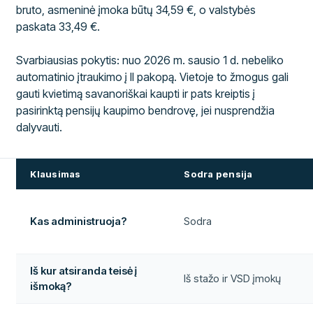
bruto, asmeninė įmoka būtų 34,59 €, o valstybės
paskata 33,49 €.
Svarbiausias pokytis: nuo 2026 m. sausio 1 d. nebeliko
automatinio įtraukimo į II pakopą. Vietoje to žmogus gali
gauti kvietimą savanoriškai kaupti ir pats kreiptis į
pasirinktą pensijų kaupimo bendrovę, jei nusprendžia
dalyvauti.
Klausimas
Sodra pensija
Kas administruoja?
Sodra
Iš kur atsiranda teisė į
Iš stažo ir VSD įmokų
išmoką?