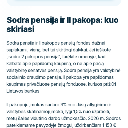
Sodra pensija ir II pakopa: kuo
skiriasi
Sodra pensija ir II pakopos pensijų fondas dažnai
suplakami į vieną, bet tai skirtingi dalykai. Jei ieškote
„sodra 2 pakopos pensija“, turėkite omenyje, kad
kalbate apie papildomą kaupimą, o ne apie pačią
valstybinę senatvės pensiją. Sodra pensija yra valstybinė
socialinio draudimo pensija. II pakopa yra papildomas
kaupimas privačiuose pensijų fonduose, kuriuos prižiūri
Lietuvos bankas.
II pakopoje įmokas sudaro 3% nuo Jūsų atlyginimo ir
valstybės skatinamoji įmoka, lygi 1,5% nuo užpraeitų
metų šalies vidutinio darbo užmokesčio. 2026 m. Sodros
pateikiamame pavyzdyje žmogui, uždirbančiam 1 153 €