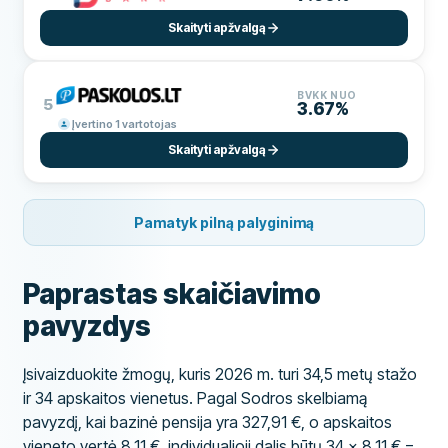
Skaityti apžvalgą
BVKK NUO
5
3.67%
Įvertino 1 vartotojas
Skaityti apžvalgą
Pamatyk pilną palyginimą
Paprastas skaičiavimo
pavyzdys
Įsivaizduokite žmogų, kuris 2026 m. turi 34,5 metų stažo
ir 34 apskaitos vienetus. Pagal Sodros skelbiamą
pavyzdį, kai bazinė pensija yra 327,91 €, o apskaitos
vieneto vertė 8,11 €, individualioji dalis būtų 34 × 8,11 € =