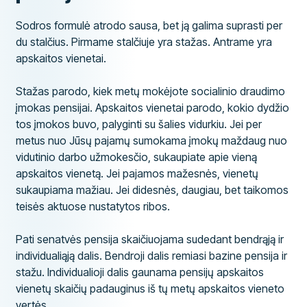
Sodros formulė atrodo sausa, bet ją galima suprasti per
du stalčius. Pirmame stalčiuje yra stažas. Antrame yra
apskaitos vienetai.
Stažas parodo, kiek metų mokėjote socialinio draudimo
įmokas pensijai. Apskaitos vienetai parodo, kokio dydžio
tos įmokos buvo, palyginti su šalies vidurkiu. Jei per
metus nuo Jūsų pajamų sumokama įmokų maždaug nuo
vidutinio darbo užmokesčio, sukaupiate apie vieną
apskaitos vienetą. Jei pajamos mažesnės, vienetų
sukaupiama mažiau. Jei didesnės, daugiau, bet taikomos
teisės aktuose nustatytos ribos.
Pati senatvės pensija skaičiuojama sudedant bendrąją ir
individualiąją dalis. Bendroji dalis remiasi bazine pensija ir
stažu. Individualioji dalis gaunama pensijų apskaitos
vienetų skaičių padauginus iš tų metų apskaitos vieneto
vertės.