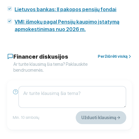
Lietuvos bankas: II pakopos pensijų fondai
VMI: išmokų pagal Pensijų kaupimo įstatymą
apmokestinimas nuo 2026 m.
Financer diskusijos
Peržiūrėti viską
Ar turite klausimą šia tema? Paklauskite
bendruomenės.
Užduoti klausimą
Min. 10 simbolių