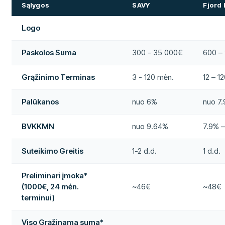
Sąlygos
SAVY
Fjord
Logo
Paskolos Suma
300 - 35 000€
600 –
Grąžinimo Terminas
3 - 120 mėn.
12 – 1
Palūkanos
nuo 6%
nuo 7
BVKKMN
nuo 9.64%
7.9% 
Suteikimo Greitis
1-2 d.d.
1 d.d.
Preliminari įmoka*
(1000€, 24 mėn.
~46€
~48€
terminui)
Viso Grąžinama suma*