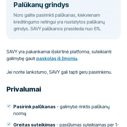
Palūkanų grindys
Nors galite pasirinkti palūkanas, kiekvienam
kreditingumo reitingui yra nustatytos palūkanų
grindys. SAVY palūkanos prasideda nuo 6%.
SAVY yra pakankamai išskirtinė platforma, suteikianti
galimybę gauti
paskolas iš žmonių
.
Jei norite lankstumo, SAVY gali tapti geru pasirinkimu.
Privalumai
Pasirink palūkanas
- galimybė rinktis palūkanų
normą
Greitas suteikimas
- pasiūlymas suteikiamas per 1-