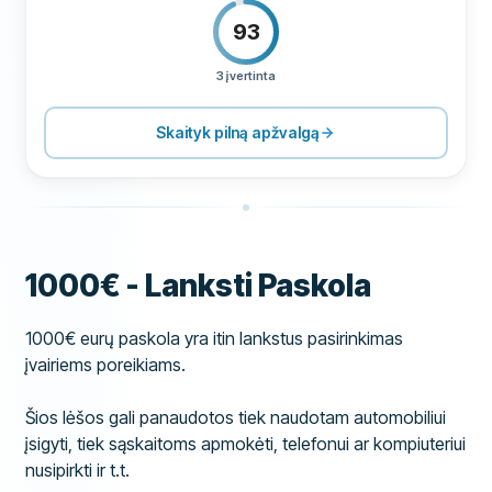
93
3 įvertinta
KAINODARA
100
PAGALBA
80
Skaityk pilną apžvalgą
SĄLYGOS
80
PATIRTIS
67
1000€ - Lanksti Paskola
1000€ eurų paskola yra itin lankstus pasirinkimas
įvairiems poreikiams.
Šios lėšos gali panaudotos tiek naudotam automobiliui
įsigyti, tiek sąskaitoms apmokėti, telefonui ar kompiuteriui
nusipirkti ir t.t.