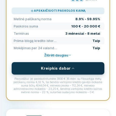
KAINODARA
80
APSKAIČIUOTI PASKOLOS KAINĄ
PAGALBA
70
Metinė palūkanų norma
8.9% - 59.95%
SĄLYGOS
60
Paskolos suma
100 € - 20 000 €
PATIRTIS
91
Terminas
3 mėnesiai - 8 metai
Priima blogą kredito istoriją
Taip
Mokėjimas per 24 valandas
Taip
Žiūrėti daugiau
Kreipkis dabar
Pavyzdžiui: jei pasiskolintumėte 3000 € 36 mėn. su fiksuotąja metų
palūkanų norma 4,32 %, tai bendra vartojimo kredito gavėjo mokama
suma būtų 4044,04 €, mėnesio įmoka – 112,34 €, mėnesio
administravimo mokestis - 23,25 €, bendros vartojimo kredito kainos
metinė norma – 22 %, sutarties sudarymo mokestis – 0 €.
SĄLYGOS IR MOKESČIAI
Paskolos suma
100 € - 20 000 €
Terminas
3 mėnesiai - 8 metai