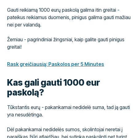
Gauti reikiamą 1000 eurų paskolą galima itin greitai -
pateikus reikiamus duomenis, pinigus galima gauti mažiau
nei per valandą.
Žemiau - pagrindiniai žingsniai, kaip galite gauti pinigus
greitai!
Rask greičiausią: Paskolos per 5 Minutes
Kas gali gauti 1000 eur
paskolą?
Tūkstantis eurų - pakankamai nedidelė suma, tad ją gauti
yra nesudėtinga.
Dėl pakankamai nedidelės sumos, skolintojai neretai į
paraiškas žiūri atlaidžiau, bei sutinka paskolinti net turint