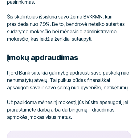
pasirinkimas.
Šis skolintojas išsiskiria savo žema BVKKMN, kuri
prasideda nuo 7,9%. Be to, bendrovė netaiko sutarties
sudarymo mokesčio bei mėnesinio administravimo
mokesčio, kas leidžia ženkliai sutaupyti.
Įmokų apdraudimas
Fjord Bank suteikia galimybę apdrausti savo paskolą nuo
nenumatytų atvejų. Tai puikus būdas finansiškai
apsaugoti save ir savo šeimą nuo gyveniškų netikėtumų.
Už papildomą mėnesinį mokestį, jūs būsite apsaugoti, jei
prarastumėte darbą arba darbingumą – draudimas
apmokės įmokas visus metus.