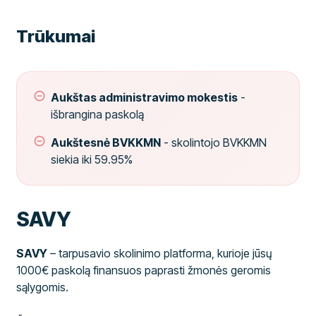
Trūkumai
Aukštas administravimo mokestis
-
išbrangina paskolą
Aukštesnė BVKKMN
- skolintojo BVKKMN
siekia iki 59.95%
SAVY
SAVY
– tarpusavio skolinimo platforma, kurioje jūsų
1000€ paskolą finansuos paprasti žmonės geromis
sąlygomis.