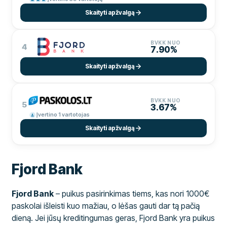
Skaityti apžvalgą
BVKK NUO
4
7.90%
Skaityti apžvalgą
BVKK NUO
5
3.67%
Įvertino 1 vartotojas
Skaityti apžvalgą
Fjord Bank
Fjord Bank
– puikus pasirinkimas tiems, kas nori 1000€
paskolai išleisti kuo mažiau, o lėšas gauti dar tą pačią
dieną. Jei jūsų kreditingumas geras, Fjord Bank yra puikus