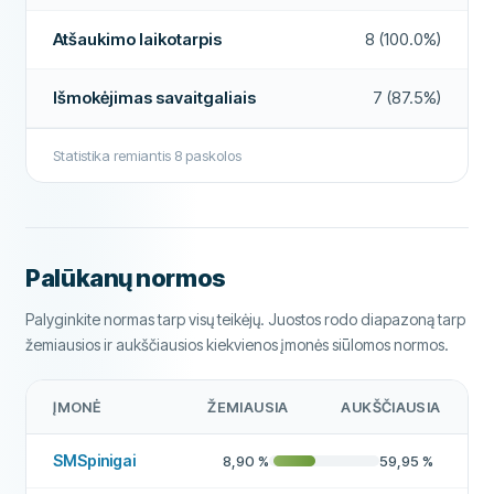
Paskolos pratęsimai
Taip
Atšaukimo laikotarpis
8 (100.0%)
Ankstyvas grąžinimas
Taip
Išmokėjimas savaitgaliais
7 (87.5%)
Mokėjimas per 24 valandas
Ne
Statistika remiantis
8
paskolos
Paskolos brokeris
Ne
Paskola be palūkanų
Ne
PAPILDOMI LAUKAI
Palūkanų normos
Mokėjimo valandos
07:00 - 22:00
Palyginkite normas tarp visų teikėjų. Juostos rodo diapazoną tarp
Aukštas patvirtinimo dažnis
Ne
žemiausios ir aukščiausios kiekvienos įmonės siūlomos normos.
Rekomenduojama įmonė
Taip
ĮMONĖ
ŽEMIAUSIA
AUKŠČIAUSIA
Daugiau apie šią įmonę
SMSpinigai
8,90
%
59,95
%