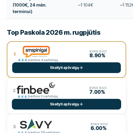
(1000€, 24 mėn.
~1 104€
~1 152
terminui)
Top Paskola 2026 m. rugpjūtis
BVKK NUO
1
8.90%
Įvertino 4 vartotojų
Skaityti apžvalgą
BVKK NUO
2
7.00%
Įvertino 3 vartotojų
Skaityti apžvalgą
BVKK NUO
3
6.00%
Įvertino 39 vartotojų