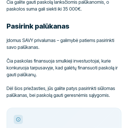
Čia galite gauti paskolą lanksčiomis palūkanomis, o
paskolos suma gali siekti iki 35 000€.
Pasirink palūkanas
Įdomus SAVY privalumas – galimybė patiems pasirinkti
savo palūkanas.
Čia paskolas finansuoja smulkieji investuotojai, kurie
konkuruoja tarpusavyje, kad galėtų finansuoti paskolą ir
gauti palūkanų.
Dėl šios priežasties, jūs galite patys pasirinkti siūlomas
palūkanas, bei paskolą gauti geresnėmis sąlygomis.