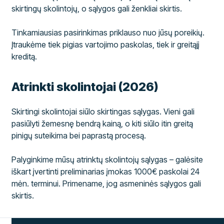
skirtingų skolintojų, o sąlygos gali ženkliai skirtis.
Tinkamiausias pasirinkimas priklauso nuo jūsų poreikių.
Įtraukėme tiek pigias vartojimo paskolas, tiek ir greitąjį
kreditą.
Atrinkti skolintojai (2026)
Skirtingi skolintojai siūlo skirtingas sąlygas. Vieni gali
pasiūlyti žemesnę bendrą kainą, o kiti siūlo itin greitą
pinigų suteikima bei paprastą procesą.
Palyginkime mūsų atrinktų skolintojų sąlygas – galėsite
iškart įvertinti preliminarias įmokas 1000€ paskolai 24
mėn. terminui. Primename, jog asmeninės sąlygos gali
skirtis.