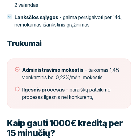
2 valandas
Lanksčios sąlygos
- galima persigalvoti per 14d.,
nemokamas išankstinis grąžinimas
Trūkumai
Administravimo mokestis
– taikomas 1,4%
vienkartinis bei 0,22%/mėn. mokestis
Ilgesnis procesas
– paraiškų pateikimo
procesas ilgesnis nei konkurentų
Kaip gauti 1000€ kreditą per
15 minučių?