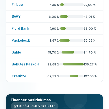
Finbee
7,00
%
27,00
%
SAVY
6,00
%
48,01
%
Fjord Bank
7,90
%
38,00
%
Paskolos.lt
3,67
%
59,95
%
Saldo
15,70
%
84,70
%
Bobutės Paskola
22,68
%
136,27
%
Credit24
62,52
%
107,05
%
Financer pasirinkimas
AUKŠČIAUSIAI ĮVERTINTAS