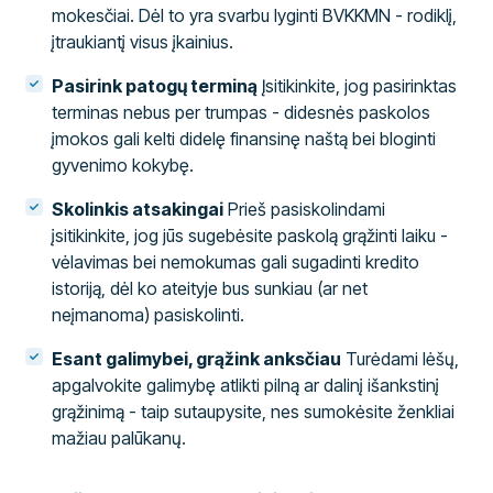
mokesčiai. Dėl to yra svarbu lyginti BVKKMN - rodiklį,
įtraukiantį visus įkainius.
Pasirink patogų terminą
Įsitikinkite, jog pasirinktas
terminas nebus per trumpas - didesnės paskolos
įmokos gali kelti didelę finansinę naštą bei bloginti
gyvenimo kokybę.
Skolinkis atsakingai
Prieš pasiskolindami
įsitikinkite, jog jūs sugebėsite paskolą grąžinti laiku -
vėlavimas bei nemokumas gali sugadinti kredito
istoriją, dėl ko ateityje bus sunkiau (ar net
neįmanoma) pasiskolinti.
Esant galimybei, grąžink anksčiau
Turėdami lėšų,
apgalvokite galimybę atlikti pilną ar dalinį išankstinį
grąžinimą - taip sutaupysite, nes sumokėsite ženkliai
mažiau palūkanų.