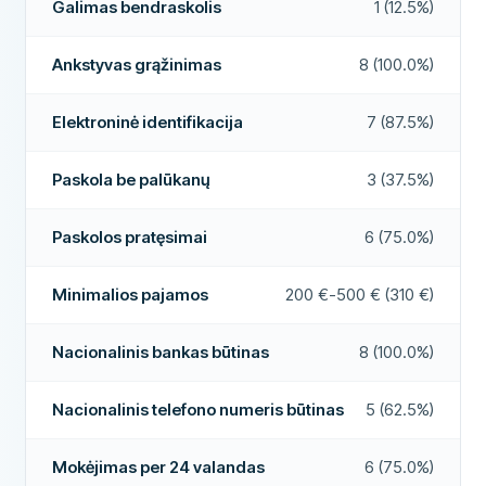
Galimas bendraskolis
1 (12.5%)
Mokėjimas per 24 valandas
Taip
REIKALAVIMAI
Paskolos brokeris
Ne
Minimalus amžius
21
Ankstyvas grąžinimas
8 (100.0%)
Minimalios pajamos
500 €
Paskola be palūkanų
Ne
Elektroninė identifikacija
7 (87.5%)
Nacionalinis bankas būtinas
Taip
PAPILDOMI LAUKAI
Mokėjimo valandos
07:00 - 22:00
Paskola be palūkanų
Nacionalinis telefono numeris būtinas
3 (37.5%)
Taip
Aukštas patvirtinimo dažnis
Ne
Pilietybė būtina
Taip
Paskolos pratęsimai
6 (75.0%)
Rekomenduojama įmonė
Taip
Elektroninė identifikacija
Taip
Minimalios pajamos
200 €-500 € (310 €)
FUNKCIJOS
Daugiau apie šią įmonę
Galimas bendraskolis
Taip
Nacionalinis bankas būtinas
8 (100.0%)
Atšaukimo laikotarpis
Taip
Nacionalinis telefono numeris būtinas
5 (62.5%)
Priima blogą kredito istoriją
Ne
Mokėjimas per 24 valandas
6 (75.0%)
Išmokėjimas savaitgalį
Ne