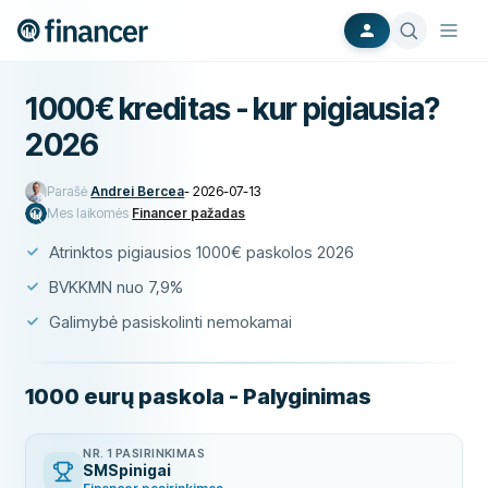
1000€ kreditas - kur pigiausia?
2026
Parašė
Andrei Bercea
-
2026-07-13
Mes laikomės
Financer pažadas
Atrinktos pigiausios 1000€ paskolos 2026
BVKKMN nuo 7,9%
Galimybė pasiskolinti nemokamai
1000 eurų paskola - Palyginimas
NR. 1 PASIRINKIMAS
SMSpinigai