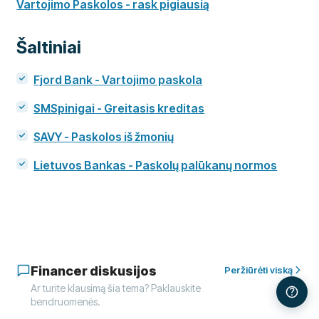
Vartojimo Paskolos - rask pigiausią
Šaltiniai
Fjord Bank - Vartojimo paskola
SMSpinigai - Greitasis kreditas
SAVY - Paskolos iš žmonių
Lietuvos Bankas - Paskolų palūkanų normos
Financer diskusijos
Peržiūrėti viską
Ar turite klausimą šia tema? Paklauskite
bendruomenės.