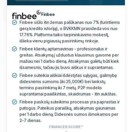
Finbee
Finbee siūlo itin žemas palūkanas nuo 7% (turintiems
gerą kredito istoriją), o BVKKMN prasideda vos nuo
17.76%. Platforma taiko tarpininkavimo mokestį,
išlieka vienu pigiausių pasirinkimų rinkoje.
Finbee klientų aptarnavimas - profesionalus ir
greitas. Atsakymą į užduotus klausimus gavome per
mažiau nei 1 darbo dieną. Atsakymas galėtų būti kiek
išsamesnis, tačiau jis buvo aiškus ir suprantamas.
Finbee suteikia aiškiai išdėstytas sąlygas, galimybę
didesnėms sumoms (iki 25,000€) bei lankstų
termino pasirinkimą iki 7 metų. P2P modelis
suprantamai paaiškintas, skaidrumas - itin aukštas.
Finbee paskolų suteikimo procesas yra paprastas ir
patogus. Pateikus paraišką, atsakymas gaunamas
per 1 darbo dieną. Didesnės sumos išmokamos per
2–7 dienas.
FINANCER SCORE™